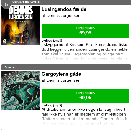
Krøniker fra KVÆHL
Catharina opdager, hvordan situationen har
5
ændret sig i Kvæhl må de gøre alt for at
Lusingandos fælde
advare heksen, der måske kan frelse dem fra
Dennis Jürgensen
gryden ...
Tilføj til kurv
69,95
Lydbog (.mp3)
I skyggerne af Knusum Kranikums dramatiske
død lægger ulvemanden Lusingando en fælde,
som skal knuse Hegemonien og bringe ham
selv på tronen, som den retmæssige hersker i
Kvæhl ... Og Catharina og Arnold står til deres
Square
store overraskelse ansigt til fjæs med Kvæhls
beboere i en sidste dødbringende kamp ...
Gargoylens gåde
Dennis Jürgensen
Tilføj til kurv
69,95
Lydbog (.mp3)
At dræbe sin far er ikke nogen let sag, i hvert
fald ikke hvis han er medlem af krimi-klubben
"Kaffen smager af bitre mandler" og er så bidt
af kriminalmysterier, at sønnen hedder
Sherlock. Det sætter til stadighed Sherlock grå