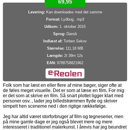
69,95
Levering:
Kan downloades med det samme
Format:
Lydbog, .mp3
Udkom:
1. oktober 2015
Sprog:
Dansk
Indlæst af:
Torben Sekov
Størrelse:
111,18 MB
Længde:
2t 39m 12s
EAN:
9788758821962
Folk som har læst en eller flere af mine bøger, siger ofte at
de føles meget visuelle. Det er som at læse en film. For mig
er det som at skrive en film. Så snart plottet ligger klart med
personer osv. , lader jeg billedstrømmen flyde og skriver
simpelt hen scenerne ned i den rigtige rækkefølge.
Jeg har altid været storforbruger af film og tegneserier, men
på mine gamle dage er jeg også blevet mere og mere
interesseret i traditionel malerkunst. I årevis har jeg beundret