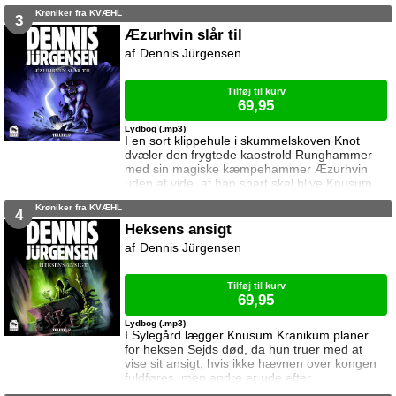
specialtrænede vampyrtrolde ... Og i Arnolds
Krøniker fra KVÆHL
og Catharinas verden er livet præget af
3
ventetid, sære drømme og lange eftermiddage
Æzurhvin slår til
alene hjemme i tavse tomme huse ...
Dennis Jürgensen
Tilføj til kurv
69,95
Lydbog (.mp3)
I en sort klippehule i skummelskoven Knot
dvæler den frygtede kaostrold Runghammer
med sin magiske kæmpehammer Æzurhvin
uden at vide, at han snart skal blive Knusum
Kranikums våben mod Hegemonien ... Og
Krøniker fra KVÆHL
hjemme hos Catharina og Arnold er dagene
4
blevet utålelige, fordi deres små søskende
Heksens ansigt
stjæler al forældrenes opmærksomhed ...
Dennis Jürgensen
Tilføj til kurv
69,95
Lydbog (.mp3)
I Sylegård lægger Knusum Kranikum planer
for heksen Sejds død, da hun truer med at
vise sit ansigt, hvis ikke hævnen over kongen
fuldføres, men andre er ude efter
vampyrdæmonen ... Og da Arnold og