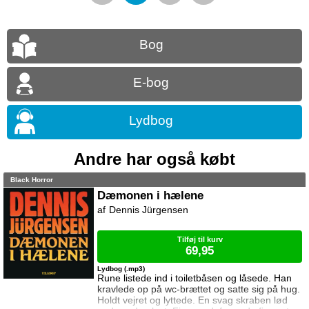
Bog
E-bog
Lydbog
Andre har også købt
Black Horror
Dæmonen i hælene
Dennis Jürgensen
Tilføj til kurv
69,95
Lydbog (.mp3)
Rune listede ind i toiletbåsen og låsede. Han
kravlede op på wc-brættet og satte sig på hug.
Holdt vejret og lyttede. En svag skraben lød