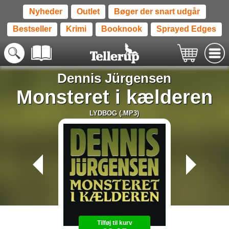
Nyheder
Outlet
Bøger der snart udgår
Bestseller
Krimi
Booknook
Sprayed Edges
Dennis Jürgensen
Monsteret i kælderen
LYDBOG (.MP3)
Tilføj til kurv