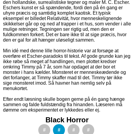
den hollandske, surrealistiske tegner og maler M. C. Escher.
Eschers kunst er så spændende, fordi den på én gang er
uhyre præcis og samtidig komplet kaotisk. Et typisk
eksempel er billedet Relativität, hvor menneskelignende
skikkelser går op og ned af trapper i et hus, som vender i alle
mulige retninger. Tegningen ser rigtig ud, men den er
fuldkommen forkert. Det er bare ikke til at sige præcis, hvor
den er gal for alt hænger uløseligt sammen.
Min idé med denne lille horror-historie var at forsøge at
overføre et Escher-paradoks til tekst. Af gode grunde kan jeg
ikke røbe så meget af handlingen, men plottet kredser
omkring Timmy på 7 år, som har opdaget at der bor et
monster i hans kælder. Monsteret er menneskeædende og
det forlanger, at Timmy skaffer mad til det. Timmy tør ikke
sige monsteret imod. Så havner han nemlig selv på
menukortet.
Efter endt læsning skulle bogen gerne på én gang hænge
sammen og falde fuldstændig fra hinanden. Læseren må
dømme om eksperimentet er lykkedes eller ej.
Black Horror
#
#
#
#