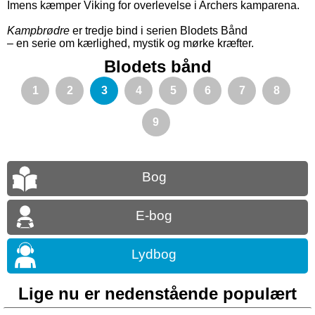
Imens kæmper Viking for overlevelse i Archers kamparena.
Kampbrødre
er tredje bind i serien Blodets Bånd
– en serie om kærlighed, mystik og mørke kræfter.
Blodets bånd
1
2
3
4
5
6
7
8
9
Bog
E-bog
Lydbog
Lige nu er nedenstående populært