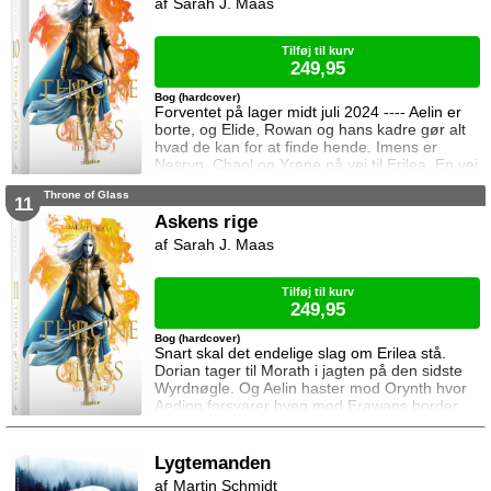
Sarah J. Maas
frygter Chaol og Nesryn at Valkerne er fulgt
efter dem til syden.
Tilføj til kurv
249,95
Bog (hardcover)
Forventet på lager midt juli 2024 ---- Aelin er
borte, og Elide, Rowan og hans kadre gør alt
hvad de kan for at finde hende. Imens er
Nesryn, Chaol og Yrene på vej til Erilea. En vej
der fører dem forbi Chaols barndomshjem
Throne of Glass
hvor hans far er nådigherre. I Terrasen
11
kæmper Aedion mod Erawans fremrykkende
Askens rige
styrker og sin vrede over den aftale Aelin og
Sarah J. Maas
Lysandra har indgået. Og Dorian og Manon
må vælge om de vil lede efte
Tilføj til kurv
249,95
Bog (hardcover)
Snart skal det endelige slag om Erilea stå.
Dorian tager til Morath i jagten på den sidste
Wyrdnøgle. Og Aelin haster mod Orynth hvor
Aedion forsvarer byen mod Erawans horder.
Heldigvis er han ikke alene. Men kan deres
forbundsfæller overhovedet gøre en forskel
mod Erawans rædsler?
Lygtemanden
Martin Schmidt