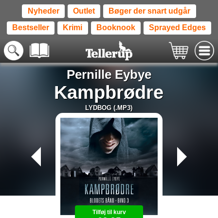
Nyheder
Outlet
Bøger der snart udgår
Bestseller
Krimi
Booknook
Sprayed Edges
Pernille Eybye
Kampbrødre
LYDBOG (.MP3)
Tilføj til kurv