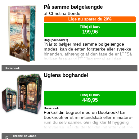
På samme bølgelængde
Christina Bonde
Lige nu sparer du 20%
Tilføj til kurv
199,96
Bog (hardcover)
”Når to bølger med samme bølgelængde
mødes, kan de enten forstærke eller svække
hinanden, afhængigt af den fase de er i.” ”Så
hvilken fase er vi i?” ”Jeg tror vi er i den
samme fase.” To ting er vigtige for Elina da
Booknook
hun rejser til den lille ferieby ved kysten for at
sætte sin afdøde fars hus til salg. Salget skal
Uglens boghandel
gå hurtigt, og hendes ophold skal være kort.
Elina har ikke besøgt byen siden hendes far
brød kontakten da hun var se
Tilføj til kurv
449,95
Booknook
Forkæl din bogreol med en Booknook! En
Booknook er et mini-landskab eller miniature-
rum du selv samler. Gør dig klar til hyggelig
fordybelse, når du del for del indretter det lille
rum med de fineste detaljer. Med lukkede
Throne of Glass
sider passer booknooks perfekt til bogreolen,
5