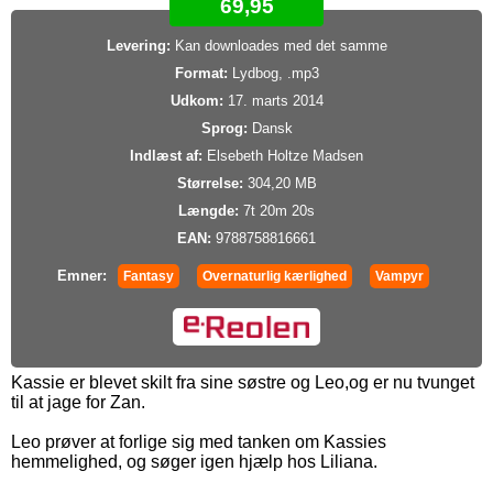
69,95
Levering:
Kan downloades med det samme
Format:
Lydbog, .mp3
Udkom:
17. marts 2014
Sprog:
Dansk
Indlæst af:
Elsebeth Holtze Madsen
Størrelse:
304,20 MB
Længde:
7t 20m 20s
EAN:
9788758816661
Emner:
Fantasy
Overnaturlig kærlighed
Vampyr
Kassie er blevet skilt fra sine søstre og Leo,og er nu tvunget
til at jage for Zan.
Leo prøver at forlige sig med tanken om Kassies
hemmelighed, og søger igen hjælp hos Liliana.