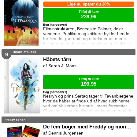
Lige nu sparer du 20%
Tilføj til kurv
239,96
Bog (hardcover)
Filminstruktøren, Benedikte Palmer, deler
vandene. Publikum og kritikere hylder hende
for film der gør ondt og efterlader ar, mens
kolleger og endda familiemedlemmer helst så
hende forsvinde. Under en rejse til Los
Throne of Glass
Angeles bliver hun forgiftet og er tæt på at
9
miste livet. Da efterforskningen fortsætter
Håbets tårn
hjemme i Danmark, sender FBI den
Sarah J. Maas
nyuddannede agent April Biggs for at assistere
en dansk taskforce. Sporene dør ud, men så
tager sag
Tilføj til kurv
199,95
Bog (hardcover)
Nesryn og prins Sartaq tager til Tavanbjergene
hvor de håber at finde ud af hvad rukhinerne
ved om Valkernes historie. Imens fortsætter
Chaol og Yrene healingen og kampen mod det
mystiske mørke som lurer inden i ham. Men
Freddy-serien
tiden er ved at rinde ud hvis de skal hjælpe
deres venner derhjemme.
De fem bøger med Freddy og monstrene
Dennis Jürgensen