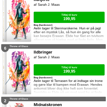
Samtidig står Manon i en svær situation.
Sarah J. Maas
Hertug Perrington har givet hende klare
ordrer, men skal hun følge dem eller give e
Tilføj til kurv
199,95
Bog (hardcover)
Aelin tager til Stenmarskerne. Hun er på jagt
efter en mystisk Lås, så hun én gang for alle
kan besejre Erawan. Elide har fået en tvivlsom
allieret som vil hjælpe med at finde Aelin. Men
for hvilken pris? Manon vågner i lænker og
Throne of Glass
aner ikke hvor hun befinder sig. Samtidig kan
6
Dorian ikke glemme heksen der hjalp ham i
Ildbringer
Rifthold.
Sarah J. Maas
Tilføj til kurv
199,95
Bog (hardcover)
Aelin tager til Terrasen for at indtage sin trone
og gøre klar til kampen mod Erawan. Hendes
ankomst bliver dog ikke helt som forventet.
Samtidig er Elide på vej mod nord for at finde
Aelin og Celaena Sardothien. Oakwaldskoven
Throne of Glass
er dog stor, og det er nemt at fare vild. Særligt
2
når nogen følger efter én. Dorian forsøger at
Midnatskronen