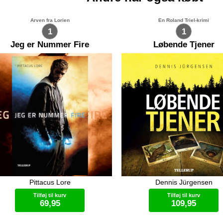
Arven fra Lorien
En Roland Triel-krimi
1
1
Jeg er Nummer Fire
Løbende Tjener
Pittacus Lore
Dennis Jürgensen
 var kun et barn da vores
Frans Jessen har skabt en
mplanet Lorien blev invaderet af
milliardforretning med sine
Tilføj til kurv
Tilføj til kurv
 koldblodige mogadorianere. I
designersmykker. Efter en
69,95
109,95
yndelsen var vi ni, alle ni med
omfattende sag om ophavsrett
skellige paranormale evner. Vores
findes den ene af de involvere
kyttere flygtede med os til Jorden
parter myrdet på makaber vis, 