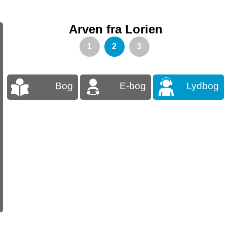
Arven fra Lorien
1
2
3
Bog
E-bog
Lydbog