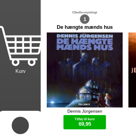
Cthulhu-mytologi
1
De hængte mænds hus
Kurv
Dennis Jürgensen
Året er 1928. Vi befinder os på Cape
Jeg
Cod-tangen ved Atlanterhavet.
hje
Tilføj til kurv
Privatdetektiven Harry Norton og
de
69,95
hans blonde assistent, Tippi Tulip,
beg
ankommer en regnfuld nat til Cape
for
Cod View med tre mystiske pakker,
bes