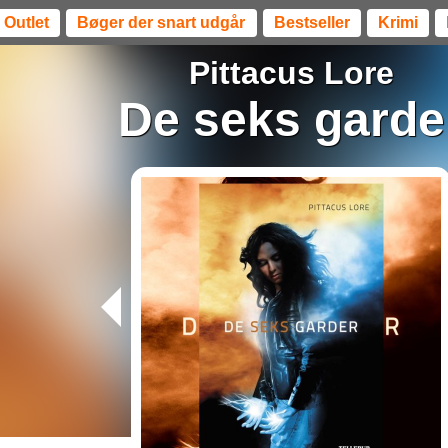
Outlet
Bøger der snart udgår
Bestseller
Krimi
Pittacus Lore
De seks garde