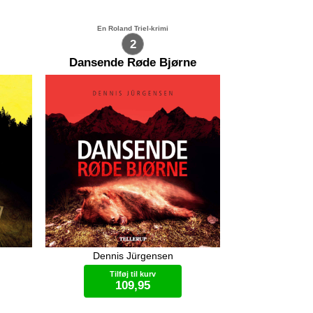
En Roland Triel-krimi
2
Dansende Røde Bjørne
Dennis Jürgensen
Et nøgent lig af en teenagepige
findes i en københavnsk park, og
Tilføj til kurv
Roland Triel og hans kollegaer på
109,95
en
Politigården får travlt. En pædofil
de
seriemorder er kort forinden flygtet
og
fra et topsikret psykiatrisk hospital, så