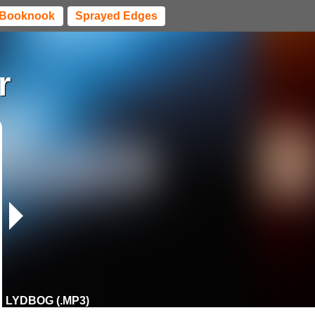
Booknook
Sprayed Edges
r
LYDBOG (.MP3)