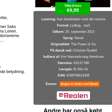
Tilføj til kurv
69,95
yrke,
Levering:
Kan downloades med det samme
Format:
Lydbog, .mp3
mer Seks
ra Lorien.
Udkom:
25. september 2013
dorianerne.
Sprog:
Dansk
d …
Originaltitel:
The Power of Six
På dansk ved:
Christian Rydahl
Indlæst af:
Kim Hammelsvang Henriksen
Størrelse:
410,67 MB
r
Længde:
9t 50m 0s
ste betydning.
EAN:
9788758814308
Emner:
Bogen er bedre end filmen
Andre har også købt