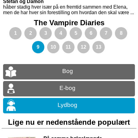
Stefan og Damon
håber stadig hver især på en fremtid sammen med Elena,
men de har hver sin forestilling om hvordan den skal være ...
The Vampire Diaries
1
2
3
4
5
6
7
8
9
10
11
12
13
Bog
E-bog
Lydbog
Lige nu er nedenstående populært