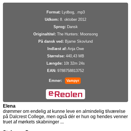
Format:
Lydbog, .mp3
Udkom:
8. oktober 2012
Sprog:
Dansk
Originaltitel:
The Hunters: Moonsong
På dansk ved:
Bjarne Skovlund
Indlæst af:
Anja Owe
Størrelse:
440,43 MB
Længde:
10t 32m 24s
EAN:
9788758813752
Emner:
Vampyr
Elena
drømmer om endelig at kunne leve en almindelig tilværelse
på Dalcrest College, men også dér er hun og hendes venner
truet af mørkets skabninger ...