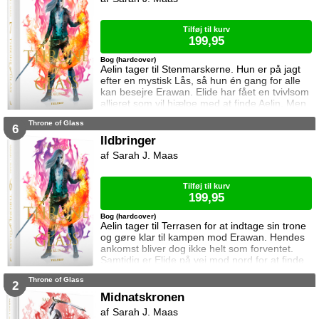
Hertug Perrington har givet hende klare
ordrer, men skal hun følge dem eller give e
Tilføj til kurv
199,95
Bog (hardcover)
Aelin tager til Stenmarskerne. Hun er på jagt
efter en mystisk Lås, så hun én gang for alle
kan besejre Erawan. Elide har fået en tvivlsom
allieret som vil hjælpe med at finde Aelin. Men
for hvilken pris? Manon vågner i lænker og
Throne of Glass
aner ikke hvor hun befinder sig. Samtidig kan
6
Dorian ikke glemme heksen der hjalp ham i
Ildbringer
Rifthold.
Sarah J. Maas
Tilføj til kurv
199,95
Bog (hardcover)
Aelin tager til Terrasen for at indtage sin trone
og gøre klar til kampen mod Erawan. Hendes
ankomst bliver dog ikke helt som forventet.
Samtidig er Elide på vej mod nord for at finde
Aelin og Celaena Sardothien. Oakwaldskoven
Throne of Glass
er dog stor, og det er nemt at fare vild. Særligt
2
når nogen følger efter én. Dorian forsøger at
Midnatskronen
affinde sig med sin nye rolle, men får større
Sarah J. Maas
problemer at kæmpe mod, og Manon byder