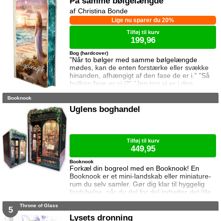
På samme bølgelængde
Christina Bonde
Lige nu sparer du 20%
Tilføj til kurv
199,96
Bog (hardcover)
”Når to bølger med samme bølgelængde
mødes, kan de enten forstærke eller svække
hinanden, afhængigt af den fase de er i.” ”Så
hvilken fase er vi i?” ”Jeg tror vi er i den
samme fase.” To ting er vigtige for Elina da
Booknook
hun rejser til den lille ferieby ved kysten for at
sætte sin afdøde fars hus til salg. Salget skal
Uglens boghandel
gå hurtigt, og hendes ophold skal være kort.
Elina har ikke besøgt byen siden hendes far
brød kontakten da hun var se
Tilføj til kurv
449,95
Booknook
Forkæl din bogreol med en Booknook! En
Booknook er et mini-landskab eller miniature-
rum du selv samler. Gør dig klar til hyggelig
fordybelse, når du del for del indretter det lille
rum med de fineste detaljer. Med lukkede
Throne of Glass
sider passer booknooks perfekt til bogreolen,
5
og med det indbyggede lys, pynter den også i
Lysets dronning