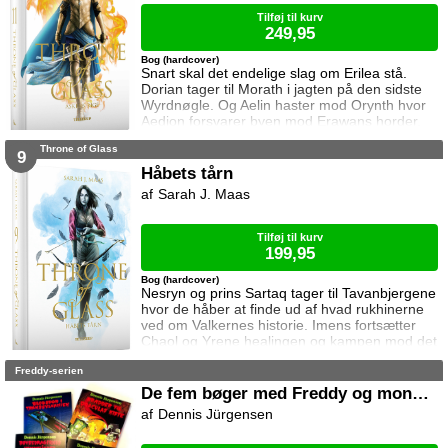
tager sag
Tilføj til kurv
249,95
Bog (hardcover)
Snart skal det endelige slag om Erilea stå.
Dorian tager til Morath i jagten på den sidste
Wyrdnøgle. Og Aelin haster mod Orynth hvor
Aedion forsvarer byen mod Erawans horder.
Heldigvis er han ikke alene. Men kan deres
Throne of Glass
forbundsfæller overhovedet gøre en forskel
9
mod Erawans rædsler?
Håbets tårn
Sarah J. Maas
Tilføj til kurv
199,95
Bog (hardcover)
Nesryn og prins Sartaq tager til Tavanbjergene
hvor de håber at finde ud af hvad rukhinerne
ved om Valkernes historie. Imens fortsætter
Chaol og Yrene healingen og kampen mod det
mystiske mørke som lurer inden i ham. Men
Freddy-serien
tiden er ved at rinde ud hvis de skal hjælpe
deres venner derhjemme.
De fem bøger med Freddy og monstrene
Dennis Jürgensen