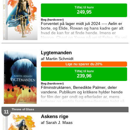
efter dem til syden.
Tilføj til kurv
249,95
Bog (hardcover)
Forventet på lager midt juli 2024 ---- Aelin er
borte, og Elide, Rowan og hans kadre gør alt
hvad de kan for at finde hende. Imens er
Nesryn, Chaol og Yrene på vej til Erilea. En vej
der fører dem forbi Chaols barndomshjem
hvor hans far er nådigherre. I Terrasen
kæmper Aedion mod Erawans fremrykkende
Lygtemanden
styrker og sin vrede over den aftale Aelin og
Martin Schmidt
Lysandra har indgået. Og Dorian og Manon
Lige nu sparer du 20%
må vælge om de vil lede efte
Tilføj til kurv
239,96
Bog (hardcover)
Filminstruktøren, Benedikte Palmer, deler
vandene. Publikum og kritikere hylder hende
for film der gør ondt og efterlader ar, mens
kolleger og endda familiemedlemmer helst så
hende forsvinde. Under en rejse til Los
Throne of Glass
Angeles bliver hun forgiftet og er tæt på at
11
miste livet. Da efterforskningen fortsætter
Askens rige
hjemme i Danmark, sender FBI den
Sarah J. Maas
nyuddannede agent April Biggs for at assistere
en dansk taskforce. Sporene dør ud, men så