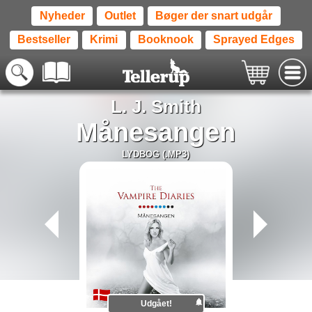
Nyheder
Outlet
Bøger der snart udgår
Bestseller
Krimi
Booknook
Sprayed Edges
L. J. Smith
Månesangen
LYDBOG (.MP3)
Udgået!