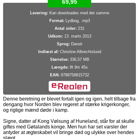
69,95
Levering:
Kan downloades med det samme
Format:
Lydbog, .mp3
Antal sider:
231
Udkom:
13. marts 2013
Sprog:
Dansk
Indlæst af:
Christine Albrechtslund
Størrelse:
336,57 MB
Længde:
8t 9m 45s
EAN:
9788758815732
Denne beretning er blevet fortalt igen og igen, helt tilbage fra
dengang hvor Norden blev regeret af stærke krigerkonger,
og rigtige mænd døde i kamp.
Signe, datter af Kong Vølsung af Huneland, står for at skulle
giftes med Gøtalands konge. Men hun har set varsler der
antyder at ægteskabet vil bringe død og ulykke over hendes
slægt.