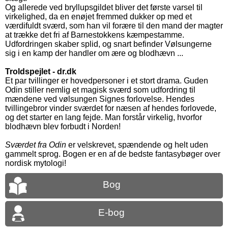
Og allerede ved bryllupsgildet bliver det første varsel til
virkelighed, da en enøjet fremmed dukker op med et
værdifuldt sværd, som han vil forære til den mand der magter
at trække det fri af Barnestokkens kæmpestamme.
Udfordringen skaber splid, og snart befinder Vølsungerne
sig i en kamp der handler om ære og blodhævn ...
Troldspejlet - dr.dk
Et par tvillinger er hovedpersoner i et stort drama. Guden
Odin stiller nemlig et magisk sværd som udfordring til
mændene ved vølsungen Signes forlovelse. Hendes
tvillingebror vinder sværdet for næsen af hendes forlovede,
og det starter en lang fejde. Man forstår virkelig, hvorfor
blodhævn blev forbudt i Norden!
Sværdet fra Odin
er velskrevet, spændende og helt uden
gammelt sprog. Bogen er en af de bedste fantasybøger over
nordisk mytologi!
Bog
E-bog