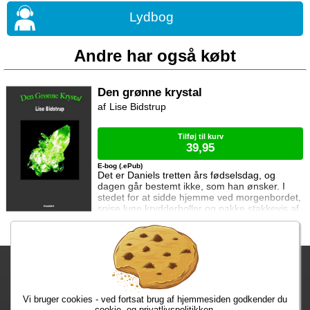
Lydbog
Andre har også købt
Den grønne krystal
Lise Bidstrup
Tilføj til kurv
39,95
E-bog (.ePub)
Det er Daniels tretten års fødselsdag, og
dagen går bestemt ikke, som han ønsker. I
stedet for at sidde hjemme ved morgenbordet,
spise lune krydderboller og pakke stakkevis af
gaver op, kører han og hans familie langt ud
på landet til afdøde onkel Timms hus.Det har
onkel Timm i sit testamente bestemt, at de
skulle.Til alles overraskelse har onkel Timm,
Fragtgebyret er DKK 59,95 • Fragtgebyret bortfalder ved køb over
uden nogensinde at have mødt Daniel, også
testamenteret noget helt usædvanligt til ha
DKK 299,00
Vi bruger cookies - ved fortsat brug af hjemmesiden godkender du
Bestiller du inden kl. 13:00 har du dine varer på mandag!
cookie- og privatlivspolitikken.