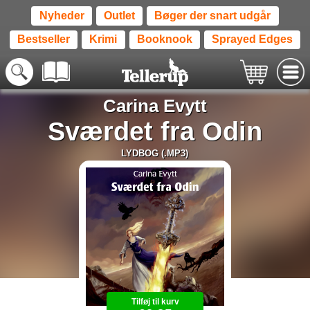
Nyheder
Outlet
Bøger der snart udgår
Bestseller
Krimi
Booknook
Sprayed Edges
Carina Evytt
Sværdet fra Odin
LYDBOG (.MP3)
Tilføj til kurv