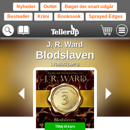
Nyheder
Outlet
Bøger der snart udgår
Bestseller
Krimi
Booknook
Sprayed Edges
J. R. Ward
Blodslaven
LYDBOG (.MP3)
Tilføj til kurv