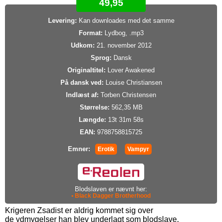
49,95
Levering:
Kan downloades med det samme
Format:
Lydbog, .mp3
Udkom:
21. november 2012
Sprog:
Dansk
Originaltitel:
Lover Awakened
På dansk ved:
Louise Christiansen
Indlæst af:
Torben Christensen
Størrelse:
562,35 MB
Længde:
13t 31m 58s
EAN:
9788758815725
Emner:
Erotik
Vampyr
Blodslaven er nævnt her:
• Black Dagger Brotherhood
Krigeren Zsadist er aldrig kommet sig over
de ydmygelser han blev underlagt som blodslave.