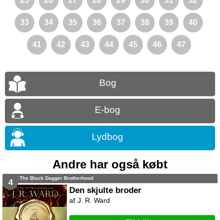
25
26
27
28
29
30
31
32
33
34
35
36
37
38
39
40
41
42
43
44
45
46
47
Bog
E-bog
Lydbog
Andre har også købt
The Black Dagger Brotherhood
4
Den skjulte broder
J. R. Ward