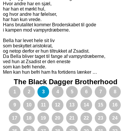
Hvor andre har en sjæl,
har han et mørkt hul,
og hvor andre har følelser,
har han kun vrede.
Hans brutalitet kommer Broderskabet til gode
i kampen mod vampyrdræberne.
Bella har levet hele sit liv
som beskyttet aristokrat,
og netop derfor er hun tiltrukket af Zsadist.
Da Bella bliver taget til fange af vampyrdræberne,
ved hun at Zsadist er den eneste
som kan befri hende.
Men kan hun befri ham fra fortidens lænker …
The Black Dagger Brotherhood
1
2
3
4
5
6
7
8
9
10
11
12
13
14
15
16
17
18
19
20
21
22
23
24