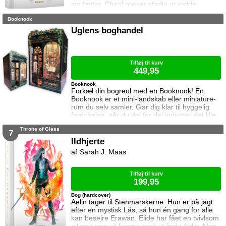
sin fætter. Chaol prøver stadig at redde
Dorian, men det bliver fortsat sværere som
Booknook
tiden går. Dorian er nemlig nu i kongens magt
og orker ikke længere at kæmpe imod.
Uglens boghandel
Samtidig står Manon i en svær situation.
Hertug Perrington har givet hende klare
ordrer, men skal hun følge dem eller give e
Tilføj til kurv
449,95
Booknook
Forkæl din bogreol med en Booknook! En
Booknook er et mini-landskab eller miniature-
rum du selv samler. Gør dig klar til hyggelig
fordybelse, når du del for del indretter det lille
rum med de fineste detaljer. Med lukkede
Throne of Glass
sider passer booknooks perfekt til bogreolen,
7
og med det indbyggede lys, pynter den også i
Ildhjerte
mørke. I denne booknook går døren op og i til
Sarah J. Maas
uglens charmerende lille boghandel, som med
garanti har lige den bog du ik
Tilføj til kurv
199,95
Bog (hardcover)
Aelin tager til Stenmarskerne. Hun er på jagt
efter en mystisk Lås, så hun én gang for alle
kan besejre Erawan. Elide har fået en tvivlsom