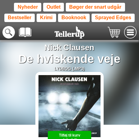
Nyheder
Outlet
Bøger der snart udgår
Bestseller
Krimi
Booknook
Sprayed Edges
Nick Clausen
De hviskende veje
LYDBOG (.MP3)
Tilføj til kurv