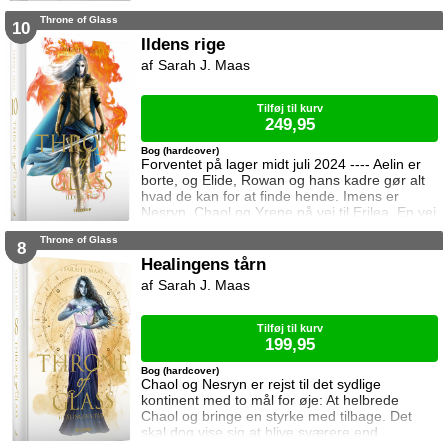
modarbejder hun ham. Det bliver dog stadig
Throne of Glass
sværere at forsvare gerningerne over for
10
vennerne, der intet kender til hendes private
Ildens rige
oprør. Den for længst hedengangne dronning,
Sarah J. Maas
Elena, sætter samtidig Celaena på en svær
opgave, og Celaena må søge hjælp for at løse
Tilføj til kurv
249,95
Bog (hardcover)
Forventet på lager midt juli 2024 ---- Aelin er
borte, og Elide, Rowan og hans kadre gør alt
hvad de kan for at finde hende. Imens er
Nesryn, Chaol og Yrene på vej til Erilea. En vej
der fører dem forbi Chaols barndomshjem
Throne of Glass
hvor hans far er nådigherre. I Terrasen
8
kæmper Aedion mod Erawans fremrykkende
Healingens tårn
styrker og sin vrede over den aftale Aelin og
Sarah J. Maas
Lysandra har indgået. Og Dorian og Manon
må vælge om de vil lede efte
Tilføj til kurv
199,95
Bog (hardcover)
Chaol og Nesryn er rejst til det sydlige
kontinent med to mål for øje: At helbrede
Chaol og bringe en styrke med tilbage. Det
skal dog vise sig at blive sværere end