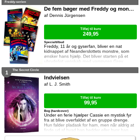
Freddy-serien
tiden er ved at rinde ud hvis de skal hjælpe
deres venner derhjemme.
De fem bøger med Freddy og monstrene
Dennis Jürgensen
Tilføj til kurv
249,95
Specialtilbud
Freddy, 11 år og gyserfan, bliver en nat
kidnappet af Neanderslottets monstre, som
ønsker hans hjælp. Det bliver starten på et
ubrydeligt venskab med vampyren Grev
Dracula, varulven Eddie, den hovedløse ridder
The Secret Circle
Sir Arthur Fieldstein, Frankenstein-uhyret
1
Boris, mumien Mummy og bøvsedragen Nitan.
Indvielsen
L. J. Smith
Tilføj til kurv
99,95
Bog (hardcover)
Under en ferie hjælper Cassie en mystisk fyr
fra at blive overfaldet af en gruppe drenge.
Hun falder pladask for ham, men når aldrig at
finde ud af hvad han hedder eller hvor han
kommer fra. Da hendes mor beslutter at de