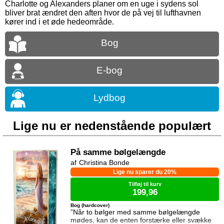
Charlotte og Alexanders planer om en uge i sydens sol
bliver brat ændret den aften hvor de på vej til lufthavnen
kører ind i et øde hedeområde.
Bog
E-bog
Lydbog
Lige nu er nedenstående populært
På samme bølgelængde
Christina Bonde
Lige nu sparer du 20%
Tilføj til kurv
199,96
Bog (hardcover)
”Når to bølger med samme bølgelængde
mødes, kan de enten forstærke eller svække