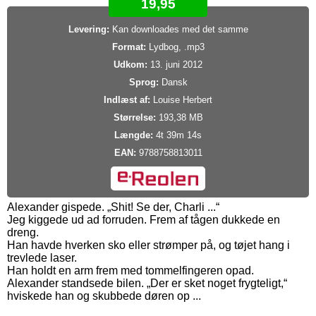
19,95
Levering:
Kan downloades med det samme
Format:
Lydbog, .mp3
Udkom:
13. juni 2012
Sprog:
Dansk
Indlæst af:
Louise Herbert
Størrelse:
193,38 MB
Længde:
4t 39m 14s
EAN:
9788758813011
Alexander gispede. „Shit! Se der, Charli ...“
Jeg kiggede ud ad forruden. Frem af tågen dukkede en
dreng.
Han havde hverken sko eller strømper på, og tøjet hang i
trevlede laser.
Han holdt en arm frem med tommelfingeren opad.
Alexander standsede bilen. „Der er sket noget frygteligt,“
hviskede han og skubbede døren op ...