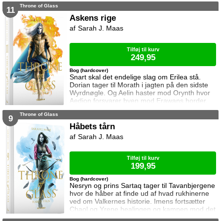
forventet, for khaganen, det sydlige kontinents
Throne of Glass
mægtige leder, er i sorg og ønsker ikke at
11
træffe en beslutning her og nu. Da en healer
Askens rige
bliver myrdet under mystiske omstændigheder,
Sarah J. Maas
frygter Chaol og Nesryn at Valkerne er fulgt
efter dem til syden.
Tilføj til kurv
249,95
Bog (hardcover)
Snart skal det endelige slag om Erilea stå.
Dorian tager til Morath i jagten på den sidste
Wyrdnøgle. Og Aelin haster mod Orynth hvor
Aedion forsvarer byen mod Erawans horder.
Heldigvis er han ikke alene. Men kan deres
Throne of Glass
forbundsfæller overhovedet gøre en forskel
9
mod Erawans rædsler?
Håbets tårn
Sarah J. Maas
Tilføj til kurv
199,95
Bog (hardcover)
Nesryn og prins Sartaq tager til Tavanbjergene
hvor de håber at finde ud af hvad rukhinerne
ved om Valkernes historie. Imens fortsætter
Chaol og Yrene healingen og kampen mod det
mystiske mørke som lurer inden i ham. Men