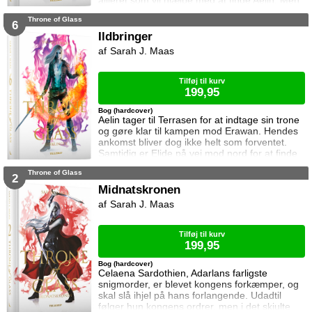
allieret som vil hjælpe med at finde Aelin. Men
for hvilken pris? Manon vågner i lænker og
Throne of Glass
aner ikke hvor hun befinder sig. Samtidig kan
6
Dorian ikke glemme heksen der hjalp ham i
Ildbringer
Rifthold.
Sarah J. Maas
Tilføj til kurv
199,95
Bog (hardcover)
Aelin tager til Terrasen for at indtage sin trone
og gøre klar til kampen mod Erawan. Hendes
ankomst bliver dog ikke helt som forventet.
Samtidig er Elide på vej mod nord for at finde
Aelin og Celaena Sardothien. Oakwaldskoven
Throne of Glass
er dog stor, og det er nemt at fare vild. Særligt
2
når nogen følger efter én. Dorian forsøger at
Midnatskronen
affinde sig med sin nye rolle, men får større
Sarah J. Maas
problemer at kæmpe mod, og Manon byder
fortsat sin bedstem
Tilføj til kurv
199,95
Bog (hardcover)
Celaena Sardothien, Adarlans farligste
snigmorder, er blevet kongens forkæmper, og
skal slå ihjel på hans forlangende. Udadtil
følger hun kongens ordrer, men i det skjulte