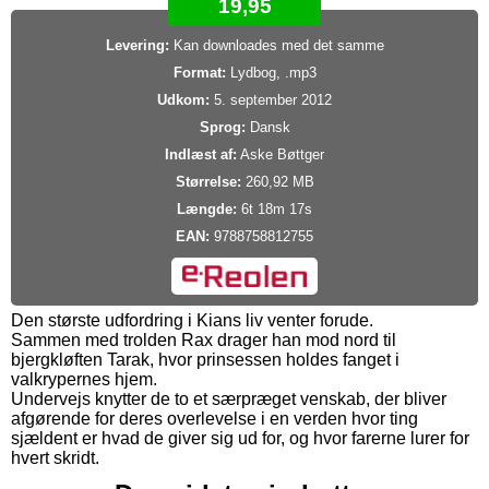
19,95
Levering:
Kan downloades med det samme
Format:
Lydbog, .mp3
Udkom:
5. september 2012
Sprog:
Dansk
Indlæst af:
Aske Bøttger
Størrelse:
260,92 MB
Længde:
6t 18m 17s
EAN:
9788758812755
Den største udfordring i Kians liv venter forude.
Sammen med trolden Rax drager han mod nord til
bjergkløften Tarak, hvor prinsessen holdes fanget i
valkrypernes hjem.
Undervejs knytter de to et særpræget venskab, der bliver
afgørende for deres overlevelse i en verden hvor ting
sjældent er hvad de giver sig ud for, og hvor farerne lurer for
hvert skridt.