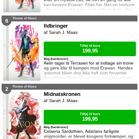
kan besejre Erawan. Elide har fået en tvivlsom
allieret som vil hjælpe med at finde Aelin. Men
for hvilken pris? Manon vågner i lænker og
Throne of Glass
aner ikke hvor hun befinder sig. Samtidig kan
6
Dorian ikke glemme heksen der hjalp ham i
Ildbringer
Rifthold.
Sarah J. Maas
Tilføj til kurv
199,95
Bog (hardcover)
Aelin tager til Terrasen for at indtage sin trone
og gøre klar til kampen mod Erawan. Hendes
ankomst bliver dog ikke helt som forventet.
Samtidig er Elide på vej mod nord for at finde
Aelin og Celaena Sardothien. Oakwaldskoven
Throne of Glass
er dog stor, og det er nemt at fare vild. Særligt
2
når nogen følger efter én. Dorian forsøger at
Midnatskronen
affinde sig med sin nye rolle, men får større
Sarah J. Maas
problemer at kæmpe mod, og Manon byder
fortsat sin bedstem
Tilføj til kurv
199,95
Bog (hardcover)
Celaena Sardothien, Adarlans farligste
snigmorder, er blevet kongens forkæmper, og