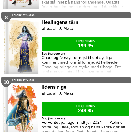
skal slå ihjel på hans forlangende. Udadtil
følger hun kongens ordrer, men i det skjulte
modarbejder hun ham. Det bliver dog stadig
Throne of Glass
sværere at forsvare gerningerne over for
8
vennerne, der intet kender til hendes private
Healingens tårn
oprør. Den for længst hedengangne dronning,
Sarah J. Maas
Elena, sætter samtidig Celaena på en svær
opgave, og Celaena må søge hjælp for at løse
Tilføj til kurv
199,95
Bog (hardcover)
Chaol og Nesryn er rejst til det sydlige
kontinent med to mål for øje: At helbrede
Chaol og bringe en styrke med tilbage. Det
skal dog vise sig at blive sværere end
forventet, for khaganen, det sydlige kontinents
Throne of Glass
mægtige leder, er i sorg og ønsker ikke at
10
træffe en beslutning her og nu. Da en healer
Ildens rige
bliver myrdet under mystiske omstændigheder,
Sarah J. Maas
frygter Chaol og Nesryn at Valkerne er fulgt
efter dem til syden.
Tilføj til kurv
249,95
Bog (hardcover)
Forventet på lager midt juli 2024 ---- Aelin er
borte, og Elide, Rowan og hans kadre gør alt
hvad de kan for at finde hende. Imens er