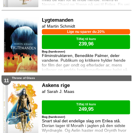
Nesryn, Chaol og Yrene på vej til Erilea. En vej
der fører dem forbi Chaols barndomshjem
hvor hans far er nådigherre. I Terrasen
kæmper Aedion mod Erawans fremrykkende
Lygtemanden
styrker og sin vrede over den aftale Aelin og
Martin Schmidt
Lysandra har indgået. Og Dorian og Manon
Lige nu sparer du 20%
må vælge om de vil lede efte
Tilføj til kurv
239,96
Bog (hardcover)
Filminstruktøren, Benedikte Palmer, deler
vandene. Publikum og kritikere hylder hende
for film der gør ondt og efterlader ar, mens
kolleger og endda familiemedlemmer helst så
hende forsvinde. Under en rejse til Los
Throne of Glass
Angeles bliver hun forgiftet og er tæt på at
11
miste livet. Da efterforskningen fortsætter
Askens rige
hjemme i Danmark, sender FBI den
Sarah J. Maas
nyuddannede agent April Biggs for at assistere
en dansk taskforce. Sporene dør ud, men så
tager sag
Tilføj til kurv
249,95
Bog (hardcover)
Snart skal det endelige slag om Erilea stå.
Dorian tager til Morath i jagten på den sidste
Wyrdnøgle. Og Aelin haster mod Orynth hvor