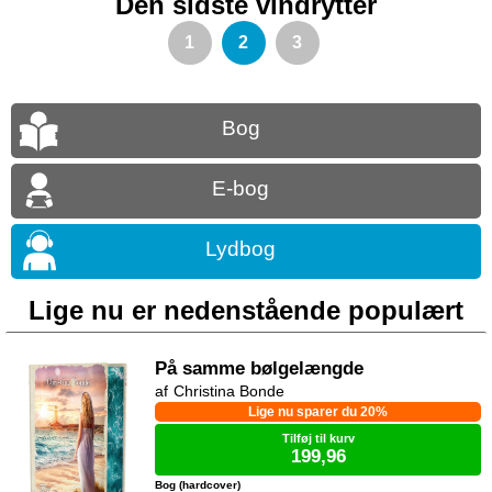
Den sidste vindrytter
1
2
3
Bog
E-bog
Lydbog
Lige nu er nedenstående populært
På samme bølgelængde
Christina Bonde
Lige nu sparer du 20%
Tilføj til kurv
199,96
Bog (hardcover)