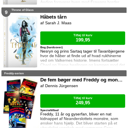
Aedion forsvarer byen mod Erawans horder.
Heldigvis er han ikke alene. Men kan deres
Throne of Glass
forbundsfæller overhovedet gøre en forskel
9
mod Erawans rædsler?
Håbets tårn
Sarah J. Maas
Tilføj til kurv
199,95
Bog (hardcover)
Nesryn og prins Sartaq tager til Tavanbjergene
hvor de håber at finde ud af hvad rukhinerne
ved om Valkernes historie. Imens fortsætter
Chaol og Yrene healingen og kampen mod det
mystiske mørke som lurer inden i ham. Men
Freddy-serien
tiden er ved at rinde ud hvis de skal hjælpe
deres venner derhjemme.
De fem bøger med Freddy og monstrene
Dennis Jürgensen
Tilføj til kurv
249,95
Specialtilbud
Freddy, 11 år og gyserfan, bliver en nat
kidnappet af Neanderslottets monstre, som
ønsker hans hjælp. Det bliver starten på et
ubrydeligt venskab med vampyren Grev