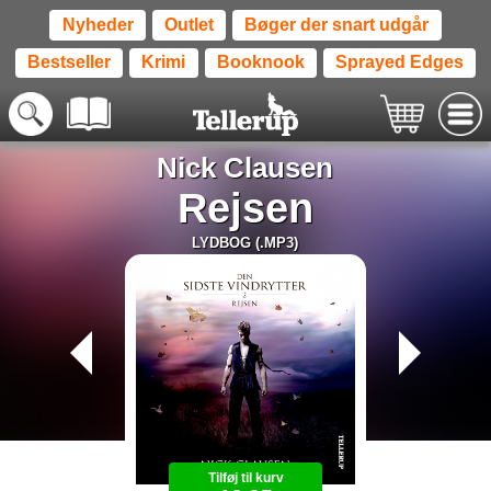
Nyheder
Outlet
Bøger der snart udgår
Bestseller
Krimi
Booknook
Sprayed Edges
Nick Clausen
Rejsen
LYDBOG (.MP3)
Tilføj til kurv