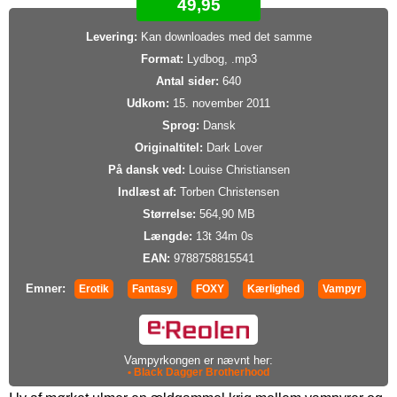
49,95
Levering:
Kan downloades med det samme
Format:
Lydbog, .mp3
Antal sider:
640
Udkom:
15. november 2011
Sprog:
Dansk
Originaltitel:
Dark Lover
På dansk ved:
Louise Christiansen
Indlæst af:
Torben Christensen
Størrelse:
564,90 MB
Længde:
13t 34m 0s
EAN:
9788758815541
Emner:
Erotik
Fantasy
FOXY
Kærlighed
Vampyr
Vampyrkongen er nævnt her:
• Black Dagger Brotherhood