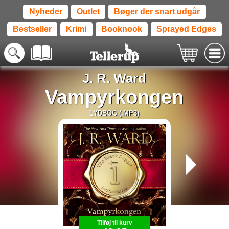
Nyheder
Outlet
Bøger der snart udgår
Bestseller
Krimi
Booknook
Sprayed Edges
J. R. Ward
Vampyrkongen
LYDBOG (.MP3)
Tilføj til kurv