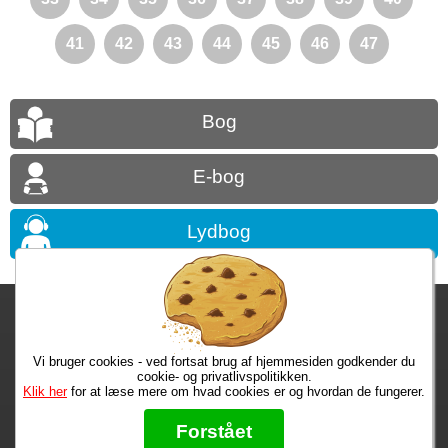
41
42
43
44
45
46
47
Bog
E-bog
Lydbog
Fragtgebyret er DKK 59,95 • Fragtgebyret bortfalder ved køb over
DKK 299,00
Vi bruger cookies - ved fortsat brug af hjemmesiden godkender du
Bestiller du nu, har du dine varer på tirsdag!
cookie- og privatlivspolitikken.
Klik her
for at læse mere om hvad cookies er og hvordan de fungerer.
Max 50 kr.
Bøger til en 🐕
★★★★★
Forstået
Læs hvad vores kunder siger om os på Trustpilot