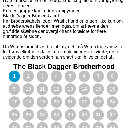
I ly af mørket ulmer en ældgammel krig mellem vampyrer og
deres fjender.
Kun én gruppe kan redde vampyrarten:
Black Dagger Broderskabet.
For Broderskabets leder, Wrath, handler krigen ikke kun om
at dræbe artens fjender, men også om at hævne den
grufulde skæbne der overgik hans forældre for flere
hundrede år siden.
Da Wraths bror bliver brutalt myrdet, må Wrath tage ansvaret
for hans efterladte datter: en smuk menneskekvinde, der er
uvidende om den verden hun snart skal blive en del af ...
The Black Dagger Brotherhood
1
2
3
4
5
6
7
8
9
10
11
12
13
14
15
16
17
18
19
20
21
22
23
24
25
26
27
28
29
30
31
32
33
34
35
36
37
38
39
40