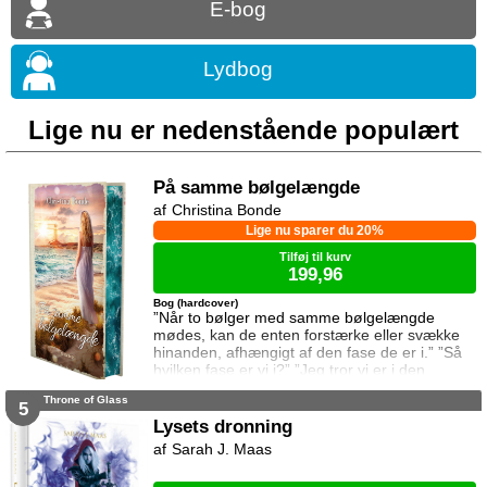
E-bog
Lydbog
Lige nu er nedenstående populært
På samme bølgelængde
Christina Bonde
Lige nu sparer du 20%
Tilføj til kurv
199,96
Bog (hardcover)
”Når to bølger med samme bølgelængde
mødes, kan de enten forstærke eller svække
hinanden, afhængigt af den fase de er i.” ”Så
hvilken fase er vi i?” ”Jeg tror vi er i den
samme fase.” To ting er vigtige for Elina da
Throne of Glass
hun rejser til den lille ferieby ved kysten for at
5
sætte sin afdøde fars hus til salg. Salget skal
Lysets dronning
gå hurtigt, og hendes ophold skal være kort.
Sarah J. Maas
Elina har ikke besøgt byen siden hendes far
brød kontakten da hun var se