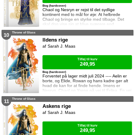
Bog (hardcover)
Chaol og Nesryn er rejst til det sydlige
kontinent med to mål for øje: At helbrede
Chaol og bringe en styrke med tilbage. Det
skal dog vise sig at blive sværere end
forventet, for khaganen, det sydlige kontinents
Throne of Glass
mægtige leder, er i sorg og ønsker ikke at
10
træffe en beslutning her og nu. Da en healer
Ildens rige
bliver myrdet under mystiske omstændigheder,
Sarah J. Maas
frygter Chaol og Nesryn at Valkerne er fulgt
efter dem til syden.
Tilføj til kurv
249,95
Bog (hardcover)
Forventet på lager midt juli 2024 ---- Aelin er
borte, og Elide, Rowan og hans kadre gør alt
hvad de kan for at finde hende. Imens er
Nesryn, Chaol og Yrene på vej til Erilea. En vej
der fører dem forbi Chaols barndomshjem
Throne of Glass
hvor hans far er nådigherre. I Terrasen
11
kæmper Aedion mod Erawans fremrykkende
Askens rige
styrker og sin vrede over den aftale Aelin og
Sarah J. Maas
Lysandra har indgået. Og Dorian og Manon
må vælge om de vil lede efte
Tilføj til kurv
249,95