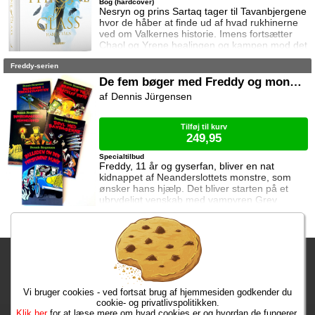
Bog (hardcover)
Nesryn og prins Sartaq tager til Tavanbjergene
hvor de håber at finde ud af hvad rukhinerne
ved om Valkernes historie. Imens fortsætter
Chaol og Yrene healingen og kampen mod det
mystiske mørke som lurer inden i ham. Men
Freddy-serien
tiden er ved at rinde ud hvis de skal hjælpe
deres venner derhjemme.
De fem bøger med Freddy og monstrene
Dennis Jürgensen
Tilføj til kurv
249,95
Specialtilbud
Freddy, 11 år og gyserfan, bliver en nat
kidnappet af Neanderslottets monstre, som
ønsker hans hjælp. Det bliver starten på et
ubrydeligt venskab med vampyren Grev
Dracula, varulven Eddie, den hovedløse ridder
Sir Arthur Fieldstein, Frankenstein-uhyret
Boris, mumien Mummy og bøvsedragen Nitan.
Fragtgebyret er DKK 59,95 • Fragtgebyret bortfalder ved køb over
DKK 299,00
Vi bruger cookies - ved fortsat brug af hjemmesiden godkender du
Bestiller du i dag, har du dine varer på tirsdag!
cookie- og privatlivspolitikken.
Klik her
for at læse mere om hvad cookies er og hvordan de fungerer.