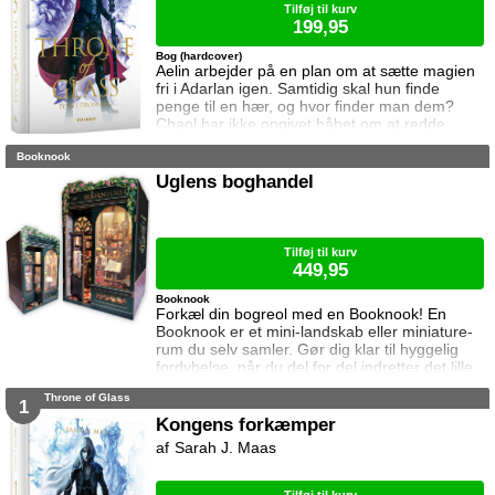
Tilføj til kurv
199,95
Bog (hardcover)
Aelin arbejder på en plan om at sætte magien
fri i Adarlan igen. Samtidig skal hun finde
penge til en hær, og hvor finder man dem?
Chaol har ikke opgivet håbet om at redde
Dorian. Det bliver dog konstant sværere at
Booknook
forsvare hvad der virker mere og mere som en
ønskedrøm, for prinsen lader til at have
Uglens boghandel
opgivet kampen. Manon plages af
samvittighedskvaler og presses fra alle sider.
På den ene står Overheksen og hertug
Perringto
Tilføj til kurv
449,95
Booknook
Forkæl din bogreol med en Booknook! En
Booknook er et mini-landskab eller miniature-
rum du selv samler. Gør dig klar til hyggelig
fordybelse, når du del for del indretter det lille
rum med de fineste detaljer. Med lukkede
Throne of Glass
sider passer booknooks perfekt til bogreolen,
1
og med det indbyggede lys, pynter den også i
Kongens forkæmper
mørke. I denne booknook går døren op og i til
Sarah J. Maas
uglens charmerende lille boghandel, som med
garanti har lige den bog du ik