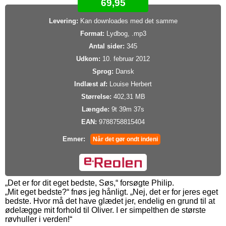
69,95
Levering:
Kan downloades med det samme
Format:
Lydbog, .mp3
Antal sider:
345
Udkom:
10. februar 2012
Sprog:
Dansk
Indlæst af:
Louise Herbert
Størrelse:
402,31 MB
Længde:
9t 39m 37s
EAN:
9788758815404
Emner:
Når det gør ondt indeni
„Det er for dit eget bedste, Søs,“ forsøgte Philip.
„Mit eget bedste?“ fnøs jeg hånligt. „Nej, det er for jeres eget
bedste. Hvor må det have glædet jer, endelig en grund til at
ødelægge mit forhold til Oliver. I er simpelthen de største
røvhuller i verden!“