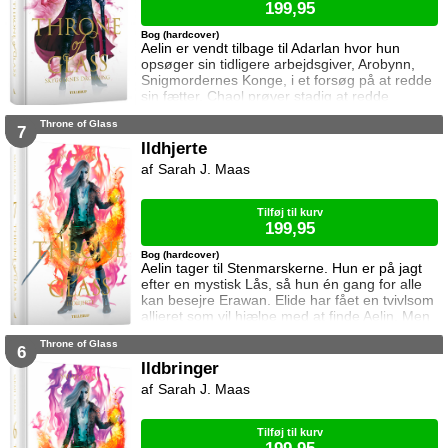
199,95
Bog (hardcover)
Aelin er vendt tilbage til Adarlan hvor hun
opsøger sin tidligere arbejdsgiver, Arobynn,
Snigmordernes Konge, i et forsøg på at redde
sin fætter. Chaol prøver stadig at redde
Dorian, men det bliver fortsat sværere som
Throne of Glass
tiden går. Dorian er nemlig nu i kongens magt
7
og orker ikke længere at kæmpe imod.
Ildhjerte
Samtidig står Manon i en svær situation.
Sarah J. Maas
Hertug Perrington har givet hende klare
ordrer, men skal hun følge dem eller give e
Tilføj til kurv
199,95
Bog (hardcover)
Aelin tager til Stenmarskerne. Hun er på jagt
efter en mystisk Lås, så hun én gang for alle
kan besejre Erawan. Elide har fået en tvivlsom
allieret som vil hjælpe med at finde Aelin. Men
for hvilken pris? Manon vågner i lænker og
Throne of Glass
aner ikke hvor hun befinder sig. Samtidig kan
6
Dorian ikke glemme heksen der hjalp ham i
Ildbringer
Rifthold.
Sarah J. Maas
Tilføj til kurv