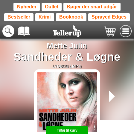
Nyheder
Outlet
Bøger der snart udgår
Bestseller
Krimi
Booknook
Sprayed Edges
Mette Julin
Sandheder & Løgne
LYDBOG (.MP3)
Tilføj til kurv