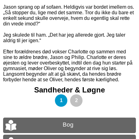
Jason sprang op af sofaen. Heldigvis var bordet imellem os.
„Så stopper du, lige med det samme. Tror du ikke du bare et
enkelt sekund skulle overveje, hvem du egentlig skal rette
din vrede imod?“
Jeg skulede til ham. „Det har jeg allerede gjort. Jeg taler
aldrig til jer igen.“
Efter forældrenes død vokser Charlotte op sammen med
sine to ældre brødre, Jason og Philip. Charlotte er deres
øjesten og lever overbeskyttet, indtil den dag hun starter på
gymnasiet, møder Oliver og begynder at rive sig løs.
Langsomt begynder alt at gå skævt, da hendes brødre
forbyder hende at se Oliver, hendes første kærlighed.
Sandheder & Løgne
1
2
Bog