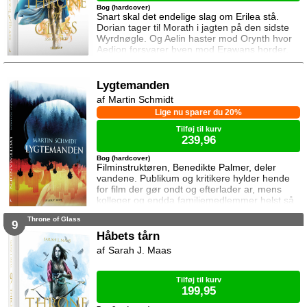
Bog (hardcover)
Snart skal det endelige slag om Erilea stå.
Dorian tager til Morath i jagten på den sidste
Wyrdnøgle. Og Aelin haster mod Orynth hvor
Aedion forsvarer byen mod Erawans horder.
Heldigvis er han ikke alene. Men kan deres
forbundsfæller overhovedet gøre en forskel
mod Erawans rædsler?
Lygtemanden
Martin Schmidt
Lige nu sparer du 20%
Tilføj til kurv
239,96
Bog (hardcover)
Filminstruktøren, Benedikte Palmer, deler
vandene. Publikum og kritikere hylder hende
for film der gør ondt og efterlader ar, mens
kolleger og endda familiemedlemmer helst så
hende forsvinde. Under en rejse til Los
Throne of Glass
Angeles bliver hun forgiftet og er tæt på at
9
miste livet. Da efterforskningen fortsætter
Håbets tårn
hjemme i Danmark, sender FBI den
Sarah J. Maas
nyuddannede agent April Biggs for at assistere
en dansk taskforce. Sporene dør ud, men så
tager sag
Tilføj til kurv
199,95