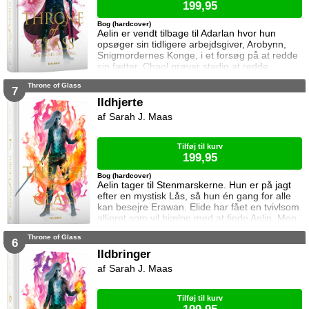
199,95
Bog (hardcover)
Aelin er vendt tilbage til Adarlan hvor hun
opsøger sin tidligere arbejdsgiver, Arobynn,
Snigmordernes Konge, i et forsøg på at redde
sin fætter. Chaol prøver stadig at redde
Dorian, men det bliver fortsat sværere som
Throne of Glass
tiden går. Dorian er nemlig nu i kongens magt
7
og orker ikke længere at kæmpe imod.
Ildhjerte
Samtidig står Manon i en svær situation.
Sarah J. Maas
Hertug Perrington har givet hende klare
ordrer, men skal hun følge dem eller give e
Tilføj til kurv
199,95
Bog (hardcover)
Aelin tager til Stenmarskerne. Hun er på jagt
efter en mystisk Lås, så hun én gang for alle
kan besejre Erawan. Elide har fået en tvivlsom
allieret som vil hjælpe med at finde Aelin. Men
for hvilken pris? Manon vågner i lænker og
Throne of Glass
aner ikke hvor hun befinder sig. Samtidig kan
6
Dorian ikke glemme heksen der hjalp ham i
Ildbringer
Rifthold.
Sarah J. Maas
Tilføj til kurv