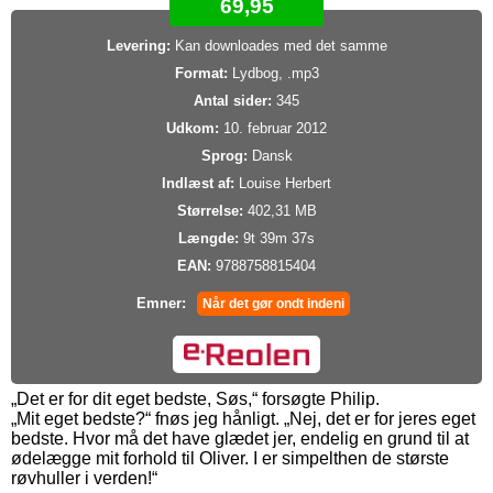
69,95
Levering:
Kan downloades med det samme
Format:
Lydbog, .mp3
Antal sider:
345
Udkom:
10. februar 2012
Sprog:
Dansk
Indlæst af:
Louise Herbert
Størrelse:
402,31 MB
Længde:
9t 39m 37s
EAN:
9788758815404
Emner:
Når det gør ondt indeni
„Det er for dit eget bedste, Søs,“ forsøgte Philip.
„Mit eget bedste?“ fnøs jeg hånligt. „Nej, det er for jeres eget
bedste. Hvor må det have glædet jer, endelig en grund til at
ødelægge mit forhold til Oliver. I er simpelthen de største
røvhuller i verden!“