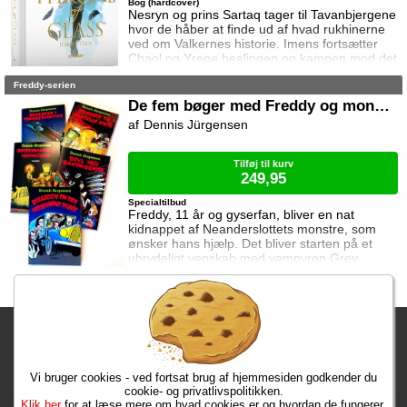
Bog (hardcover)
Nesryn og prins Sartaq tager til Tavanbjergene
hvor de håber at finde ud af hvad rukhinerne
ved om Valkernes historie. Imens fortsætter
Chaol og Yrene healingen og kampen mod det
mystiske mørke som lurer inden i ham. Men
Freddy-serien
tiden er ved at rinde ud hvis de skal hjælpe
deres venner derhjemme.
De fem bøger med Freddy og monstrene
Dennis Jürgensen
Tilføj til kurv
249,95
Specialtilbud
Freddy, 11 år og gyserfan, bliver en nat
kidnappet af Neanderslottets monstre, som
ønsker hans hjælp. Det bliver starten på et
ubrydeligt venskab med vampyren Grev
Dracula, varulven Eddie, den hovedløse ridder
Sir Arthur Fieldstein, Frankenstein-uhyret
Boris, mumien Mummy og bøvsedragen Nitan.
Fragtgebyret er DKK 59,95 • Fragtgebyret bortfalder ved køb over
DKK 299,00
Vi bruger cookies - ved fortsat brug af hjemmesiden godkender du
Bestiller du inden kl. 13:00 har du dine varer i morgen!
cookie- og privatlivspolitikken.
Klik her
for at læse mere om hvad cookies er og hvordan de fungerer.