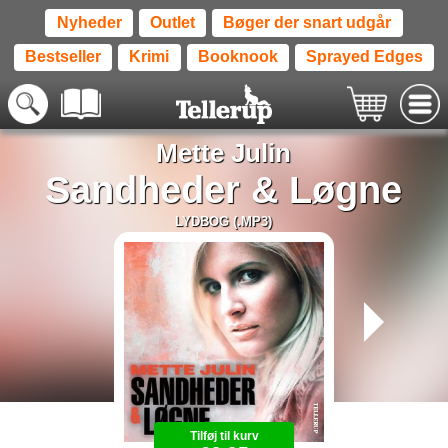
Nyheder
Outlet
Bøger der snart udgår
Bestseller
Krimi
Booknook
Sprayed Edges
Mette Julin
Sandheder & Løgne
LYDBOG (.MP3)
Tilføj til kurv