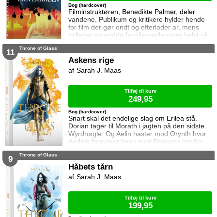
Bog (hardcover)
Filminstruktøren, Benedikte Palmer, deler
vandene. Publikum og kritikere hylder hende
for film der gør ondt og efterlader ar, mens
kolleger og endda familiemedlemmer helst så
hende forsvinde. Under en rejse til Los
Throne of Glass
Angeles bliver hun forgiftet og er tæt på at
11
miste livet. Da efterforskningen fortsætter
Askens rige
hjemme i Danmark, sender FBI den
Sarah J. Maas
nyuddannede agent April Biggs for at assistere
en dansk taskforce. Sporene dør ud, men så
tager sag
Tilføj til kurv
249,95
Bog (hardcover)
Snart skal det endelige slag om Erilea stå.
Dorian tager til Morath i jagten på den sidste
Wyrdnøgle. Og Aelin haster mod Orynth hvor
Aedion forsvarer byen mod Erawans horder.
Heldigvis er han ikke alene. Men kan deres
Throne of Glass
forbundsfæller overhovedet gøre en forskel
9
mod Erawans rædsler?
Håbets tårn
Sarah J. Maas
Tilføj til kurv
199,95