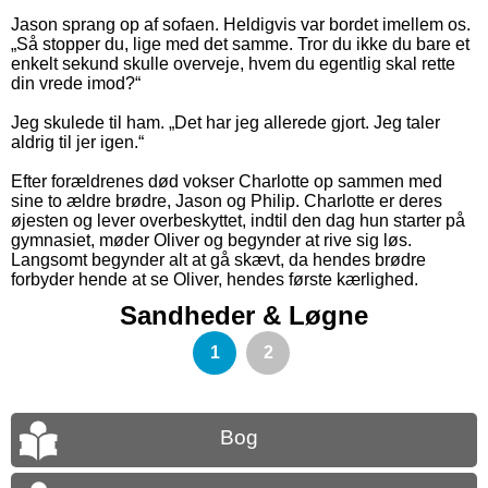
Jason sprang op af sofaen. Heldigvis var bordet imellem os.
„Så stopper du, lige med det samme. Tror du ikke du bare et
enkelt sekund skulle overveje, hvem du egentlig skal rette
din vrede imod?“
Jeg skulede til ham. „Det har jeg allerede gjort. Jeg taler
aldrig til jer igen.“
Efter forældrenes død vokser Charlotte op sammen med
sine to ældre brødre, Jason og Philip. Charlotte er deres
øjesten og lever overbeskyttet, indtil den dag hun starter på
gymnasiet, møder Oliver og begynder at rive sig løs.
Langsomt begynder alt at gå skævt, da hendes brødre
forbyder hende at se Oliver, hendes første kærlighed.
Sandheder & Løgne
1
2
Bog