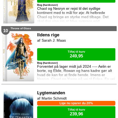
Bog (hardcover)
Chaol og Nesryn er rejst til det sydlige
kontinent med to mål for øje: At helbrede
Chaol og bringe en styrke med tilbage. Det
skal dog vise sig at blive sværere end
forventet, for khaganen, det sydlige kontinents
Throne of Glass
mægtige leder, er i sorg og ønsker ikke at
10
træffe en beslutning her og nu. Da en healer
Ildens rige
bliver myrdet under mystiske omstændigheder,
Sarah J. Maas
frygter Chaol og Nesryn at Valkerne er fulgt
efter dem til syden.
Tilføj til kurv
249,95
Bog (hardcover)
Forventet på lager midt juli 2024 ---- Aelin er
borte, og Elide, Rowan og hans kadre gør alt
hvad de kan for at finde hende. Imens er
Nesryn, Chaol og Yrene på vej til Erilea. En vej
der fører dem forbi Chaols barndomshjem
hvor hans far er nådigherre. I Terrasen
kæmper Aedion mod Erawans fremrykkende
Lygtemanden
styrker og sin vrede over den aftale Aelin og
Martin Schmidt
Lysandra har indgået. Og Dorian og Manon
Lige nu sparer du 20%
må vælge om de vil lede efte
Tilføj til kurv
239,96