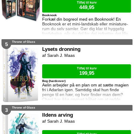
Tilføj til kurv
449,95
Booknook
Forkæl din bogreol med en Booknook! En
Booknook er et mini-landskab eller miniature-
rum du selv samler. Gør dig klar til hyggelig
fordybelse, når du del for del indretter det lille
rum med de fineste detaljer. Med lukkede
Throne of Glass
sider passer booknooks perfekt til bogreolen,
5
og med det indbyggede lys, pynter den også i
Lysets dronning
mørke. I denne booknook går døren op og i til
Sarah J. Maas
uglens charmerende lille boghandel, som med
garanti har lige den bog du ik
Tilføj til kurv
199,95
Bog (hardcover)
Aelin arbejder på en plan om at sætte magien
fri i Adarlan igen. Samtidig skal hun finde
penge til en hær, og hvor finder man dem?
Chaol har ikke opgivet håbet om at redde
Dorian. Det bliver dog konstant sværere at
Throne of Glass
forsvare hvad der virker mere og mere som en
3
ønskedrøm, for prinsen lader til at have
Ildens arving
opgivet kampen. Manon plages af
Sarah J. Maas
samvittighedskvaler og presses fra alle sider.
På den ene står Overheksen og hertug
Perringto