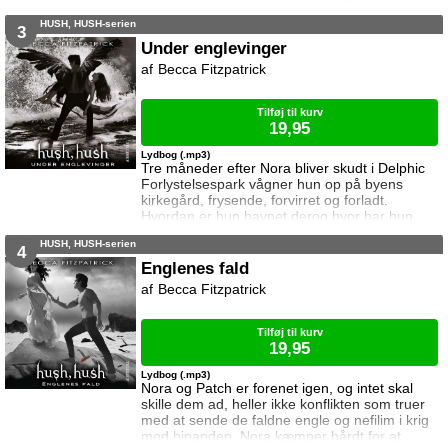
tyder på at det bliver den bedste sommer
HUSH, HUSH-serien
nogensinde. Men mørke kræfter truer med at
3
splitte Nora og Patch ad. Nora er hjemsøgt af
Under englevinger
sin fars ånd, og spørgsmålet om hvem der
Becca Fitzpatrick
slog ham ihjel forfølger hende. Noget tyder på
at Patch har haft noget med mordet at gøre,
Tilføj til kurv
19,95
Lydbog (.mp3)
Tre måneder efter Nora bliver skudt i Delphic
Forlystelsespark vågner hun op på byens
kirkegård, frysende, forvirret og forladt.
Hvordan er hun havnet derog hvor har hun
været i al den tid? Nora kan intet huske. En
HUSH, HUSH-serien
mystisk og tiltrækkende fyr, Jev, dukker op i
4
Noras liv. Men hvem kan hun stole på, når alle
Englenes fald
ved mere om hendes fortidend hun selv gør?
Becca Fitzpatrick
Og hvordan vil Hank hævne sig på Nora for
mordet på Chauncey?
Tilføj til kurv
19,95
Lydbog (.mp3)
Nora og Patch er forenet igen, og intet skal
skille dem ad, heller ikke konflikten som truer
med at sende de faldne engle og nefilim i krig
mod hinanden. Nora kæmper hårdt for at