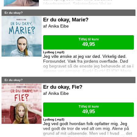
(deadnaming). Sekstenårige Vivi er
transkønnet. Hun har vidst at hun er en pige
Er du okay?
siden hun blev teenager. Hun er bare født i en
drengs krop. Problemet er at hun ikke har
Er du okay, Marie?
fortalt det til nogen, for hvordan siger man den
Anika Eibe
slags til sin familie og venner? Vil de føle sig
snydt, sige at de ikke vil have mere med
hende a
Tilføj til kurv
49,95
Lydbog (.mp3)
Jeg ville ønske at jeg var død. Virkelig død.
Forsvundet. Væk fra jordens overflade. Død
og begravet så de eneste jeg behøvede at se i
øjnene var ormene. Fuck! Fuck! FUCK! Marie
er blevet mobbet i årevis, men da hun starter i
Er du okay?
9. klasse efter sommerferien er det som om
noget er forandret. Drengene begynder at
Er du okay, Fie?
lægge mærke til hende, og hun går fra at være
Anika Eibe
et mobbeoffer til at være én drengene gerne
vil være sammen med ...
Tilføj til kurv
49,95
Lydbog (.mp3)
Jeg ved godt hvordan folk opfatter mig. Jeg
ved godt de tror de ved alt om mig. Alene på
grund af mit udseende. Men ved I hvad … det