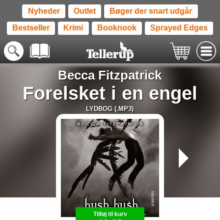
Nyheder
Outlet
Bøger der snart udgår
Bestseller
Krimi
Booknook
Sprayed Edges
Becca Fitzpatrick
Forelsket i en engel
LYDBOG (.MP3)
Tilføj til kurv