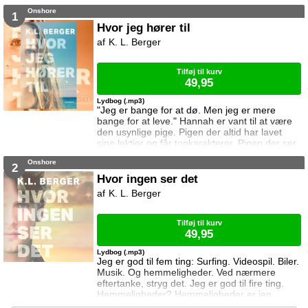
undgå krigen, men da en af hendes venner
Onshore
forråder hende, tvinges hun til at se i øjnene at
1
krig måske er den eneste løsning. Men kan
Hvor jeg hører til
deres kærlighed overleve det?
K. L. Berger
Tilføj til kurv
49,95
Lydbog (.mp3)
"Jeg er bange for at dø. Men jeg er mere
bange for at leve." Hannah er vant til at være
den usynlige pige. Pigen der altid har lavet
sine lektier og får topkarakterer. Pigen der ser
Ryan Gosling-film hver lørdag aften. Pigen der
Onshore
aldrig skændes med sine forældre og har det
2
fint med blot at være til. Lige indtil Justin.
Hvor ingen ser det
Justin ændrer alt for Hannah, men at blive set
K. L. Berger
har en pris. Hannahs pris er høj. Alt for høj til
at hun kan håndte
Tilføj til kurv
49,95
Lydbog (.mp3)
Jeg er god til fem ting: Surfing. Videospil. Biler.
Musik. Og hemmeligheder. Ved nærmere
eftertanke, stryg det. Jeg er god til fire ting.
Hemmeligheder? Hemmeligheder er jeg
fucking fantastisk til. Taylor Dean har alle dage