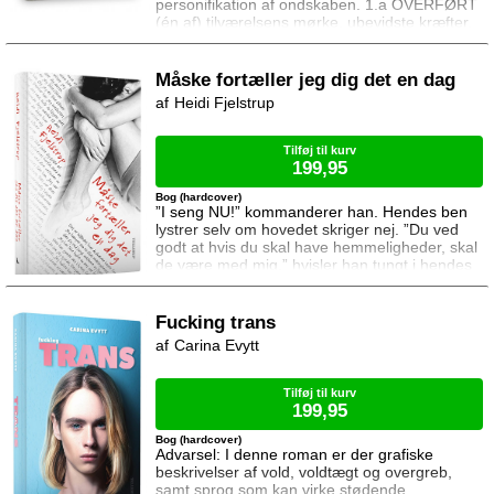
personifikation af ondskaben. 1.a OVERFØRT
(én af) tilværelsens mørke, ubevidste kræfter,
drifterne. (Den Danske Ordbog) Vi har alle
vores dæmoner, men nogle er mere virkelige
end andre. Nogle sindslidende lever i en
Måske fortæller jeg dig det en dag
tusmørkezone, hvor virkeligheden flettes så
Heidi Fjelstrup
tæt sammen med hallucinationer at dæmoner
har både vilje og krop. Men er der tale om en
sinds
Tilføj til kurv
199,95
Bog (hardcover)
”I seng NU!” kommanderer han. Hendes ben
lystrer selv om hovedet skriger nej. ”Du ved
godt at hvis du skal have hemmeligheder, skal
de være med mig,” hvisler han tungt i hendes
øre da hun passerer ham. Fugten fra hans
ånde efterlader dug på hendes øreflip og får
ørepiercingerne til at føles som syle. Det
Fucking trans
skyder en klam fornemmelse gennem hendes
Carina Evytt
krop som ikke vil gå væk, selv længe efter at
hun har gnedet dråberne bort. Ene går i 1
Tilføj til kurv
199,95
Bog (hardcover)
Advarsel: I denne roman er der grafiske
beskrivelser af vold, voldtægt og overgreb,
samt sprog som kan virke stødende