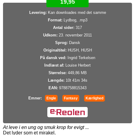
19,95
Levering:
Kan downloades med det samme
Format:
Lydbog, .mp3
Antal sider:
317
Udkom:
23. november 2011
Sprog:
Dansk
Originaltitel:
HUSH, HUSH
På dansk ved:
Ingrid Terkelsen
Indlæst af:
Louise Herbert
Størrelse:
449,86 MB
Længde:
10t 41m 34s
EAN:
9788758815343
Emner:
Engle
Fantasy
Kærlighed
At leve i en ung og smuk krop for evigt ...
Det lyder som et mirakel.