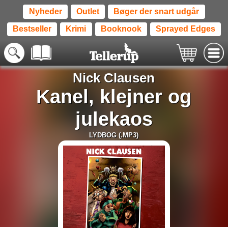
Nyheder
Outlet
Bøger der snart udgår
Bestseller
Krimi
Booknook
Sprayed Edges
Nick Clausen
Kanel, klejner og
julekaos
LYDBOG (.MP3)