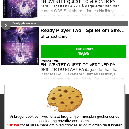
EN UVENTET QUEST. TO VERDNER PÅ
SPIL. ER DU KLAR? Få dage efter han har
vundet OASIS-skaberen James Hallidays
konkurrence, opdager Wade Watts noget som
vil ændre alt. En teknologisk anordning ligger
Ready player one
skjult i Hallidays arkiv og venter på at hans
2
arving skal finde den. Den kan gøre OASIS
Ready Player Two - Spillet om Sirenen
tusind gange mere fantastisk … og
Ernest Cline
afhængighedsskabende … end Wades
vildeste fantasier. Med anordningen kommer
en ny gåde og en ny quest: et sidste
Tilføj til kurv
49,95
Lydbog (.mp3)
EN UVENTET QUEST. TO VERDNER PÅ
SPIL. ER DU KLAR? Få dage efter han har
vundet OASIS-skaberen James Hallidays
konkurrence, opdager Wade Watts noget som
vil ændre alt. En teknologisk anordning ligger
skjult i Hallidays arkiv og venter på at hans
arving skal finde den. Den kan gøre OASIS
tusind gange mere fantastisk … og
Fragtgebyret er DKK 59,95 • Fragtgebyret bortfalder ved køb over
afhængighedsskabende … end Wades
vildeste fantasier. Med anordningen kommer
DKK 299,00
en ny gåde og en ny quest: et sidste
Vi bruger cookies - ved fortsat brug af hjemmesiden godkender du
Bestiller du inden kl. 13:00 har du dine varer på mandag!
cookie- og privatlivspolitikken.
Klik her
for at læse mere om hvad cookies er og hvordan de fungerer.
Max 50 kr.
Bøger til en 🐕