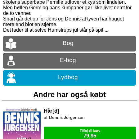
skolens superbabe Pernille udlover et kys som findeløn.
Men bøllen Gorm og hans kumpaner gør ikke livet nemt for
de to venner.
Snart går det op for Jens og Dennis at tyven har hugget
mere end blot en stjerne.
Det lader til at selve Humstrups jul står på spil ...
Bog
E-bog
Lydbog
Andre har også købt
Hår[d]
Dennis Jürgensen
Tilføj til kurv
79,95