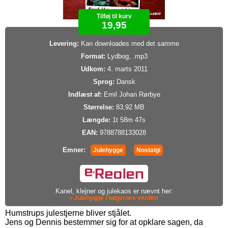
Tilføj til kurv
19,95
Levering:
Kan downloades med det samme
Format:
Lydbog, .mp3
Udkom:
4. marts 2011
Sprog:
Dansk
Indlæst af:
Emil Johan Rørbye
Størrelse:
83,92 MB
Længde:
1t 58m 47s
EAN:
9788788133028
Emner:
Julehygge
Nostalgi
Kanel, klejner og julekaos er nævnt her:
• Julehygge i bøgernes verden
Humstrups julestjerne bliver stjålet.
Jens og Dennis bestemmer sig for at opklare sagen, da