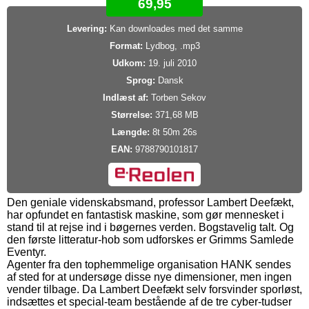
69,95
Levering:
Kan downloades med det samme
Format:
Lydbog, .mp3
Udkom:
19. juli 2010
Sprog:
Dansk
Indlæst af:
Torben Sekov
Størrelse:
371,68 MB
Længde:
8t 50m 26s
EAN:
9788790101817
Den geniale videnskabsmand, professor Lambert Deefækt,
har opfundet en fantastisk maskine, som gør mennesket i
stand til at rejse ind i bøgernes verden. Bogstavelig talt. Og
den første litteratur-hob som udforskes er Grimms Samlede
Eventyr.
Agenter fra den tophemmelige organisation HANK sendes
af sted for at undersøge disse nye dimensioner, men ingen
vender tilbage. Da Lambert Deefækt selv forsvinder sporløst,
indsættes et special-team bestående af de tre cyber-tudser