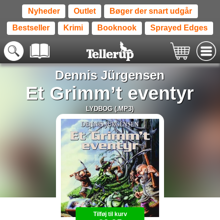
Nyheder
Outlet
Bøger der snart udgår
Bestseller
Krimi
Booknook
Sprayed Edges
Dennis Jürgensen
Et Grimm’t eventyr
LYDBOG (.MP3)
Tilføj til kurv