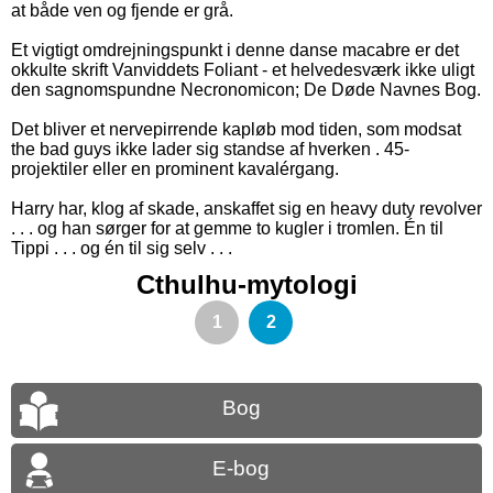
at både ven og fjende er grå.
Et vigtigt omdrejningspunkt i denne danse macabre er det
okkulte skrift Vanviddets Foliant - et helvedesværk ikke uligt
den sagnomspundne Necronomicon; De Døde Navnes Bog.
Det bliver et nervepirrende kapløb mod tiden, som modsat
the bad guys ikke lader sig standse af hverken . 45-
projektiler eller en prominent kavalérgang.
Harry har, klog af skade, anskaffet sig en heavy duty revolver
. . . og han sørger for at gemme to kugler i tromlen. Én til
Tippi . . . og én til sig selv . . .
Cthulhu-mytologi
1
2
Bog
E-bog