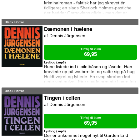
kriminalroman - faktisk har jeg skrevet én
tidligere; en slags Sherlock Holmes-pastiche
der hedder Gargoylens gåde - men det er
svært at finde på noget nyt i en genre, som er
Black Horror
så udforsket som kriminallitteraturen. En dag
fik jeg så den idé om at lave en antropomorf
Dæmonen i hælene
fortælling, altså en historie hvori dyr opfører
Dennis Jürgensen
sig, taler og tænker som mennesker. Det bedst
kendte og mest vellykkede forsøg er
Tilføj til kurv
69,95
Lydbog (.mp3)
Rune listede ind i toiletbåsen og låsede. Han
kravlede op på wc-brættet og satte sig på hug.
Holdt vejret og lyttede. En svag skraben lød
nede ved gulvet. Fire spadeformede fingre tog
om kanten af døren. De tykke fingre slap taget
Black Horror
i døren og noget rædselsvækkende skete: På
fingerspidserne åbnede huden sig i dybe
Tingen i cellen
sprækker, og fire mælkeblege øjne med røde
Dennis Jürgensen
pupiller gled ud og stirrede på ham ...
Troldspejlet - DR.dk Forfatteren D
Tilføj til kurv
69,95
Lydbog (.mp3)
Der er ankommet noget nyt til Garden End