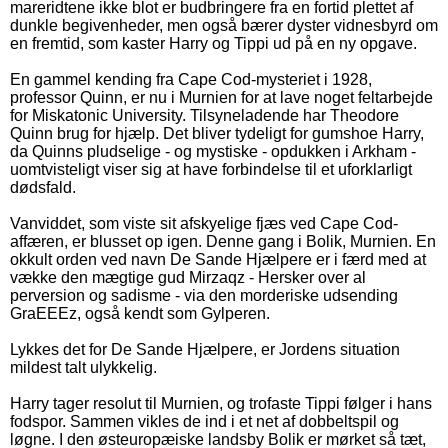
mareridtene ikke blot er budbringere fra en fortid plettet af
dunkle begivenheder, men også bærer dyster vidnesbyrd om
en fremtid, som kaster Harry og Tippi ud på en ny opgave.
En gammel kending fra Cape Cod-mysteriet i 1928,
professor Quinn, er nu i Murnien for at lave noget feltarbejde
for Miskatonic University. Tilsyneladende har Theodore
Quinn brug for hjælp. Det bliver tydeligt for gumshoe Harry,
da Quinns pludselige - og mystiske - opdukken i Arkham -
uomtvisteligt viser sig at have forbindelse til et uforklarligt
dødsfald.
Vanviddet, som viste sit afskyelige fjæs ved Cape Cod-
affæren, er blusset op igen. Denne gang i Bolik, Murnien. En
okkult orden ved navn De Sande Hjælpere er i færd med at
vække den mægtige gud Mirzaqz - Hersker over al
perversion og sadisme - via den morderiske udsending
GraEEEz, også kendt som Gylperen.
Lykkes det for De Sande Hjælpere, er Jordens situation
mildest talt ulykkelig.
Harry tager resolut til Murnien, og trofaste Tippi følger i hans
fodspor. Sammen vikles de ind i et net af dobbeltspil og
løgne. I den østeuropæiske landsby Bolik er mørket så tæt,