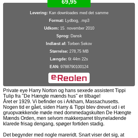
69,95
Levering:
Kan downloades med det samme
Format:
Lydbog, .mp3
Udkom:
15. november 2010
Sprog:
Dansk
Indlæst af:
Torben Sekov
Størrelse:
278,75 MB
Længde:
6t 44m 22s
EAN:
9788790100124
Private eye Harry Norton og hans sexede assistent Tippi
Tulip fra "De Hængte mænds hus" er tilbage!
Året er 1929. Vi befinder os i Arkham, Massachusetts.
Nogen tid er gået, siden Harry & Tippi blev drevet ud i et
gruopvækkende møde med dommedagskulten De Hængte
Mænds Orden, men selvom makkerparret tilsyneladende
klarede frisag dengang, spøger fortiden stadig.
Det begynder med nogle mareridt. Snart viser det sig, at