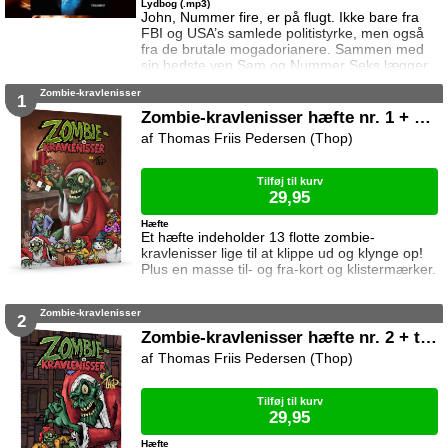
Lydbog (.mp3)
John, Nummer fire, er på flugt. Ikke bare fra
FBI og USA’s samlede politistyrke, men også
fra de brutale mogadorianere. Sammen med
sin bedste ven Sam og Nummer Seks lægger
de en plan som vil forene alle seks fra Lorien.
Zombie-kravlenisser
Kun sammen kan de gøre det af med
1
mogadorianerne. Men fjenden er større end
Zombie-kravlenisser hæfte nr. 1 + med til- og fra-kort og klistermærker
de regnede med … Samtidig forsøger en
Thomas Friis Pedersen (Thop)
ensom pige i et kloster i Spanien at forberede
sig på et liv hun ikke er blevet trænet ti
Tilføj til kurv
29,95
Hæfte
Et hæfte indeholder 13 flotte zombie-
kravlenisser lige til at klippe ud og klynge op!
Plus en masse til- og fra-kort og klistermærker.
Zombie-kravlenisser
2
Zombie-kravlenisser hæfte nr. 2 + to sprællezombier
Thomas Friis Pedersen (Thop)
Tilføj til kurv
29,95
Hæfte