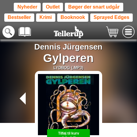
Nyheder
Outlet
Bøger der snart udgår
Bestseller
Krimi
Booknook
Sprayed Edges
Dennis Jürgensen
Gylperen
LYDBOG (.MP3)
Tilføj til kurv