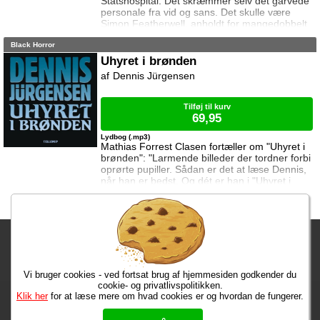
Statshospital. Det skræmmer selv det garvede
personale fra vid og sans. Det skulle være
Simon Featherwell, anholdt for mangedobbelt
mord, som var indespærret i gummicellen på
Black Horror
den lukkede, men kan en enkelt mand virkelig
skabe så meget frygt ved det blotte øjesyn?
Uhyret i brønden
De opklaringsmæssige aspekter ser ikke godt
Dennis Jürgensen
ud, hvad mordene angår. Det eneste
menneske, Simon vil udtale sig til, er sin
barndoms pr
Tilføj til kurv
69,95
Lydbog (.mp3)
Mathias Forrest Clasen fortæller om "Uhyret i
brønden": "Larmende billeder der tordner forbi
oprørte pupiller. Sådan er det at læse Dennis,
når han er bedst. Og dét er han i "Uhyret i
brønden". Uhyret i brønden handler om en
kernefamilie, der består af Troels og Susan og
deres to børn. De er netop flyttet ind i et
idyllisk beliggende hus i Gribskov, og alt ånder
Fragtgebyret er DKK 59,95 • Fragtgebyret bortfalder ved køb over
tilsyneladende fred. Som et smukt maleri. Et
perfekt maleri... ti
DKK 299,00
Vi bruger cookies - ved fortsat brug af hjemmesiden godkender du
Bestiller du inden kl. 13:00 har du dine varer på mandag!
cookie- og privatlivspolitikken.
Klik her
for at læse mere om hvad cookies er og hvordan de fungerer.
Max 50 kr.
Bøger til en 🐕
★★★★★