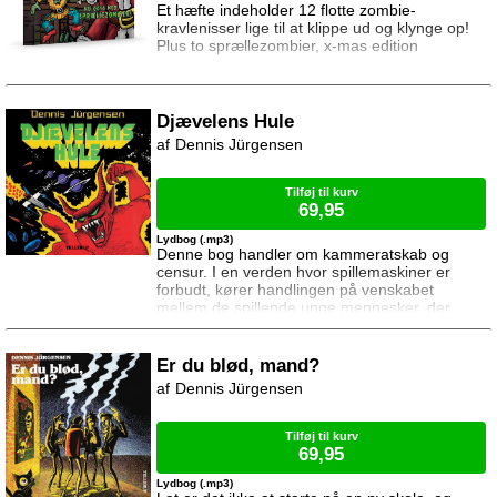
Et hæfte indeholder 12 flotte zombie-
kravlenisser lige til at klippe ud og klynge op!
Plus to sprællezombier, x-mas edition
Djævelens Hule
Dennis Jürgensen
Tilføj til kurv
69,95
Lydbog (.mp3)
Denne bog handler om kammeratskab og
censur. I en verden hvor spillemaskiner er
forbudt, kører handlingen på venskabet
mellem de spillende unge mennesker, der
selvfølgelig ikke kan undvære deres
computerspil trods et specialpolitis ihærdige
forsøg på at stoppe alle former for
Er du blød, mand?
elektroniske spil. De ulovlige maskiner tæller
Dennis Jürgensen
alt ligefra små bip-bip spil til den største af de
største: Djævelens hule (du må tænke på, at
hjemmecomputeren og
Tilføj til kurv
69,95
Lydbog (.mp3)