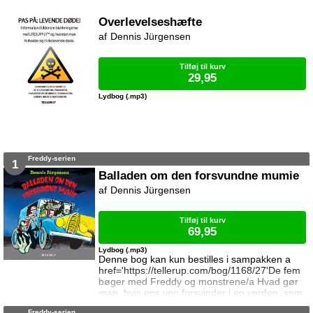
Overlevelseshæfte
Dennis Jürgensen
Tilføj til kurv
29,95
Lydbog (.mp3)
Freddy-serien
1
Balladen om den forsvundne mumie
Dennis Jürgensen
Tilføj til kurv
69,95
Lydbog (.mp3)
Denne bog kan kun bestilles i sampakken a
href='https://tellerup.com/bog/1168/27'De fem
bøger med Freddy og monstrene/a Hvad gør
man, hvis ens ven forsvinder i en verden, som
man ikke har kendskab til, men gerne vil have
Freddy-serien