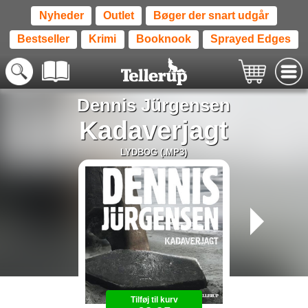
Nyheder
Outlet
Bøger der snart udgår
Bestseller
Krimi
Booknook
Sprayed Edges
Dennis Jürgensen
Kadaverjagt
LYDBOG (.MP3)
Tilføj til kurv