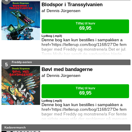
han ankommer med rutebil dagen efter alle de
Blodspor i Transsylvanien
andre pga. sygdom, får han imidlertid den
Dennis Jürgensen
forklaring af lejrlederen, at lejrskolen er brændt
ned, så han er nødt til at t
Tilføj til kurv
69,95
Lydbog (.mp3)
Denne bog kan kun bestilles i sampakken a
href='https://tellerup.com/bog/1168/27'De fem
bøger med Freddy og monstrene/a Det er jul.
Tante Molly har sendt de sædvanlige bløde
pakker, og Freddy er på vej i seng, eller det vil
Freddy-serien
sige, han tror han er på vej i seng, for
5
pludselig banker det på ruden. Udenfor står
Bøvl med bandagerne
vennerne fra rædselskabinettet og har brug for
Dennis Jürgensen
hjælp. Dracula er ved at forsvinde i glemselens
tåger og museumspersonalet overve
Tilføj til kurv
69,95
Lydbog (.mp3)
Denne bog kan kun bestilles i sampakken a
href='https://tellerup.com/bog/1168/27'De fem
bøger med Freddy og monstrene/a For femte
og sidste gang står der problemer på menuen
for Neanderslottets beboere. Eller det vil sige
Kadavermarch
tidligere beboere, for fundamentet er sunket