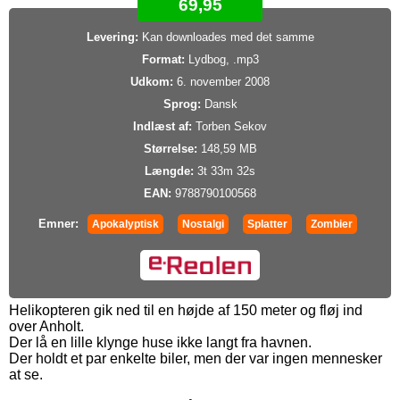
69,95
Levering:
Kan downloades med det samme
Format:
Lydbog, .mp3
Udkom:
6. november 2008
Sprog:
Dansk
Indlæst af:
Torben Sekov
Størrelse:
148,59 MB
Længde:
3t 33m 32s
EAN:
9788790100568
Emner:
Apokalyptisk
Nostalgi
Splatter
Zombier
Helikopteren gik ned til en højde af 150 meter og fløj ind
over Anholt.
Der lå en lille klynge huse ikke langt fra havnen.
Der holdt et par enkelte biler, men der var ingen mennesker
at se.