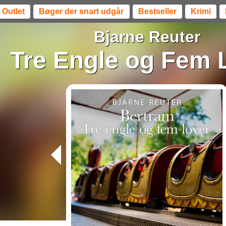
Outlet
Bøger der snart udgår
Bestseller
Krimi
Bjarne Reuter
Tre Engle og Fem 