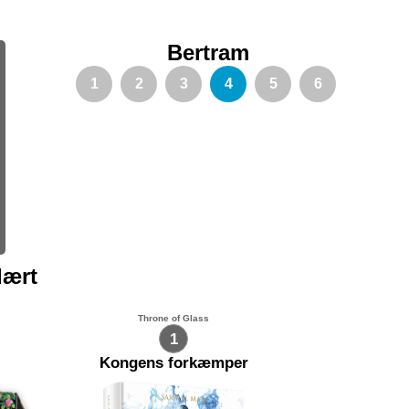
Bertram
1
2
3
4
5
6
lært
Throne of Glass
1
Kongens forkæmper