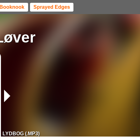
Booknook
Sprayed Edges
Løver
LYDBOG (.MP3)