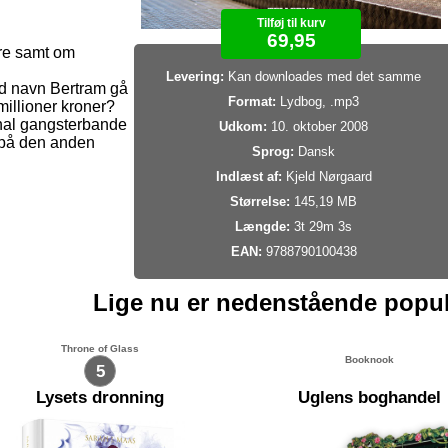
Tilføj til kurv
69,95
dre samt om
Levering:
Kan downloades med det samme
ed navn Bertram gå
Format:
Lydbog, .mp3
 millioner kroner?
ional gangsterbande
Udkom:
10. oktober 2008
 på den anden
Sprog:
Dansk
Indlæst af:
Kjeld Nørgaard
Størrelse:
145,19 MB
Længde:
3t 29m 3s
EAN:
9788790100438
Lige nu er nedenstående popu
Throne of Glass
Booknook
5
Lysets dronning
Uglens boghandel