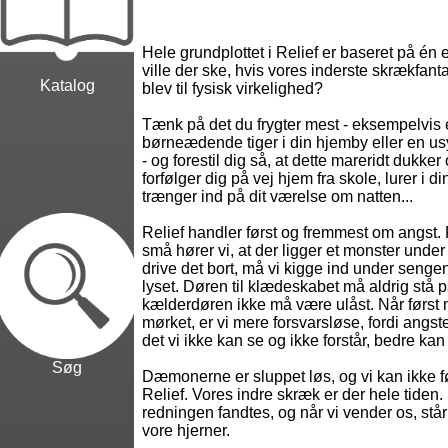
Hele grundplottet i Relief er baseret på én
ville der ske, hvis vores inderste skrækfant
Katalog
blev til fysisk virkelighed?
Tænk på det du frygter mest - eksempelvis
børneædende tiger i din hjemby eller en us
- og forestil dig så, at dette mareridt dukker
forfølger dig på vej hjem fra skole, lurer i 
trænger ind på dit værelse om natten...
Relief handler først og fremmest om angst. 
små hører vi, at der ligger et monster under
drive det bort, må vi kigge ind under sengen
lyset. Døren til klædeskabet må aldrig stå 
kælderdøren ikke må være ulåst. Når først 
mørket, er vi mere forsvarsløse, fordi angst
det vi ikke kan se og ikke forstår, bedre kan 
Søg
Dæmonerne er sluppet løs, og vi kan ikke føl
Relief. Vores indre skræk er der hele tiden.
redningen fandtes, og når vi vender os, st
vore hjerner.