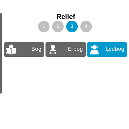
Relief
1
2
3
4
Bog
E-bog
Lydbog