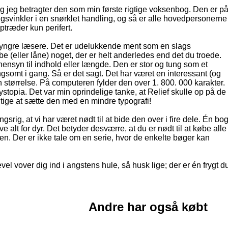
og jeg betragter den som min første rigtige voksenbog. Den er p
ngsvinkler i en snørklet handling, og så er alle hovedpersonerne
træder kun perifert.
a yngre læsere. Det er udelukkende ment som en slags
be (eller låne) noget, der er helt anderledes end det du troede.
nsyn til indhold eller længde. Den er stor og tung som et
somt i gang. Så er det sagt. Det har været en interessant (og
n størrelse. På computeren fylder den over 1. 800. 000 karakter.
topia. Det var min oprindelige tanke, at Relief skulle op på de
tige at sætte den med en mindre typografi!
rig, at vi har været nødt til at bide den over i fire dele. Én bo
 alt for dyr. Det betyder desværre, at du er nødt til at købe alle
rien. Der er ikke tale om en serie, hvor de enkelte bøger kan
vel vover dig ind i angstens hule, så husk lige; der er én frygt d
Andre har også købt