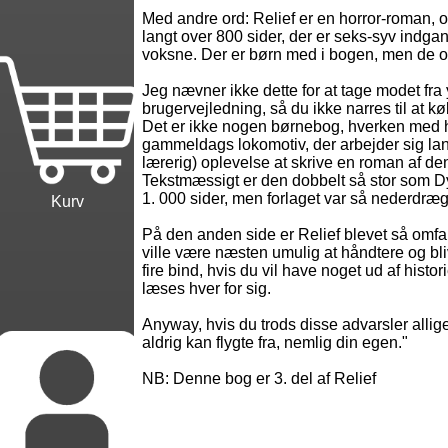
Med andre ord: Relief er en horror-roman, 
langt over 800 sider, der er seks-syv indga
voksne. Der er børn med i bogen, men de op
Jeg nævner ikke dette for at tage modet fr
brugervejledning, så du ikke narres til at kø
Det er ikke nogen børnebog, hverken med he
gammeldags lokomotiv, der arbejder sig lang
lærerig) oplevelse at skrive en roman af de
Tekstmæssigt er den dobbelt så stor som Dys
1. 000 sider, men forlaget var så nederdræg
Kurv
På den anden side er Relief blevet så omfangs
ville være næsten umulig at håndtere og blive
fire bind, hvis du vil have noget ud af histo
læses hver for sig.
Anyway, hvis du trods disse advarsler allige
aldrig kan flygte fra, nemlig din egen."
NB: Denne bog er 3. del af Relief