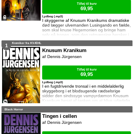
Tilføj til kurv
69,95
Lydbog (.mp3)
I skyggerne af Knusum Kranikums dramatiske
død lægger ulvemanden Lusingando en fælde,
som skal knuse Hegemonien og bringe ham
selv på tronen, som den retmæssige hersker i
Kvæhl ... Og Catharina og Arnold står til deres
Krøniker fra KVÆHL
store overraskelse ansigt til fjæs med Kvæhls
1
beboere i en sidste dødbringende kamp ...
Knusum Kranikum
Dennis Jürgensen
Tilføj til kurv
69,95
Lydbog (.mp3)
I en fugtdrivende tronsal i en middelalderlig
skyggeborg i et blodsugende rædselsrige
sidder den sindssyge vampyrdæmon Knusum
Kranikum besat af tanken om at blive udødelig
... Og i en lille fredelig by i et rart, men lidt
Black Horror
kedsommeligt land går Catharina og Arnold
rundt og tror, at verden er et trygt sted at være
Tingen i cellen
...
Dennis Jürgensen