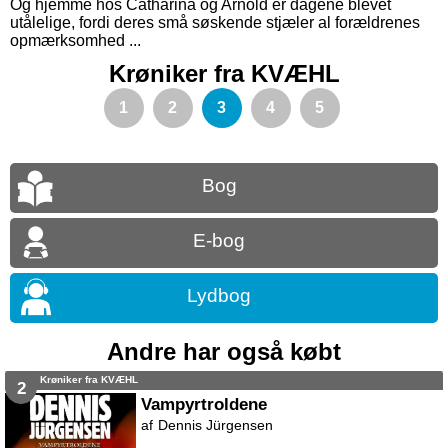
Og hjemme hos Catharina og Arnold er dagene blevet
utålelige, fordi deres små søskende stjæler al forældrenes
opmærksomhed ...
Krøniker fra KVÆHL
1
2
3
4
5
Bog
E-bog
Lydbog
Andre har også købt
Krøniker fra KVÆHL
2
Vampyrtroldene
Dennis Jürgensen