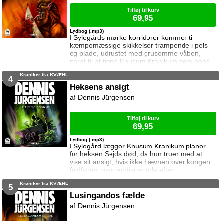
Tilføj til kurv
69,95
Lydbog (.mp3)
I Sylegårds mørke korridorer kommer ti
kæmpemæssige skikkelser trampende i pels
og plade, udrustet med grusomme våben,
parat til at tjene Knusum Kranikum som hans
specialtrænede vampyrtrolde ... Og i Arnolds
Krøniker fra KVÆHL
og Catharinas verden er livet præget af
4
ventetid, sære drømme og lange eftermiddage
Heksens ansigt
alene hjemme i tavse tomme huse ...
Dennis Jürgensen
Tilføj til kurv
69,95
Lydbog (.mp3)
I Sylegård lægger Knusum Kranikum planer
for heksen Sejds død, da hun truer med at
vise sit ansigt, hvis ikke hævnen over kongen
fuldføres, men andre er ude efter
vampyrdæmonen ... Og da Arnold og
Krøniker fra KVÆHL
Catharina opdager, hvordan situationen har
5
ændret sig i Kvæhl må de gøre alt for at
Lusingandos fælde
advare heksen, der måske kan frelse dem fra
Dennis Jürgensen
gryden ...