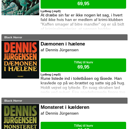
69,95
Lydbog (.mp3)
At dræbe sin far er ikke nogen let sag, i hvert
fald ikke hvis han er medlem af krimi-klubben
"Kaffen smager af bitre mandler" og er så bidt
af kriminalmysterier, at sønnen hedder
Sherlock. Det sætter til stadighed Sherlock grå
Black Horror
hår i hovedet, hvordan han vil kunne lave det
perfekte mord på dette geni indenfor logisk
Dæmonen i hælene
tænkning. Han får dog hurtigt andet at tænke
Dennis Jürgensen
på, da han opdager at en Dr. Divan forsøger
at stjæle det lokale museums me
Tilføj til kurv
69,95
Lydbog (.mp3)
Rune listede ind i toiletbåsen og låsede. Han
kravlede op på wc-brættet og satte sig på hug.
Holdt vejret og lyttede. En svag skraben lød
nede ved gulvet. Fire spadeformede fingre tog
om kanten af døren. De tykke fingre slap taget
Black Horror
i døren og noget rædselsvækkende skete: På
fingerspidserne åbnede huden sig i dybe
Monsteret i kælderen
sprækker, og fire mælkeblege øjne med røde
Dennis Jürgensen
pupiller gled ud og stirrede på ham ...
Troldspejlet - DR.dk Forfatteren D
Tilføj til kurv