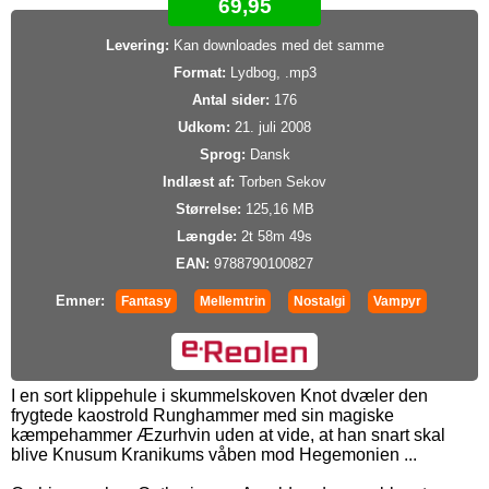
69,95
Levering:
Kan downloades med det samme
Format:
Lydbog, .mp3
Antal sider:
176
Udkom:
21. juli 2008
Sprog:
Dansk
Indlæst af:
Torben Sekov
Størrelse:
125,16 MB
Længde:
2t 58m 49s
EAN:
9788790100827
Emner:
Fantasy
Mellemtrin
Nostalgi
Vampyr
I en sort klippehule i skummelskoven Knot dvæler den
frygtede kaostrold Runghammer med sin magiske
kæmpehammer Æzurhvin uden at vide, at han snart skal
blive Knusum Kranikums våben mod Hegemonien ...