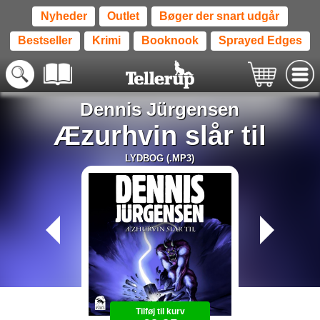
Nyheder
Outlet
Bøger der snart udgår
Bestseller
Krimi
Booknook
Sprayed Edges
Dennis Jürgensen
Æzurhvin slår til
LYDBOG (.MP3)
Tilføj til kurv