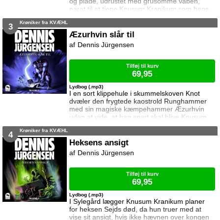
og plade, udrustet med grusomme våben,
parat til at tjene Knusum Kranikum som hans
specialtrænede vampyrtrolde ... Og i Arnolds
Krøniker fra KVÆHL
og Catharinas verden er livet præget af
3
ventetid, sære drømme og lange eftermiddage
Æzurhvin slår til
alene hjemme i tavse tomme huse ...
Dennis Jürgensen
Tilføj til kurv
69,95
Lydbog (.mp3)
I en sort klippehule i skummelskoven Knot
dvæler den frygtede kaostrold Runghammer
med sin magiske kæmpehammer Æzurhvin
uden at vide, at han snart skal blive Knusum
Kranikums våben mod Hegemonien ... Og
Krøniker fra KVÆHL
hjemme hos Catharina og Arnold er dagene
4
blevet utålelige, fordi deres små søskende
Heksens ansigt
stjæler al forældrenes opmærksomhed ...
Dennis Jürgensen
Tilføj til kurv
69,95
Lydbog (.mp3)
I Sylegård lægger Knusum Kranikum planer
for heksen Sejds død, da hun truer med at
vise sit ansigt, hvis ikke hævnen over kongen