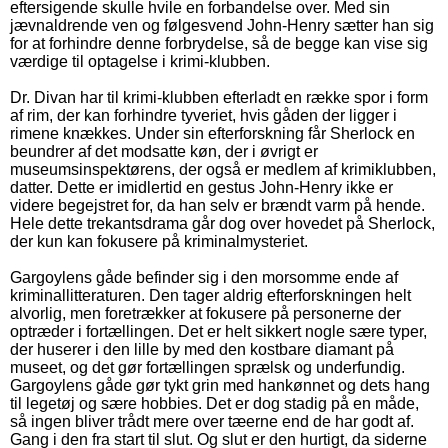
eftersigende skulle hvile en forbandelse over. Med sin
jævnaldrende ven og følgesvend John-Henry sætter han sig
for at forhindre denne forbrydelse, så de begge kan vise sig
værdige til optagelse i krimi-klubben.
Dr. Divan har til krimi-klubben efterladt en række spor i form
af rim, der kan forhindre tyveriet, hvis gåden der ligger i
rimene knækkes. Under sin efterforskning får Sherlock en
beundrer af det modsatte køn, der i øvrigt er
museumsinspektørens, der også er medlem af krimiklubben,
datter. Dette er imidlertid en gestus John-Henry ikke er
videre begejstret for, da han selv er brændt varm på hende.
Hele dette trekantsdrama går dog over hovedet på Sherlock,
der kun kan fokusere på kriminalmysteriet.
Gargoylens gåde befinder sig i den morsomme ende af
kriminallitteraturen. Den tager aldrig efterforskningen helt
alvorlig, men foretrækker at fokusere på personerne der
optræder i fortællingen. Det er helt sikkert nogle sære typer,
der huserer i den lille by med den kostbare diamant på
museet, og det gør fortællingen sprælsk og underfundig.
Gargoylens gåde gør tykt grin med hankønnet og dets hang
til legetøj og sære hobbies. Det er dog stadig på en måde,
så ingen bliver trådt mere over tæerne end de har godt af.
Gang i den fra start til slut. Og slut er den hurtigt, da siderne