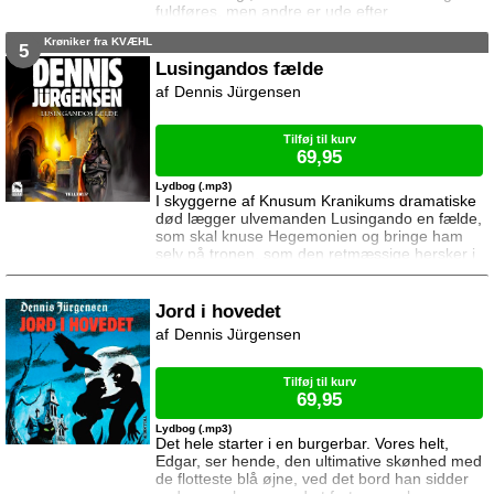
fuldføres, men andre er ude efter
vampyrdæmonen ... Og da Arnold og
Krøniker fra KVÆHL
Catharina opdager, hvordan situationen har
5
ændret sig i Kvæhl må de gøre alt for at
Lusingandos fælde
advare heksen, der måske kan frelse dem fra
Dennis Jürgensen
gryden ...
Tilføj til kurv
69,95
Lydbog (.mp3)
I skyggerne af Knusum Kranikums dramatiske
død lægger ulvemanden Lusingando en fælde,
som skal knuse Hegemonien og bringe ham
selv på tronen, som den retmæssige hersker i
Kvæhl ... Og Catharina og Arnold står til deres
store overraskelse ansigt til fjæs med Kvæhls
beboere i en sidste dødbringende kamp ...
Jord i hovedet
Dennis Jürgensen
Tilføj til kurv
69,95
Lydbog (.mp3)
Det hele starter i en burgerbar. Vores helt,
Edgar, ser hende, den ultimative skønhed med
de flotteste blå øjne, ved det bord han sidder