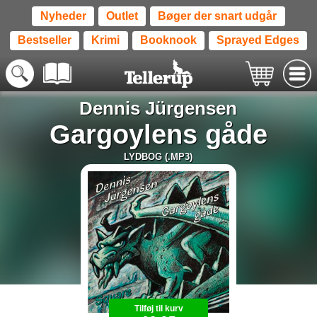
Nyheder
Outlet
Bøger der snart udgår
Bestseller
Krimi
Booknook
Sprayed Edges
Dennis Jürgensen
Gargoylens gåde
LYDBOG (.MP3)
Tilføj til kurv