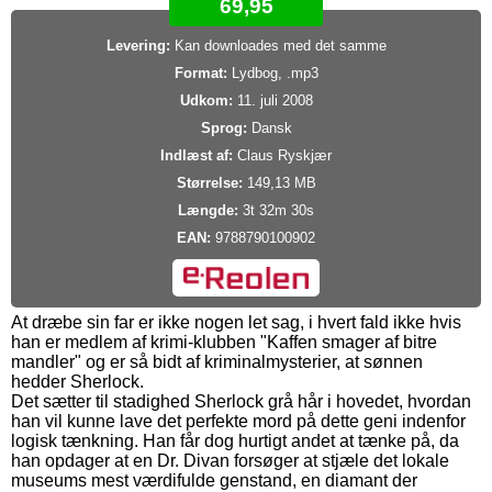
69,95
Levering:
Kan downloades med det samme
Format:
Lydbog, .mp3
Udkom:
11. juli 2008
Sprog:
Dansk
Indlæst af:
Claus Ryskjær
Størrelse:
149,13 MB
Længde:
3t 32m 30s
EAN:
9788790100902
At dræbe sin far er ikke nogen let sag, i hvert fald ikke hvis
han er medlem af krimi-klubben "Kaffen smager af bitre
mandler" og er så bidt af kriminalmysterier, at sønnen
hedder Sherlock.
Det sætter til stadighed Sherlock grå hår i hovedet, hvordan
han vil kunne lave det perfekte mord på dette geni indenfor
logisk tænkning. Han får dog hurtigt andet at tænke på, da
han opdager at en Dr. Divan forsøger at stjæle det lokale
museums mest værdifulde genstand, en diamant der