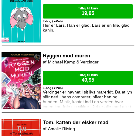
Tilføj til kurv
19,95
E-bog (.ePub)
Her er Lars. Han er glad. Lars er en lille, glad
kanin.
Ryggen mod muren
Michael Kamp & Vercinger
Tilføj til kurv
49,95
E-bog (.ePub)
Vercinger er havnet i sit livs mareridt. Da et lyn
slår ned i hans computer, bliver han og
hunden, Minik, kastet ind i en verden hvor
ingen kan føle sig sikker. Det er alle mod alle i
kampen om at få et win. Bliver du elimineret,
starter du forfra i en evig kamp mod fræsende
automatvåben, vilde eksplosioner og savlende
Tom, katten der elsker mad
zombier. Kun én spiller vinder. Vil det lykkes
Amalie Riising
Vercinger og Minik at nedkæmpe
modstanderne så de kan få et win