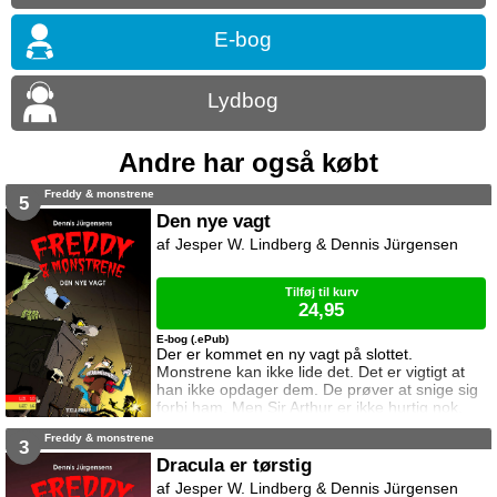
E-bog
Lydbog
Andre har også købt
Freddy & monstrene
5
Den nye vagt
Jesper W. Lindberg & Dennis Jürgensen
Tilføj til kurv
24,95
E-bog (.ePub)
Der er kommet en ny vagt på slottet.
Monstrene kan ikke lide det. Det er vigtigt at
han ikke opdager dem. De prøver at snige sig
forbi ham. Men Sir Arthur er ikke hurtig nok.
Freddy & monstrene
3
Dracula er tørstig
Jesper W. Lindberg & Dennis Jürgensen