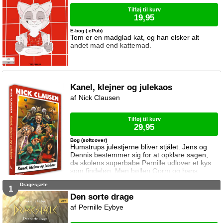
Tilføj til kurv
19,95
E-bog (.ePub)
Tom er en madglad kat, og han elsker alt
andet mad end kattemad.
Kanel, klejner og julekaos
Nick Clausen
Tilføj til kurv
29,95
Bog (softcover)
Humstrups julestjerne bliver stjålet. Jens og
Dennis bestemmer sig for at opklare sagen,
da skolens superbabe Pernille udlover et kys
som findeløn. Men bøllen Gorm og hans
kumpaner gør ikke livet nemt for de to venner.
Dragesjæle
Snart går det op for Jens og Dennis at tyven
1
har hugget mere end blot en stjerne. Det lader
Den sorte drage
til at selve Humstrups jul står på spil ...
Pernille Eybye