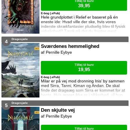
Tilføj til kurv
39,95
E-bog (.ePub)
Hele grundplottet i Relief er baseret på én
eneste ide: Hvad ville der ske, hvis vores
inderste skrækfantasier pludselig blev til fysisk
virkelighed? Tænk på det du frygter mest -
eksempelvis en vampyr, en børneædende
Dragesjæle
tiger i din hjemby eller en usynlig børnelokker -
4
og forestil dig så, at dette mareridt dukker op i
Sværdenes hemmelighed
din dagligdag, forfølger dig på vej hjem fra
Pernille Eybye
skole, lurer i din baghave og trænger ind på dit
værelse om natten...
Tilføj til kurv
19,95
E-bog (.ePub)
Milar er på vej mod dronning Inis’ by sammen
med Sirra, Tanni, Kiman og Andan. De skal
finde det drageæg som Sirra er kommet for at
hente. Hvis ægget ikke er i sikkerhed, vil hun
ikke hjælpe dem. Rejsen er ikke uden farer, og
Dragesjæle
snart må Milar kæmpe for at beskytte sig selv
5
og sine venner.
Den skjulte vej
Pernille Eybye
Tilføj til kurv