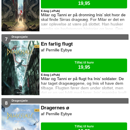
19,95
E-bog (.ePub)
Milar og Tanni er på dronning Inis’ slot hvor de
skal finde Sirras drageæg. For Milar er det en
sær oplevelse at være på slottet. Han husker
nemlig sin bedstemors historier og lege. Den
viden kan han måske bruge til at finde ægget.
Dragesjæle
Men der lurer mange farer bag slottets mure.
7
En farlig flugt
Pernille Eybye
Tilføj til kurv
19,95
E-bog (.ePub)
Milar og Tanni er på flugt fra Inis’ soldater. De
har taget drageæggene, og Inis vil have dem
tilbage. Flugten fører dem under slottet, men
det er en vej fyldt med farer. Inis’ magiske kraft
kan koste dem livet, og én må ofre alt.
Dragesjæle
8
Dragernes ø
Pernille Eybye
Tilføj til kurv