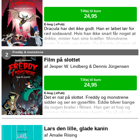
Tilføj til kurv
24,95
E-bog (.ePub)
Dracula har det ikke godt. Han er løbet tør for
rød sodavand. Hvis han ikke snart får noget at
drikke, mister han sine kræfter. Monstrene
beder Freddy om hjælp. Og Freddy vil gøre alt
hvad han kan for at hjælpe.
Freddy & monstrene
2
Film på slottet
Jesper W. Lindberg & Dennis Jürgensen
Tilføj til kurv
24,95
E-bog (.ePub)
Det er nat på slottet. Freddy og monstrene
sidder og ser en gyserfilm. Eddie bliver bange
da nogen brøler i filmen. Han gør et hop og
rammer Nitan med sin ulveklo. Og så går alt
galt.
Lars den lille, glade kanin
Amalie Riising