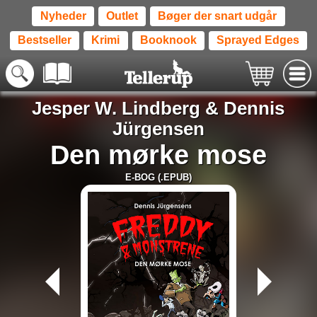
Nyheder
Outlet
Bøger der snart udgår
Bestseller
Krimi
Booknook
Sprayed Edges
Jesper W. Lindberg
&
Dennis
Jürgensen
Den mørke mose
E-BOG (.EPUB)