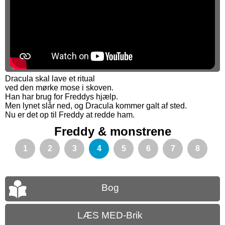
Dracula skal lave et ritual
ved den mørke mose i skoven.
Han har brug for Freddys hjælp.
Men lynet slår ned, og Dracula kommer galt af sted.
Nu er det op til Freddy at redde ham.
Freddy & monstrene
1
2
3
4
5
6
7
8
Bog
LÆS MED-Brik