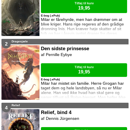
Tilføj til kurv
19,95
E-bog (.ePub)
Milar er fårehyrde, men han drømmer om at
blive kriger. Hans rige regeres af den grådige
dronning Inis. Hun kræver høje skatter af sit
folk og har i årevis jagtet drager for deres
sjæle. Da herre Grogan kommer til Milars
Dragesjæle
landsby for at hente årets skatter, ændrer
2
Milars liv sig.
Den sidste prinsesse
Pernille Eybye
Tilføj til kurv
19,95
E-bog (.ePub)
Milar har mistet sin familie. Herre Grogan har
taget dem og hele landsbyen, så nu er Milar
alene. Han ved ikke hvad han skal gøre og
søger tilflugt på Rolan-bjerget. Men heller ikke
der er han i sikkerhed. Dronningens mænd
Relief
leder efter den sorte drage som skjuler sig på
4
bjerget. Kan Milar beskytte den?
Relief, bind 4
Dennis Jürgensen