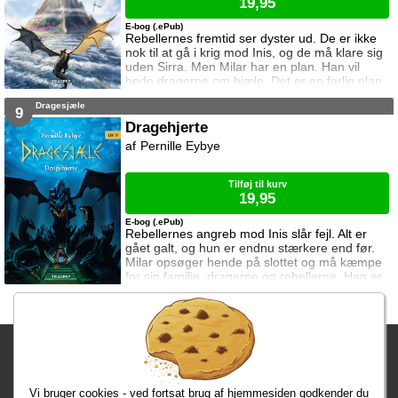
19,95
E-bog (.ePub)
Rebellernes fremtid ser dyster ud. De er ikke
nok til at gå i krig mod Inis, og de må klare sig
uden Sirra. Men Milar har en plan. Han vil
bede dragerne om hjælp. Det er en farlig plan,
for dragerne stoler ikke på mennesker.
Dragesjæle
9
Dragehjerte
Pernille Eybye
Tilføj til kurv
19,95
E-bog (.ePub)
Rebellernes angreb mod Inis slår fejl. Alt er
gået galt, og hun er endnu stærkere end før.
Milar opsøger hende på slottet og må kæmpe
for sin familie, dragerne og rebellerne. Han er
på egen hånd, men han vil ikke give op.
Fragtgebyret er DKK 59,95 • Fragtgebyret bortfalder ved køb over
DKK 299,00
Vi bruger cookies - ved fortsat brug af hjemmesiden godkender du
Bestiller du i dag, har du dine varer på tirsdag!