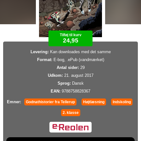
Tilføj til kurv
24,95
Levering:
Kan downloades med det samme
Format:
E-bog, .ePub (vandmærket)
Antal sider:
29
Udkom:
21. august 2017
Sprog:
Dansk
EAN:
9788758828367
Emner:
Godnathistorier fra Tellerup
Højtlæsning
Indskoling
2. klasse