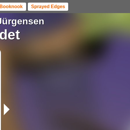
Booknook
Sprayed Edges
Jürgensen
det