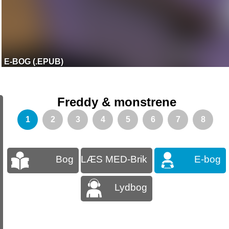
E-BOG (.EPUB)
Freddy & monstrene
1
2
3
4
5
6
7
8
Bog
LÆS MED-Brik
E-bog
Lydbog