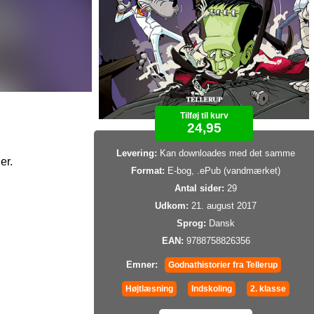
Tilføj til kurv
24,95
Levering:
Kan downloades med det samme
er.
Format:
E-bog, .ePub (vandmærket)
Antal sider:
29
Udkom:
21. august 2017
Sprog:
Dansk
EAN:
9788758826356
Emner:
Godnathistorier fra Tellerup
Højtlæsning
Indskoling
2. klasse