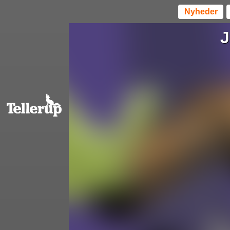
Nyheder
J