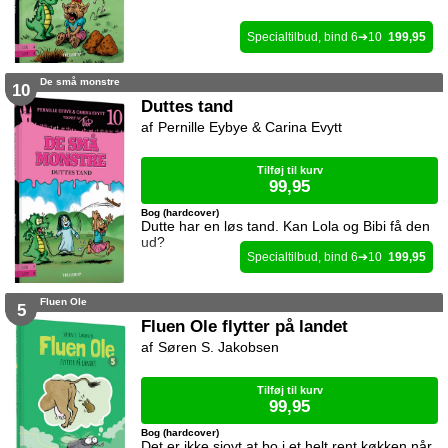
6
10
199,95
De små monstre
10
Duttes tand
Pernille Eybye & Carina Evytt
Tilføj til kurv
99,95
Bog (hardcover)
Dutte har en løs tand. Kan Lola og Bibi få den
ud?
6
10
199,95
Fluen Ole
5
Fluen Ole flytter på landet
Søren S. Jakobsen
Tilføj til kurv
99,95
Bog (hardcover)
Det er ikke sjovt at bo i et helt rent køkken når