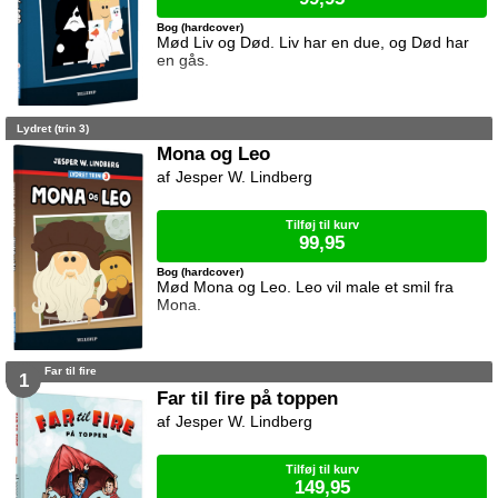
Bog (hardcover)
Mød Liv og Død. Liv har en due, og Død har
en gås.
Lydret (trin 3)
Mona og Leo
Jesper W. Lindberg
Tilføj til kurv
99,95
Bog (hardcover)
Mød Mona og Leo. Leo vil male et smil fra
Mona.
Far til fire
1
Far til fire på toppen
Jesper W. Lindberg
Tilføj til kurv
149,95