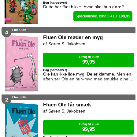
Bog (hardcover)
Dutte har fået hikke. Hvad skal hun gøre?
6
10
199,95
Fluen Ole
4
Fluen Ole møder en myg
Søren S. Jakobsen
Tilføj til kurv
99,95
Bog (hardcover)
Ole kan ikke lide myg. De er klamme. Men en
aften ser Ole en hun-myg med smukke øjne ...
Fluen Ole
2
Fluen Ole får smæk
Søren S. Jakobsen
Tilføj til kurv
99,95