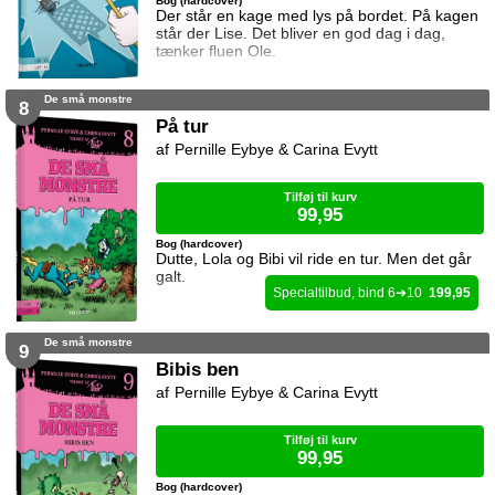
Bog (hardcover)
Der står en kage med lys på bordet. På kagen
står der Lise. Det bliver en god dag i dag,
tænker fluen Ole.
De små monstre
8
På tur
Pernille Eybye & Carina Evytt
Tilføj til kurv
99,95
Bog (hardcover)
Dutte, Lola og Bibi vil ride en tur. Men det går
galt.
6
10
199,95
De små monstre
9
Bibis ben
Pernille Eybye & Carina Evytt
Tilføj til kurv
99,95
Bog (hardcover)