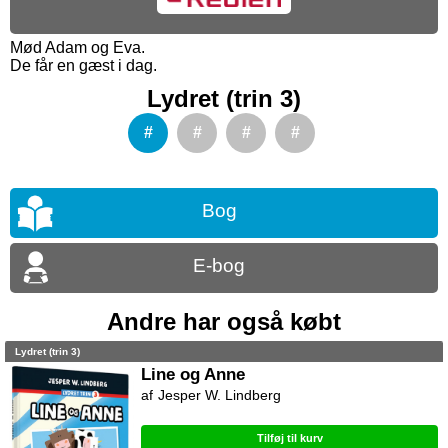
Mød Adam og Eva.
De får en gæst i dag.
Lydret (trin 3)
#
#
#
#
Bog
E-bog
Andre har også købt
Lydret (trin 3)
Line og Anne
Jesper W. Lindberg
Tilføj til kurv