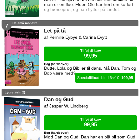
man er en flue. Fluen Ole har hørt om ko-lort
og hønseprut, og han flytter på landet.
De små monstre
7
Let på tå
Pernille Eybye & Carina Evytt
Tilføj til kurv
99,95
Bog (hardcover)
Dutte, Lola og Bibi er til dans. Må Dan, Tom og
Bob være med?
6
10
199,95
Lydret (trin 2)
Dan og Gud
Jesper W. Lindberg
Tilføj til kurv
99,95
Bog (hardcover)
Mød Dan og Gud. Dan har en blå bil som Gud