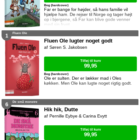
Bog (hardcover)
Far er bange for højder, så hans familie vil
hjælpe ham. De rejser til Norge og tager højt
op i bjergene, så Far kan blive gode venner
med sin frygt.
Fluen Ole
1
Fluen Ole lugter noget godt
Søren S. Jakobsen
Tilføj til kurv
99,95
Bog (hardcover)
Ole er sulten. Der er lækker mad i Oles
køkken. Men Ole kan lugte noget rigtig godt.
De små monstre
6
Hik hik, Dutte
Pernille Eybye & Carina Evytt
Tilføj til kurv
99,95