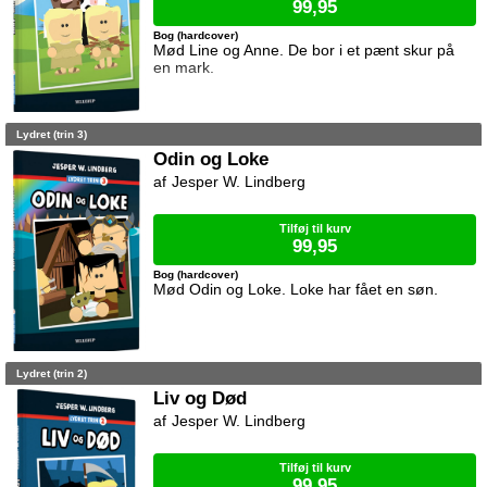
99,95
Bog (hardcover)
Mød Line og Anne. De bor i et pænt skur på
en mark.
Lydret (trin 3)
Odin og Loke
Jesper W. Lindberg
Tilføj til kurv
99,95
Bog (hardcover)
Mød Odin og Loke. Loke har fået en søn.
Lydret (trin 2)
Liv og Død
Jesper W. Lindberg
Tilføj til kurv
99,95