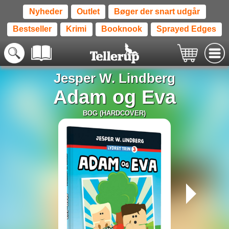
Nyheder
Outlet
Bøger der snart udgår
Bestseller
Krimi
Booknook
Sprayed Edges
Jesper W. Lindberg
Adam og Eva
BOG (HARDCOVER)