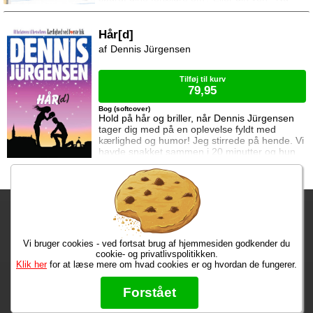
kan du få svaret i denne bog. For her er: De
10 klogeste dyr i verden.
Hår[d]
Dennis Jürgensen
Tilføj til kurv
79,95
Bog (softcover)
Hold på hår og briller, når Dennis Jürgensen
tager dig med på en oplevelse fyldt med
kærlighed og humor! Jeg stirrede på hende. Vi
havde snakket sammen i 20 minutter og hun
var allerede i fuld gang med at bage på mig.
Hvad foregik der? Jeg var komplet
desorienteret, og begyndte at få paranoide
tanker om at hele festen måske var et
Fragtgebyret er DKK 59,95 • Fragtgebyret bortfalder ved køb over
kæmpestort skjult kamera med Sally i spidsen
og mig i hovedrollen: »Mine damer og herrer!
DKK 299,00
Førstepr
Vi bruger cookies - ved fortsat brug af hjemmesiden godkender du
Bestiller du inden kl. 13:00 har du dine varer i morgen!
cookie- og privatlivspolitikken.
Klik her
for at læse mere om hvad cookies er og hvordan de fungerer.
Max 50 kr.
Bøger til en 🐕
★★★★★
Forstået
Læs hvad vores kunder siger om os på Trustpilot