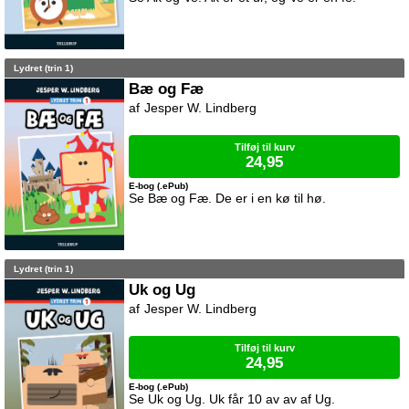
Lydret (trin 1)
Bæ og Fæ
Jesper W. Lindberg
Tilføj til kurv
24,95
E-bog (.ePub)
Se Bæ og Fæ. De er i en kø til hø.
Lydret (trin 1)
Uk og Ug
Jesper W. Lindberg
Tilføj til kurv
24,95
E-bog (.ePub)
Se Uk og Ug. Uk får 10 av av af Ug.