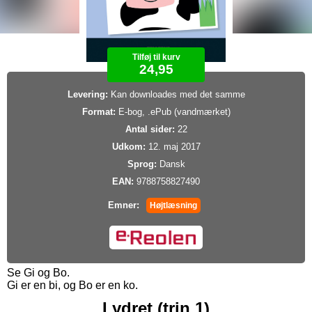
Tilføj til kurv
24,95
Levering:
Kan downloades med det samme
Format:
E-bog, .ePub (vandmærket)
Antal sider:
22
Udkom:
12. maj 2017
Sprog:
Dansk
EAN:
9788758827490
Emner:
Højtlæsning
Se Gi og Bo.
Gi er en bi, og Bo er en ko.
Lydret (trin 1)