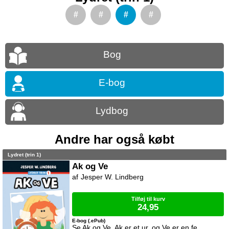
#
#
#
#
Bog
E-bog
Lydbog
Andre har også købt
Lydret (trin 1)
Ak og Ve
Jesper W. Lindberg
Tilføj til kurv
24,95
E-bog (.ePub)
Se Ak og Ve. Ak er et ur, og Ve er en fe.