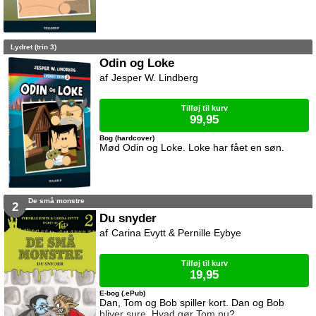
Lydret (trin 3)
Odin og Loke
Jesper W. Lindberg
Tilføj til kurv
99,95
Bog (hardcover)
Mød Odin og Loke. Loke har fået en søn.
De små monstre
2
Du snyder
Carina Evytt & Pernille Eybye
Tilføj til kurv
19,95
E-bog (.ePub)
Dan, Tom og Bob spiller kort. Dan og Bob
bliver sure. Hvad gør Tom nu?