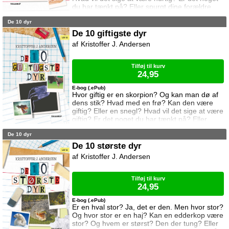
du har tænkt på? Eller spurgt dine forældre
om? Eller din ven? Nu kan du få svaret i
De 10 dyr
denne bog. For her er: De 10 hurtigste dyr i
verden.
De 10 giftigste dyr
Kristoffer J. Andersen
Tilføj til kurv
24,95
E-bog (.ePub)
Hvor giftig er en skorpion? Og kan man dø af
dens stik? Hvad med en frø? Kan den være
giftig? Eller en snegl? Hvad vil det sige at være
giftig? Er det noget du har tænkt på? Eller
spurgt dine forældre om? Eller din ven? Nu
De 10 dyr
kan du få svaret i denne bog. For her er: De
10 giftigste dyr i verden.
De 10 største dyr
Kristoffer J. Andersen
Tilføj til kurv
24,95
E-bog (.ePub)
Er en hval stor? Ja, det er den. Men hvor stor?
Og hvor stor er en haj? Kan en edderkop være
stor? Og hvem er størst? Den der tung? Eller