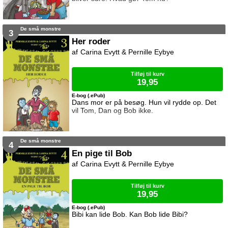
De små monstre
3
Her roder
Carina Evytt & Pernille Eybye
Tilføj til kurv
19,95
E-bog (.ePub)
Dans mor er på besøg. Hun vil rydde op. Det
vil Tom, Dan og Bob ikke.
De små monstre
4
En pige til Bob
Carina Evytt & Pernille Eybye
Tilføj til kurv
19,95
E-bog (.ePub)
Bibi kan lide Bob. Kan Bob lide Bibi?