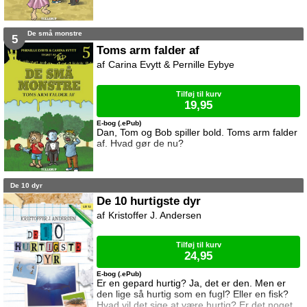
De små monstre
5
Toms arm falder af
Carina Evytt & Pernille Eybye
Tilføj til kurv
19,95
E-bog (.ePub)
Dan, Tom og Bob spiller bold. Toms arm falder
af. Hvad gør de nu?
De 10 dyr
De 10 hurtigste dyr
Kristoffer J. Andersen
Tilføj til kurv
24,95
E-bog (.ePub)
Er en gepard hurtig? Ja, det er den. Men er
den lige så hurtig som en fugl? Eller en fisk?
Hvad vil det sige at være hurtig? Er det noget