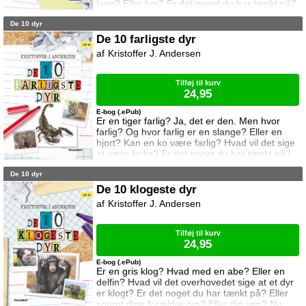
lang? Eller høj? Er det noget du har tænkt på?
Eller spurgt dine forældre om? Eller din ven?
De 10 dyr
Nu kan du få svaret i denne bog. For her er:
De 10 farligste dyr i verden.
De 10 farligste dyr
Kristoffer J. Andersen
Tilføj til kurv
24,95
E-bog (.ePub)
Er en tiger farlig? Ja, det er den. Men hvor
farlig? Og hvor farlig er en slange? Eller en
hjort? Kan en ko være farlig? Hvad vil det sige
at være farlig? Er det noget du har tænkt på?
Eller spurgt dine forældre om? Eller din ven?
De 10 dyr
Nu kan du få svaret i denne bog. For her er:
De 10 farligste dyr i verden.
De 10 klogeste dyr
Kristoffer J. Andersen
Tilføj til kurv
24,95
E-bog (.ePub)
Er en gris klog? Hvad med en abe? Eller en
delfin? Hvad vil det overhovedet sige at et dyr
er klogt? Er det noget du har tænkt på? Eller
spurgt dine forældre om? Eller din ven? Nu