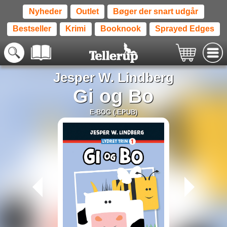
Nyheder
Outlet
Bøger der snart udgår
Bestseller
Krimi
Booknook
Sprayed Edges
Jesper W. Lindberg
Gi og Bo
E-BOG (.EPUB)