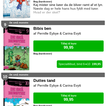
Bog (hardcover)
Kaj mister sine køer da de bliver ramt af et lyn.
Næste dag er hele hans hus fyldt med køer.
Hvad er der sket?
De små monstre
9
Bibis ben
Pernille Eybye & Carina Evytt
Tilføj til kurv
99,95
Bog (hardcover)
6
10
199,95
De små monstre
10
Duttes tand
Pernille Eybye & Carina Evytt
Tilføj til kurv
99,95
Bog (hardcover)