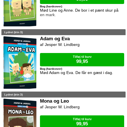
Bog (hardcover)
Mød Line og Anne. De bor i et pænt skur på
en mark.
Lydret (trin 3)
Adam og Eva
Jesper W. Lindberg
Tilføj til kurv
99,95
Bog (hardcover)
Mød Adam og Eva. De får en gæst i dag.
Lydret (trin 3)
Mona og Leo
Jesper W. Lindberg
Tilføj til kurv
99,95