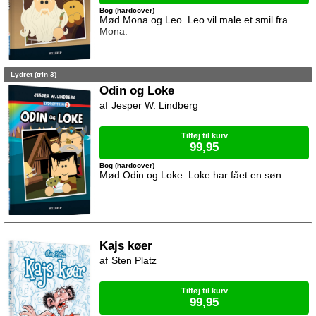
Bog (hardcover)
Mød Mona og Leo. Leo vil male et smil fra
Mona.
Lydret (trin 3)
Odin og Loke
Jesper W. Lindberg
Tilføj til kurv
99,95
Bog (hardcover)
Mød Odin og Loke. Loke har fået en søn.
Kajs køer
Sten Platz
Tilføj til kurv
99,95