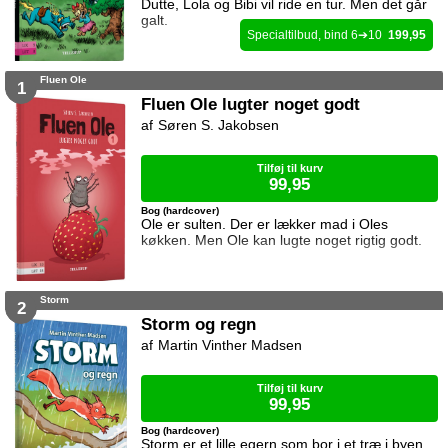
Dutte, Lola og Bibi vil ride en tur. Men det går
galt.
6
10
199,95
Fluen Ole
1
Fluen Ole lugter noget godt
Søren S. Jakobsen
Tilføj til kurv
99,95
Bog (hardcover)
Ole er sulten. Der er lækker mad i Oles
køkken. Men Ole kan lugte noget rigtig godt.
Storm
2
Storm og regn
Martin Vinther Madsen
Tilføj til kurv
99,95
Bog (hardcover)
Storm er et lille egern som bor i et træ i byen.