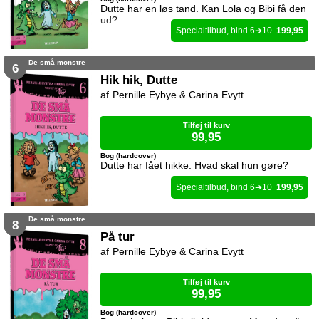
Dutte har en løs tand. Kan Lola og Bibi få den
ud?
6
10
199,95
De små monstre
6
Hik hik, Dutte
Pernille Eybye & Carina Evytt
Tilføj til kurv
99,95
Bog (hardcover)
Dutte har fået hikke. Hvad skal hun gøre?
6
10
199,95
De små monstre
8
På tur
Pernille Eybye & Carina Evytt
Tilføj til kurv
99,95
Bog (hardcover)