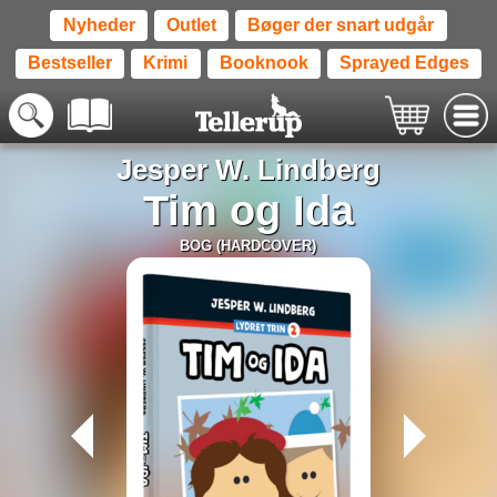
Nyheder
Outlet
Bøger der snart udgår
Bestseller
Krimi
Booknook
Sprayed Edges
Jesper W. Lindberg
Tim og Ida
BOG (HARDCOVER)