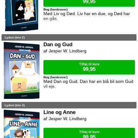
99,95
Bog (hardcover)
Mød Liv og Død. Liv har en due, og Død har
en gås.
Lydret (trin 2)
Dan og Gud
Jesper W. Lindberg
Tilføj til kurv
99,95
Bog (hardcover)
Mød Dan og Gud. Dan har en blå bil som Gud
vil eje.
Lydret (trin 3)
Line og Anne
Jesper W. Lindberg
Tilføj til kurv
99,95