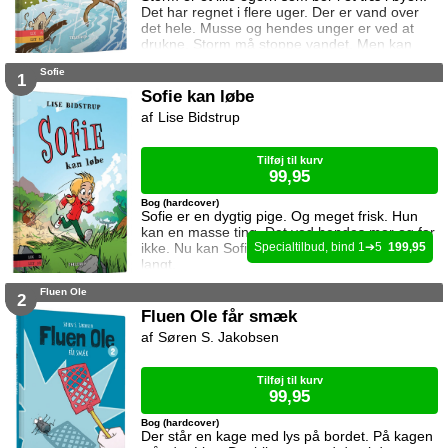
Det har regnet i flere uger. Der er vand over
det hele. Musse og hendes unger er ved at
drukne. Storm må stoppe vandet. Men kan
han det?
Sofie
1
Sofie kan løbe
Lise Bidstrup
Tilføj til kurv
99,95
Bog (hardcover)
Sofie er en dygtig pige. Og meget frisk. Hun
kan en masse ting. Det ved hendes mor og far
ikke. Nu kan Sofie løbe. Hun kan løbe meget
1
5
199,95
langt.
Fluen Ole
2
Fluen Ole får smæk
Søren S. Jakobsen
Tilføj til kurv
99,95
Bog (hardcover)
Der står en kage med lys på bordet. På kagen