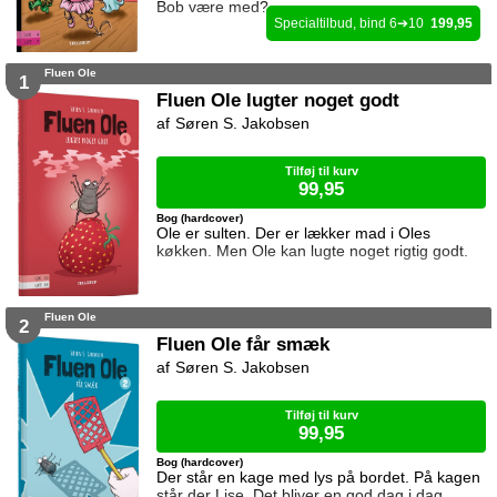
Bob være med?
6
10
199,95
Fluen Ole
1
Fluen Ole lugter noget godt
Søren S. Jakobsen
Tilføj til kurv
99,95
Bog (hardcover)
Ole er sulten. Der er lækker mad i Oles
køkken. Men Ole kan lugte noget rigtig godt.
Fluen Ole
2
Fluen Ole får smæk
Søren S. Jakobsen
Tilføj til kurv
99,95
Bog (hardcover)
Der står en kage med lys på bordet. På kagen
står der Lise. Det bliver en god dag i dag,