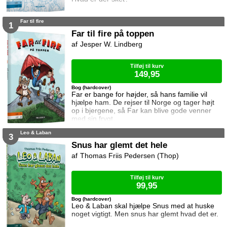
Far til fire
1
Far til fire på toppen
Jesper W. Lindberg
Tilføj til kurv
149,95
Bog (hardcover)
Far er bange for højder, så hans familie vil
hjælpe ham. De rejser til Norge og tager højt
op i bjergene, så Far kan blive gode venner
med sin frygt.
Leo & Laban
3
Snus har glemt det hele
Thomas Friis Pedersen (Thop)
Tilføj til kurv
99,95
Bog (hardcover)
Leo & Laban skal hjælpe Snus med at huske
noget vigtigt. Men snus har glemt hvad det er.