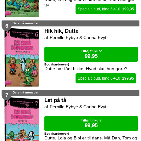
galt.
6
10
199,95
De små monstre
6
Hik hik, Dutte
Pernille Eybye & Carina Evytt
Tilføj til kurv
99,95
Bog (hardcover)
Dutte har fået hikke. Hvad skal hun gøre?
6
10
199,95
De små monstre
7
Let på tå
Pernille Eybye & Carina Evytt
Tilføj til kurv
99,95
Bog (hardcover)
Dutte, Lola og Bibi er til dans. Må Dan, Tom og