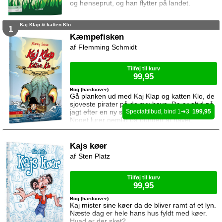
og hønseprut, og han flytter på landet.
Kaj Klap & katten Klo
1
Kæmpefisken
Flemming Schmidt
Tilføj til kurv
99,95
Bog (hardcover)
Gå planken ud med Kaj Klap og katten Klo, de
sjoveste pirater på de syv have. De er altid på
jagt efter en ny skat, men det kan være farligt.
1
3
199,95
Noget lurer nemlig på bunden af havet.
Kajs køer
Sten Platz
Tilføj til kurv
99,95
Bog (hardcover)
Kaj mister sine køer da de bliver ramt af et lyn.
Næste dag er hele hans hus fyldt med køer.
Hvad er der sket?