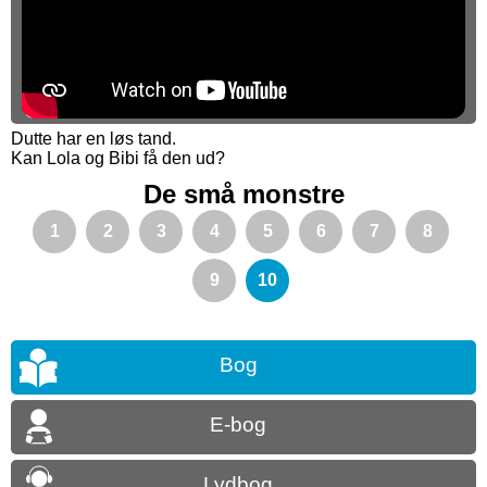
Dutte har en løs tand.
Kan Lola og Bibi få den ud?
De små monstre
1
2
3
4
5
6
7
8
9
10
Bog
E-bog
Lydbog