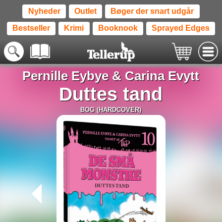
Nyheder
Outlet
Bøger der snart udgår
Bestseller
Krimi
Booknook
Sprayed Edges
Pernille Eybye
&
Carina Evytt
Duttes tand
BOG (HARDCOVER)