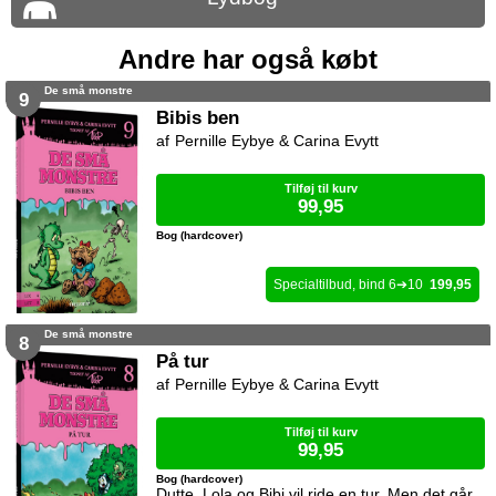
Andre har også købt
De små monstre
9
Bibis ben
Pernille Eybye & Carina Evytt
Tilføj til kurv
99,95
Bog (hardcover)
6
10
199,95
De små monstre
8
På tur
Pernille Eybye & Carina Evytt
Tilføj til kurv
99,95
Bog (hardcover)
Dutte, Lola og Bibi vil ride en tur. Men det går