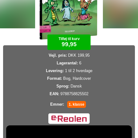
Tilføj til kurv
99,95
Vejl. pris:
DKK 199,95
Lagerantal:
6
Levering:
1 til 2 hverdage
Format:
Bog, Hardcover
Sprog:
Dansk
EAN:
9788758825502
Emner:
1. klasse