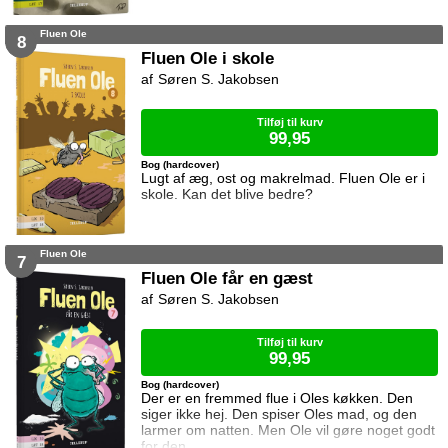
Fluen Ole
8
Fluen Ole i skole
Søren S. Jakobsen
Tilføj til kurv
99,95
Bog (hardcover)
Lugt af æg, ost og makrelmad. Fluen Ole er i
skole. Kan det blive bedre?
Fluen Ole
7
Fluen Ole får en gæst
Søren S. Jakobsen
Tilføj til kurv
99,95
Bog (hardcover)
Der er en fremmed flue i Oles køkken. Den
siger ikke hej. Den spiser Oles mad, og den
larmer om natten. Men Ole vil gøre noget godt
for den.