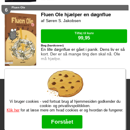
Fluen Ole
6
Fluen Ole hjælper en døgnflue
Søren S. Jakobsen
Tilføj til kurv
99,95
Bog (hardcover)
En lille døgnflue er gået i panik. Dens liv er så
kort. Der er så mange ting den skal nå. Ole
må hjælpe.
Fragtgebyret er DKK 59,95 • Fragtgebyret bortfalder ved køb over
DKK 299,00
Vi bruger cookies - ved fortsat brug af hjemmesiden godkender du
Bestiller du inden kl. 13:00 har du dine varer på mandag!
cookie- og privatlivspolitikken.
Klik her
for at læse mere om hvad cookies er og hvordan de fungerer.
Max 50 kr.
Bøger til en 🐕
★★★★★
Forstået
Læs hvad vores kunder siger om os på Trustpilot