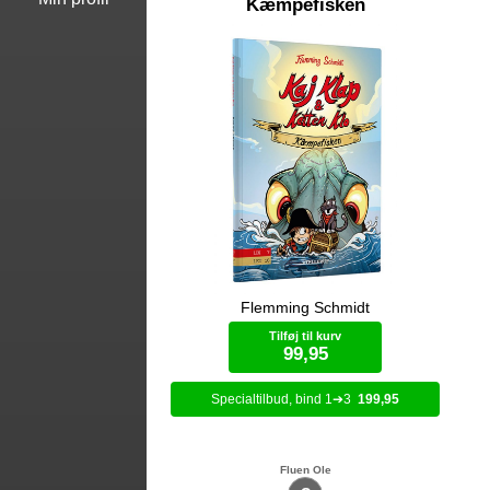
Kæmpefisken
Flemming Schmidt
Gå planken ud med Kaj Klap og
Kaj
katten Klo, de sjoveste pirater på de
af 
Tilføj til kurv
syv have. De er altid på jagt efter en
fyl
99,95
ny skat, men det kan være farligt.
Noget lurer nemlig på bunden af
havet.
1
3
199,95
Bog (hardcover)
Fluen Ole