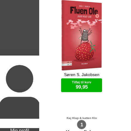
Søren S. Jakobsen
Ole er sulten. Der er lækker mad i
Der
Oles køkken. Men Ole kan lugte
På 
Tilføj til kurv
noget rigtig godt.
god
99,95
Bog (hardcover)
Kaj Klap & katten Klo
1
Min profil