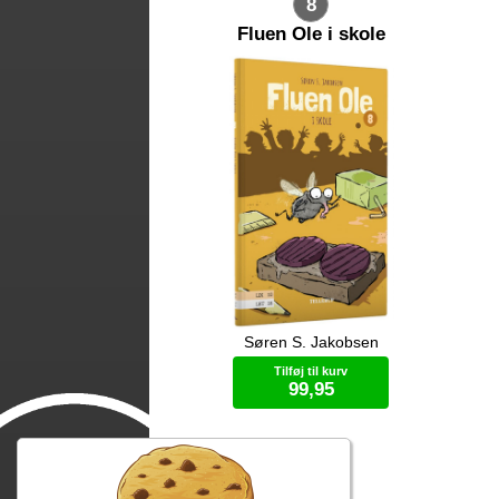
8
Fluen Ole i skole
Søren S. Jakobsen
Lugt af æg, ost og makrelmad. Fluen
Der
Ole er i skole. Kan det blive bedre?
køk
Tilføj til kurv
sp
99,95
nat
for
Bog (hardcover)