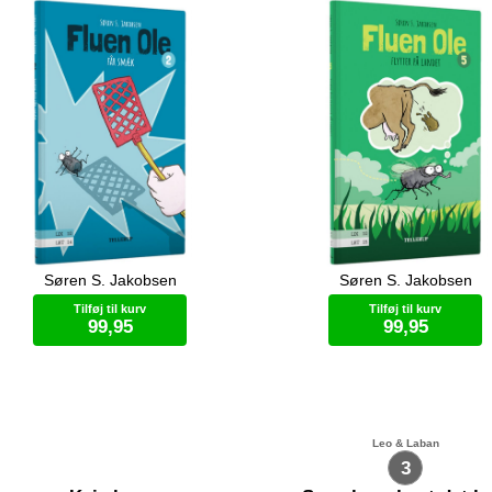
Søren S. Jakobsen
Søren S. Jakobsen
 står en kage med lys på bordet.
Det er ikke sjovt at bo i et helt 
kagen står der Lise. Det bliver en
køkken når man er en flue. Flu
Tilføj til kurv
Tilføj til kurv
 dag i dag, tænker fluen Ole.
har hørt om ko-lort og hønsepr
99,95
99,95
han flytter på landet.
Bog (hardcover)
Bog (hardcover)
Leo & Laban
3