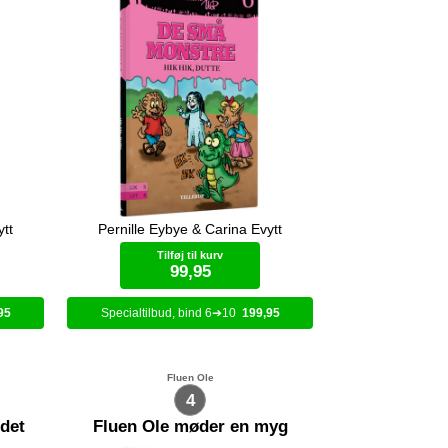
ytt
Pernille Eybye & Carina Evytt
Må
Dutte har fået hikke. Hvad skal hun
gøre?
Tilføj til kurv
99,95
95
6
10
199,95
Bog (hardcover)
Fluen Ole
4
ndet
Fluen Ole møder en myg