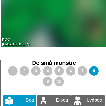
BOG
(HARDCOVER)
De små monstre
1
2
3
4
5
6
7
8
9
10
Bog
E-bog
Lydbog