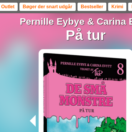
Outlet
Bøger der snart udgår
Bestseller
Krimi
Pernille Eybye
&
Carina 
På tur