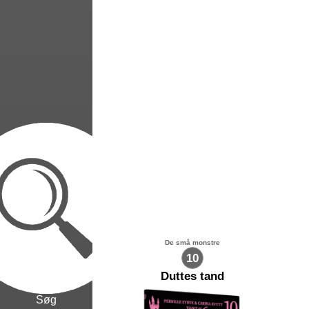
De små monstre
10
Duttes tand
Søg