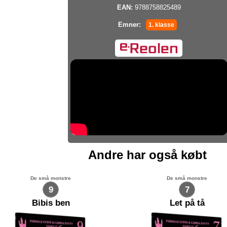
EAN:
9788758825489
Emner:
1. klasse
Andre har også købt
De små monstre
De små monstre
9
7
Bibis ben
Let på tå