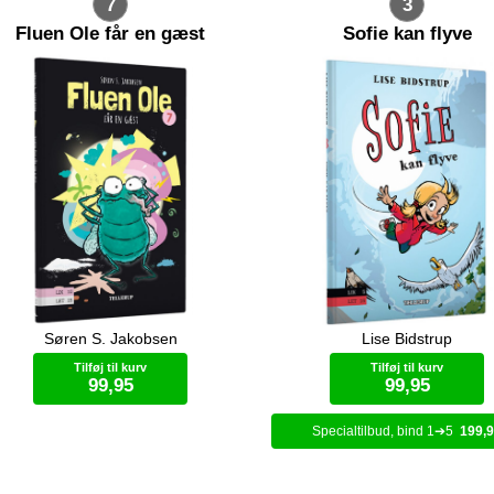
7
3
Fluen Ole får en gæst
Sofie kan flyve
Søren S. Jakobsen
Lise Bidstrup
 er en fremmed flue i Oles
Sofie er en dygtig pige. Og me
ken. Den siger ikke hej. Den
frisk. Hun kan en masse ting. D
Tilføj til kurv
Tilføj til kurv
iser Oles mad, og den larmer om
hendes mor og far ikke. Nu kan
99,95
99,95
ten. Men Ole vil gøre noget godt
flyve. Hun kan flyve meget lang
 den.
1
5
199,
Bog (hardcover)
Bog (hardcover)