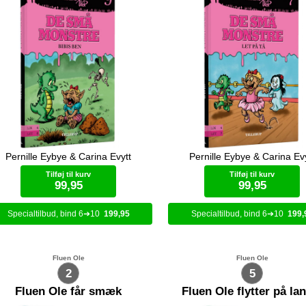
Pernille Eybye & Carina Evytt
Pernille Eybye & Carina Ev
Dutte, Lola og Bibi er til dans. 
Dan, Tom og Bob være med?
Tilføj til kurv
Tilføj til kurv
99,95
99,95
6
10
199,95
6
10
199,
Bog (hardcover)
Bog (hardcover)
Fluen Ole
Fluen Ole
2
5
Fluen Ole får smæk
Fluen Ole flytter på la