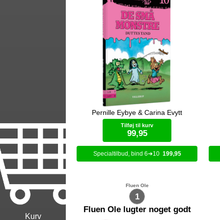
Pernille Eybye & Carina Evytt
Dutte har en løs tand. Kan Lola og
Bibi få den ud?
Tilføj til kurv
99,95
6
10
199,95
Bog (hardcover)
Fluen Ole
1
Fluen Ole lugter noget godt
Kurv