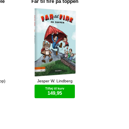
le
Far til fire på toppen
op)
Jesper W. Lindberg
 med at
Far er bange for højder, så hans
har
familie vil hjælpe ham. De rejser til
Tilføj til kurv
Norge og tager højt op i bjergene, så
149,95
Far kan blive gode venner med sin
frygt.
Bog (hardcover)