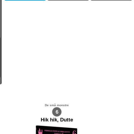
De små monstre
6
Hik hik, Dutte