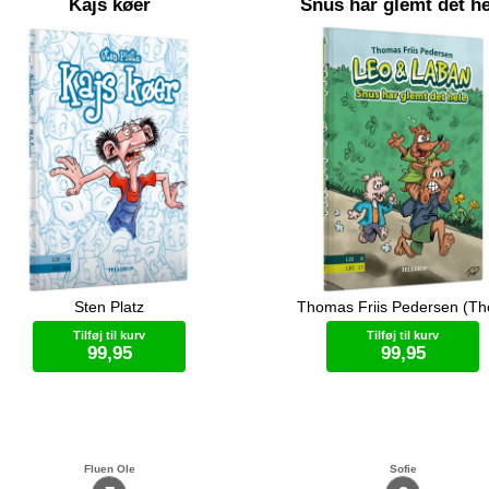
Kajs køer
Snus har glemt det he
Sten Platz
Thomas Friis Pedersen (Th
 mister sine køer da de bliver ramt
Leo & Laban skal hjælpe Snus
et lyn. Næste dag er hele hans hus
huske noget vigtigt. Men snus 
Tilføj til kurv
Tilføj til kurv
dt med køer. Hvad er der sket?
glemt hvad det er.
99,95
99,95
Bog (hardcover)
Bog (hardcover)
Fluen Ole
Sofie