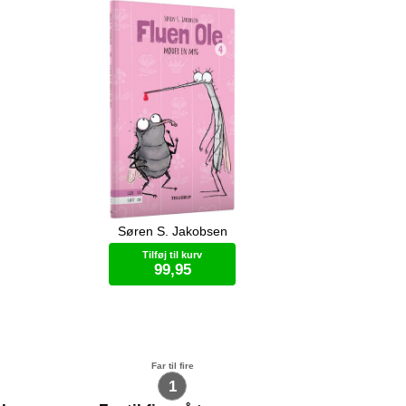
Søren S. Jakobsen
rent
Ole kan ikke lide myg. De er klamme.
en Ole
Men en aften ser Ole en hun-myg
Tilføj til kurv
ut, og
med smukke øjne ...
99,95
Bog (hardcover)
Far til fire
1