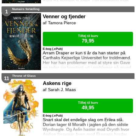
travlt fra morgen til aften. Det forhindrer ham
dog ikke i at komme i vanskeligheder, og
Numairs fortælling
denne gang er det blandt andet ildslanger og
1
gladiatorer der skaber dem. Dette er historien
Venner og fjender
om Arram Draper, senere kendt som Numair
Tamora Pierce
Salmalin, og hvordan han blev en af de største
troldmænd i verden
Tilføj til kurv
79,95
E-bog (.ePub)
Arram Draper er kun ti år da han starter på
Carthaks Kejserlige Universitet for troldmænd.
Her har han problemer med at styre sin Gave
og roder sig konstant ud i problemer på grund
af sin nysgerrige natur. Hans store evner og
Throne of Glass
manglende sociale færdigheder gør det svært
11
for ham at finde venner, men efter et uheld
Askens rige
med magi i sin klasse møder han Varissa og
Sarah J. Maas
Ozorne. Det bliver starten på et fantastisk
eventyr. Dette er historien om
Tilføj til kurv
49,95
E-bog (.ePub)
Snart skal det endelige slag om Erilea stå.
Dorian tager til Morath i jagten på den sidste
Wyrdnøgle. Og Aelin haster mod Orynth hvor
Aedion forsvarer byen mod Erawans horder.