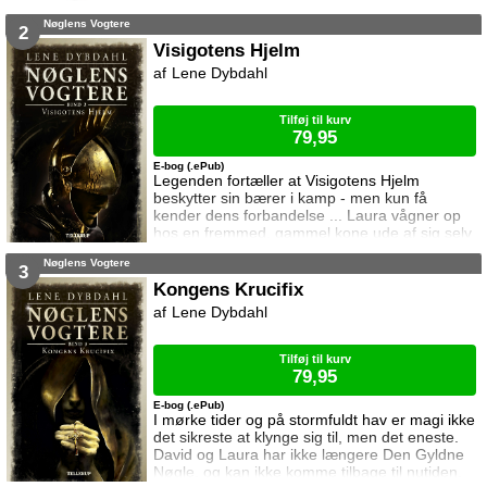
Heldigvis er han ikke alene. Men kan deres
Nøglens Vogtere
forbundsfæller overhovedet gøre en forskel
2
mod Erawans rædsler?
Visigotens Hjelm
Lene Dybdahl
Tilføj til kurv
79,95
E-bog (.ePub)
Legenden fortæller at Visigotens Hjelm
beskytter sin bærer i kamp - men kun få
kender dens forbandelse ... Laura vågner op
hos en fremmed, gammel kone ude af sig selv
af fortvivlelse. Men hvordan er hun havnet der
Nøglens Vogtere
og hvor er David, som blev såret under en
3
tyrefægtning? Laura ved at hun må finde
Kongens Krucifix
Visigotens Hjelm, hvis hun skal befri
Lene Dybdahl
forældrene fra sultanens fangenskab. Og i
jagten på Visigotens Hjelm møder hun den
smukke prins Ahmed,
Tilføj til kurv
79,95
E-bog (.ePub)
I mørke tider og på stormfuldt hav er magi ikke
det sikreste at klynge sig til, men det eneste.
David og Laura har ikke længere Den Gyldne
Nøgle, og kan ikke komme tilbage til nutiden.