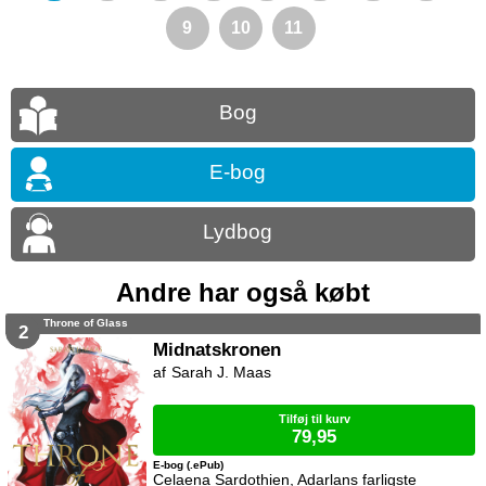
9
10
11
Bog
E-bog
Lydbog
Andre har også købt
Throne of Glass
2
Midnatskronen
Sarah J. Maas
Tilføj til kurv
79,95
E-bog (.ePub)
Celaena Sardothien, Adarlans farligste