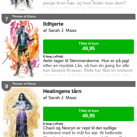
penge til en hær, og hvor finder man dem?
Chaol har ikke opgivet håbet om at redde
Dorian. Det bliver dog konstant sværere at
Throne of Glass
forsvare hvad der virker mere og mere som en
7
ønskedrøm, for prinsen lader til at have
Ildhjerte
opgivet kampen. Manon plages af
Sarah J. Maas
samvittighedskvaler og presses fra alle sider.
På den ene står Overheksen og hertug
Perringto
Tilføj til kurv
49,95
E-bog (.ePub)
Aelin tager til Stenmarskerne. Hun er på jagt
efter en mystisk Lås, så hun én gang for alle
kan besejre Erawan. Elide har fået en tvivlsom
allieret som vil hjælpe med at finde Aelin. Men
for hvilken pris? Manon vågner i lænker og
Throne of Glass
aner ikke hvor hun befinder sig. Samtidig kan
8
Dorian ikke glemme heksen der hjalp ham i
Healingens tårn
Rifthold.
Sarah J. Maas
Tilføj til kurv
49,95
E-bog (.ePub)
Chaol og Nesryn er rejst til det sydlige
kontinent med to mål for øje: At helbrede