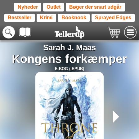
Nyheder
Outlet
Bøger der snart udgår
Bestseller
Krimi
Booknook
Sprayed Edges
Sarah J. Maas
Kongens forkæmper
E-BOG (.EPUB)