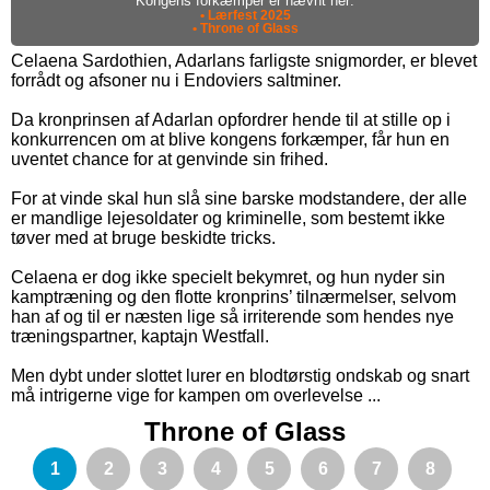
Kongens forkæmper er nævnt her:
• Lærfest 2025
• Throne of Glass
Celaena Sardothien, Adarlans farligste snigmorder, er blevet
forrådt og afsoner nu i Endoviers saltminer.
Da kronprinsen af Adarlan opfordrer hende til at stille op i
konkurrencen om at blive kongens forkæmper, får hun en
uventet chance for at genvinde sin frihed.
For at vinde skal hun slå sine barske modstandere, der alle
er mandlige lejesoldater og kriminelle, som bestemt ikke
tøver med at bruge beskidte tricks.
Celaena er dog ikke specielt bekymret, og hun nyder sin
kamptræning og den flotte kronprins’ tilnærmelser, selvom
han af og til er næsten lige så irriterende som hendes nye
træningspartner, kaptajn Westfall.
Men dybt under slottet lurer en blodtørstig ondskab og snart
må intrigerne vige for kampen om overlevelse ...
Throne of Glass
1
2
3
4
5
6
7
8