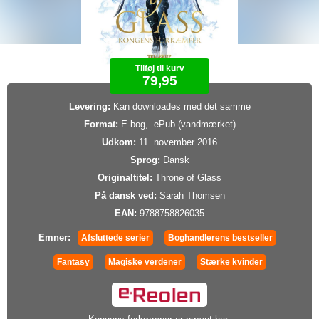
Tilføj til kurv
79,95
Levering:
Kan downloades med det samme
Format:
E-bog, .ePub (vandmærket)
Udkom:
11. november 2016
Sprog:
Dansk
Originaltitel:
Throne of Glass
På dansk ved:
Sarah Thomsen
EAN:
9788758826035
Emner:
Afsluttede serier
Boghandlerens bestseller
Fantasy
Magiske verdener
Stærke kvinder