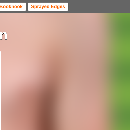
Booknook
Sprayed Edges
en