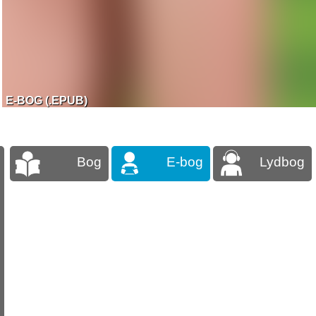
E-BOG (.EPUB)
Bog
E-bog
Lydbog