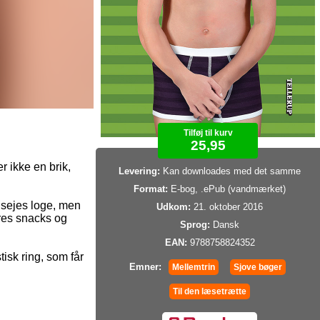
Tilføj til kurv
25,95
 ikke en brik,
Levering:
Kan downloades med det samme
Format:
E-bog, .ePub (vandmærket)
 sejes loge, men
Udkom:
21. oktober 2016
deres snacks og
Sprog:
Dansk
EAN:
9788758824352
isk ring, som får
Emner:
Mellemtrin
Sjove bøger
Til den læsetrætte