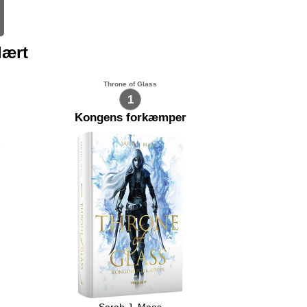
lært
Throne of Glass
1
Kongens forkæmper
Sarah J. Maas