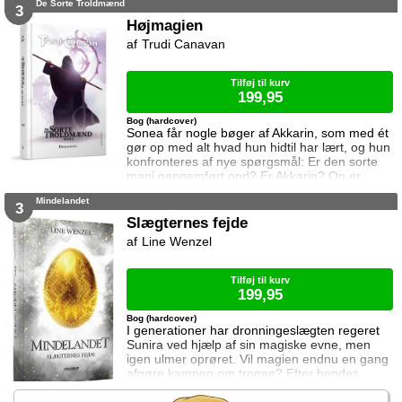
De Sorte Troldmænd
sværere at forsvare gerningerne over for
3
vennerne, der intet kender til hendes private
Højmagien
oprør. Den for længst hedengangne dronning,
Trudi Canavan
Elena, sætter samtidig Celaena på en svær
opgave, og Celaena må søge hjælp for at løse
Tilføj til kurv
199,95
Bog (hardcover)
Sonea får nogle bøger af Akkarin, som med ét
gør op med alt hvad hun hidtil har lært, og hun
konfronteres af nye spørgsmål: Er den sorte
magi gennemført ond? Er Akkarin? Og er
troldmandsakademiet i virkeligheden så sikkert
Mindelandet
som alle tror? Sonea står pludselig over for
3
mange nye og svære valg - valg der kan
Slægternes fejde
afgøre hendes fremtid inden for
Line Wenzel
troldmandslavet for altid ...
Tilføj til kurv
199,95
Bog (hardcover)
I generationer har dronningeslægten regeret
Sunira ved hjælp af sin magiske evne, men
igen ulmer oprøret. Vil magien endnu en gang
afgøre kampen om tronen? Efter hendes
landsby er brændt ned, står syttenårige Iden