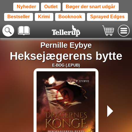
Nyheder
Outlet
Bøger der snart udgår
Bestseller
Krimi
Booknook
Sprayed Edges
Pernille Eybye
Heksejægerens bytte
E-BOG (.EPUB)