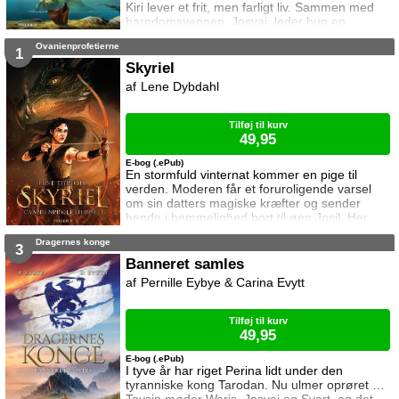
Kiri lever et frit, men farligt liv. Sammen med
barndomsvennen, Josvai, leder hun en
røverbande, og er kendt og eftersøgt som
Ovanienprofetierne
landets bedste klatretyv. Kiris rygte når vidt
1
omkring, og en dag bliver hun kontaktet af den
Skyriel
mystiske gøgler, Waris, som ønsker at hverve
Lene Dybdahl
hende til en usædvanlig opgave. Hun skal
stjæle et sværd fra en fæstni
Tilføj til kurv
49,95
E-bog (.ePub)
En stormfuld vinternat kommer en pige til
verden. Moderen får et foruroligende varsel
om sin datters magiske kræfter og sender
hende i hemmelighed bort til øen Josil. Her
vokser Skyriel op hos magikeren Alainon, men
Dragernes konge
hun er ikke som nogen anden pige på øen.
3
Hun går på jagt, bander og bider fra sig, og
Banneret samles
gamle Alainon går hende på nerverne. Hvorfor
Pernille Eybye & Carina Evytt
vil han ikke fortælle hvor hun kommer fra? I
hendes 16. år viser Dragevarslet sig på h
Tilføj til kurv
49,95
E-bog (.ePub)
I tyve år har riget Perina lidt under den
tyranniske kong Tarodan. Nu ulmer oprøret …