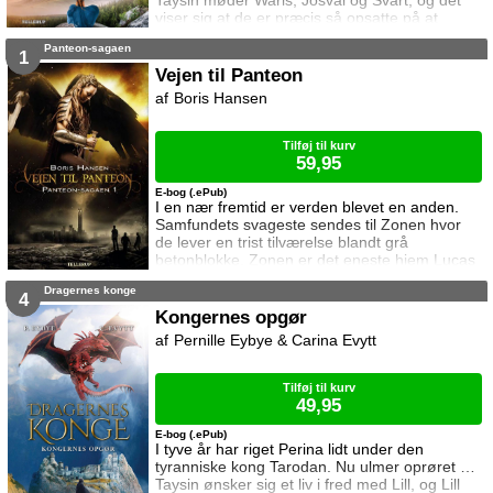
Taysin møder Waris, Josvai og Svart, og det
viser sig at de er præcis så opsatte på at
komme til slavelejren som han er. Taysin er
Panteon-sagaen
dog ikke specielt tryg ved nogen af dem
1
ligesom de heller ikke føler sig sikre på ham
Vejen til Panteon
da han kommer til at røbe Lills hemmelighed.
Boris Hansen
Kiri møder Lill i slavelejren hvor de begge
afventer deres skæbne. Den
Tilføj til kurv
59,95
E-bog (.ePub)
I en nær fremtid er verden blevet en anden.
Samfundets svageste sendes til Zonen hvor
de lever en trist tilværelse blandt grå
betonblokke. Zonen er det eneste hjem Lucas
nogensinde har kendt. Men da hans bedste
Dragernes konge
ven, Cassandra, pludselig forsvinder, vælger
4
han at tage ud for at finde hende. Hans eneste
Kongernes opgør
ledetråd er de kryptiske noter hun skrev før
Pernille Eybye & Carina Evytt
hun tog af sted: Juvelen. Brylluppet. Husk på
tallet 12! Inden længe opdager Lucas
Tilføj til kurv
49,95
E-bog (.ePub)
I tyve år har riget Perina lidt under den
tyranniske kong Tarodan. Nu ulmer oprøret …
Taysin ønsker sig et liv i fred med Lill, og Lill