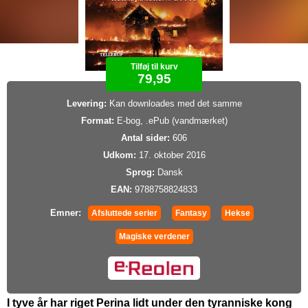
Tilføj til kurv
79,95
Levering:
Kan downloades med det samme
Format:
E-bog, .ePub (vandmærket)
Antal sider:
606
Udkom:
17. oktober 2016
Sprog:
Dansk
EAN:
9788758824833
Emner:
Afsluttede serier
Fantasy
Hekse
Magiske verdener
I tyve år har riget Perina lidt under den tyranniske kong