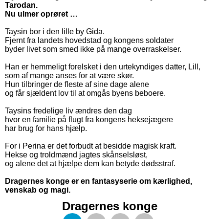
Tarodan.
Nu ulmer oprøret …
Taysin bor i den lille by Gida.
Fjernt fra landets hovedstad og kongens soldater
byder livet som smed ikke på mange overraskelser.
Han er hemmeligt forelsket i den urtekyndiges datter, Lill,
som af mange anses for at være skør.
Hun tilbringer de fleste af sine dage alene
og får sjældent lov til at omgås byens beboere.
Taysins fredelige liv ændres den dag
hvor en familie på flugt fra kongens heksejægere
har brug for hans hjælp.
For i Perina er det forbudt at besidde magisk kraft.
Hekse og troldmænd jagtes skånselsløst,
og alene det at hjælpe dem kan betyde dødsstraf.
Dragernes konge er en fantasyserie om kærlighed,
venskab og magi.
Dragernes konge