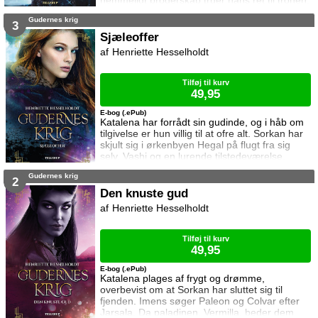
hemmeligt broderskab truer hans ret til tronen.
Han udlover en dusør til den som kan fange
Gudernes krig
Alainon Domwiz, og det bliver startskuddet til
3
et kapløb mellem to umage dusørjægere om
Sjæleoffer
at blive den første som slår kløerne i rigets
Henriette Hesselholdt
mest eftersøgte magiker. Skyriel ønsker
brændende at de skal flygte
Tilføj til kurv
49,95
E-bog (.ePub)
Katalena har forrådt sin gudinde, og i håb om
tilgivelse er hun villig til at ofre alt. Sorkan har
skjult sig i ørkenbyen Hegal på flugt fra sig
selv, Vashi og en lurende tilstedeværelse.
Imens har Paleon fundet lykken, men tvinges
Gudernes krig
snart til et valg der vil afgøre resten af hans liv.
2
Derell har ikke opgivet sin hævn over Cairon,
Den knuste gud
og Cairon har ikke glemt den mand der kan
Henriette Hesselholdt
betyde døden for selv en gud. Sjæleoffer er
tredje bog i seri
Tilføj til kurv
49,95
E-bog (.ePub)
Katalena plages af frygt og drømme,
overbevist om at Sorkan har sluttet sig til
fjenden. Imens søger Paleon og Colvar efter
Jarsala. Da paladinen, Vermilla, beder dem