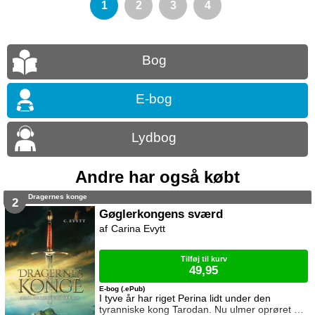
1
2
3
4
Bog
E-bog
Lydbog
Andre har også købt
Dragernes konge
2
Gøglerkongens sværd
Carina Evytt
Tilføj til kurv
49,95
E-bog (.ePub)
I tyve år har riget Perina lidt under den
tyranniske kong Tarodan. Nu ulmer oprøret …