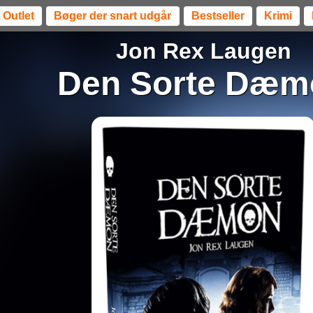
Outlet
Bøger der snart udgår
Bestseller
Krimi
Jon Rex Laugen
Den Sorte Dæm