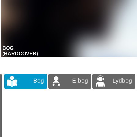
BOG
(HARDCOVER)
Bog
E-bog
Lydbog