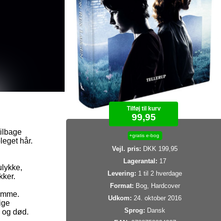
Tilføj til kurv
99,95
tilbage
+gratis e-bog
eget hår.
Vejl. pris:
DKK 199,95
Lagerantal:
17
ulykke,
Levering:
1 til 2 hverdage
kker.
Format:
Bog, Hardcover
rømme.
Udkom:
24. oktober 2016
ige
Sprog:
Dansk
 og død.