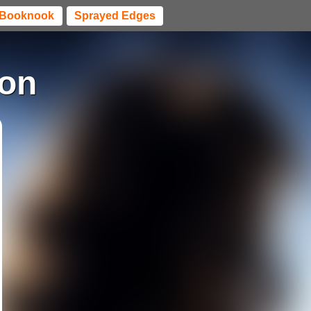
Booknook
Sprayed Edges
on