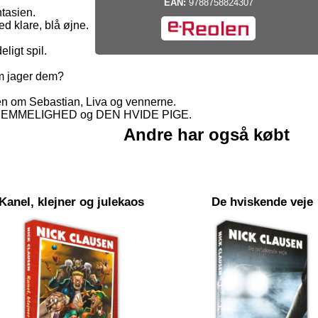
EAN:
9788758824307
tasien.
d klare, blå øjne.
eligt spil.
om jager dem?
 om Sebastian, Liva og vennerne.
NS HEMMELIGHED og DEN HVIDE PIGE.
Andre har også købt
Kanel, klejner og julekaos
De hviskende veje