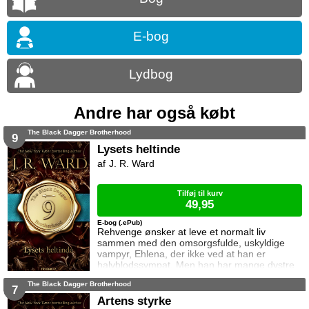
E-bog
Lydbog
Andre har også købt
The Black Dagger Brotherhood
9
Lysets heltinde
J. R. Ward
Tilføj til kurv
49,95
E-bog (.ePub)
Rehvenge ønsker at leve et normalt liv
sammen med den omsorgsfulde, uskyldige
vampyr, Ehlena, der ikke ved at han er
halvblodssympat. Men han har mange dystre
hemmeligheder, der alle trænger sig på da en
The Black Dagger Brotherhood
hævngerrig person truer med at afsløre hans
7
identitet. Nu er han i fare for at blive sendt til
Artens styrke