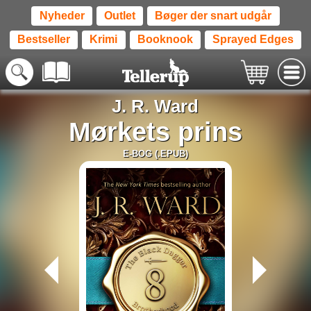
Nyheder
Outlet
Bøger der snart udgår
Bestseller
Krimi
Booknook
Sprayed Edges
J. R. Ward
Mørkets prins
E-BOG (.EPUB)