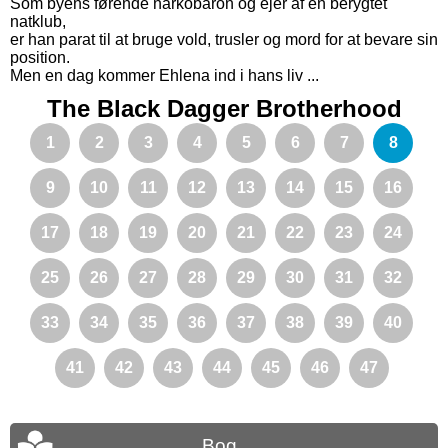
Som byens førende narkobaron og ejer af en berygtet
natklub,
er han parat til at bruge vold, trusler og mord for at bevare sin
position.
Men en dag kommer Ehlena ind i hans liv ...
The Black Dagger Brotherhood
1
2
3
4
5
6
7
8
9
10
11
12
13
14
15
16
17
18
19
20
21
22
23
24
25
26
27
28
29
30
31
32
33
34
35
36
37
38
39
40
41
42
43
44
45
46
47
Bog