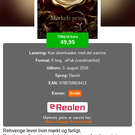
Tilføj til kurv
49,95
Levering:
Kan downloades med det samme
Format:
E-bog, .ePub (vandmærket)
Udkom:
3. august 2016
Sprog:
Dansk
EAN:
9788758824413
Emner:
Erotik
Mørkets prins er nævnt her:
• Black Dagger Brotherhood
Rehvenge lever livet mørkt og farligt.