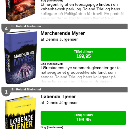
Bog (hardcover)
Et nøgent lig af en teenagepige findes i en
københavnsk park, og Roland Triel og hans
kollegaer på Politigården får travlt. En pædofil
seriemorder er kort forinden flygtet fra et
topsikret psykiatrisk hospital, så forbindelsen
En Roland Triel-krimi
er nærliggende. Efterforskningen forvirres af
4
gådefulde sår på liget, som sammen med
Marcherende Myrer
fundet af en klo antyder, at pigen kan være
Dennis Jürgensen
blevet dræbt af et rovdyr. På Bøgeholm
Sanatorium trænger en ukendt man
Tilføj til kurv
199,95
Bog (hardcover)
I Ørestadens nye sommerfuglecenter gør to
nattevagter et gruopvækkende fund, som
sender Roland Triel og hans kollegaer på
deres karrierers mest bizarre drabssag.
Eneste spor er en tatovering på offeret. I sin
En Roland Triel-krimi
fritid jagter Triel og hans nye ven, journalisten
1
Thor Brandt, den psykotiske morder og
Løbende Tjener
brandstifter, som tidligere har forsøgt at dræbe
Dennis Jürgensen
Triels kæreste, Astrid Månsson. Inge Renee
Janné har været forsvundet i månedsvis, men
Tri
Tilføj til kurv
199,95
Bog (hardcover)