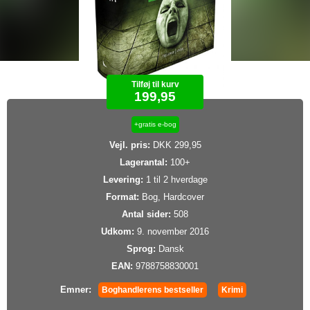
Tilføj til kurv
199,95
+gratis e-bog
Vejl. pris:
DKK 299,95
Lagerantal:
100+
Levering:
1 til 2 hverdage
Format:
Bog, Hardcover
Antal sider:
508
Udkom:
9. november 2016
Sprog:
Dansk
EAN:
9788758830001
Emner:
Boghandlerens bestseller
Krimi