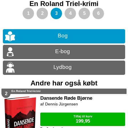
En Roland Triel-krimi
1
2
3
4
5
6
Bog
E-bog
Lydbog
Andre har også købt
En Roland Triel-krimi
2
Dansende Røde Bjørne
Dennis Jürgensen
Tilføj til kurv
199,95