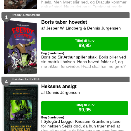
hjælp. Men lynet slår ned, og Dracula kommer
galt af sted. Nu er det op til Freddy at redde
ham.
Freddy & monstrene
1
Boris taber hovedet
Jesper W. Lindberg & Dennis Jürgensen
Tilføj til kurv
99,95
Bog (hardcover)
Boris og Sir Arthur spiller skak. Boris piller ved
sin møtrik i halsen. Hans hoved falder af, og
møtrikken forsvinder. Hvad skal han nu gøre?
Krøniker fra KVÆHL
4
Heksens ansigt
Dennis Jürgensen
Tilføj til kurv
99,95
Bog (hardcover)
I Sylegård lægger Knusum Kranikum planer
for heksen Sejds død, da hun truer med at
vise sit ansigt, hvis ikke hævnen over kongen