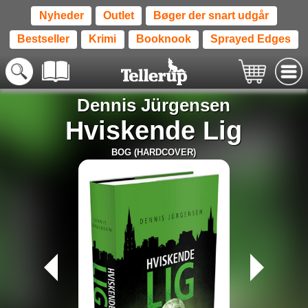
Nyheder
Outlet
Bøger der snart udgår
Bestseller
Krimi
Booknook
Sprayed Edges
Dennis Jürgensen
Hviskende Lig
BOG (HARDCOVER)