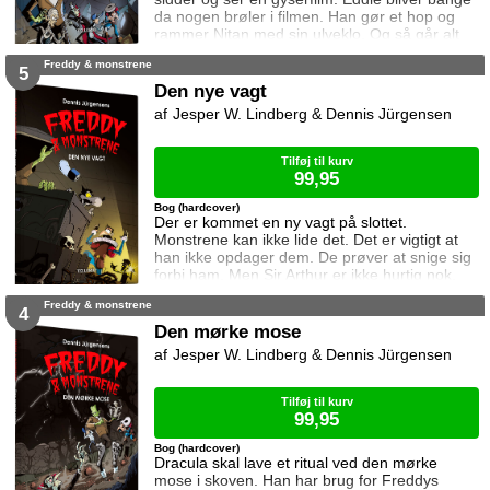
da nogen brøler i filmen. Han gør et hop og
rammer Nitan med sin ulveklo. Og så går alt
galt.
Freddy & monstrene
5
Den nye vagt
Jesper W. Lindberg & Dennis Jürgensen
Tilføj til kurv
99,95
Bog (hardcover)
Der er kommet en ny vagt på slottet.
Monstrene kan ikke lide det. Det er vigtigt at
han ikke opdager dem. De prøver at snige sig
forbi ham. Men Sir Arthur er ikke hurtig nok.
Freddy & monstrene
4
Den mørke mose
Jesper W. Lindberg & Dennis Jürgensen
Tilføj til kurv
99,95
Bog (hardcover)
Dracula skal lave et ritual ved den mørke
mose i skoven. Han har brug for Freddys