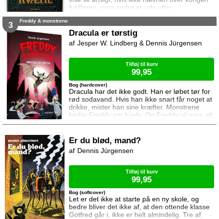
fuldføres, men andre er ude efter
vampyrdæmonen ... Og da Arnold og
Freddy & monstrene
Catharina opdager, hvordan situationen har
3
ændret sig i Kvæhl må de gøre alt for at
Dracula er tørstig
advare heksen, der måske kan frelse dem fra
Jesper W. Lindberg & Dennis Jürgensen
gryden ...
Tilføj til kurv
99,95
Bog (hardcover)
Dracula har det ikke godt. Han er løbet tør for
rød sodavand. Hvis han ikke snart får noget at
drikke, mister han sine kræfter. Monstrene
beder Freddy om hjælp. Og Freddy vil gøre alt
hvad han kan for at hjælpe.
Er du blød, mand?
Dennis Jürgensen
Tilføj til kurv
99,95
Bog (softcover)
Let er det ikke at starte på en ny skole, og
bedre bliver det ikke af, at den ottende klasse
Gotfred går i, ikke er helt almindelig. Tre af