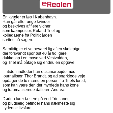
En kvæler er løs i København.
Han går efter unge kvinder
og beskrives af flere vidner
som kæmpestor. Roland Triel og
kollegaerne fra Politigården
sættes på sagen.
Samtidig er et velbevaret lig af en skolepige,
der forsvandt sporløst 40 år tidligere,
dukket op i en mose ved Vestvolden,
og Triel må påtage sig endnu en opgave.
I fritiden indleder han et samarbejde med
journalisten Thor Brandt, og ad snørklede veje
opdager de to mænd en person fra Triels fortid,
som kan være den der myrdede hans kone
og traumatiserede datteren Andrea.
Døden lurer tættere på end Triel aner,
og pludselig befinder hans nærmeste sig
i yderste livsfare.