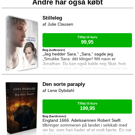
Andre har også købt
Stilleleg
Julie Clausen
Tilføj til kurv
99,95
Bog (softcover)
„Jeg hedder Sara.“ „Sara,“ sagde jeg.
„Smukke Sara: dét klinger! Mit navn er
Jonathan. Du kan også kalde mig Skat, hvis
du synes.“ Hun så på mig; hendes ansigt var
stadig neutralt som om jeg intet havde sagt. Et
par af pigerne ved hendes side kom til at fnise,
men hun fortrak ikke en mine. Jonathan, der
Den sorte paraply
normalt har styr på pigerne, kommer ikke langt
Lene Dybdahl
med sin smarte facon, når det drejer sig om at
imponere gymnasiets nye
Tilføj til kurv
199,95
Bog (hardcover)
England 1666. Adelssønnen Robert Swift
tilbringer sommeren på landet i selskab med
sin far, som han hader af et ondt hjerte. En nat
da Robert ligger og sover, buldrer en