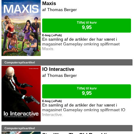
Maxis
Thomas Berger
Tilføj til kurv
9,95
E-bog (.ePub)
En samling af de artikler der har været i
magasinet Gameplay omkring spilfirmaet
Maxis.
Computerspilsartikel
IO Interactive
Thomas Berger
Tilføj til kurv
9,95
E-bog (.ePub)
En samling af de artikler der har været i
magasinet Gameplay omkring spilfirmaet IO
Interactive.
Computerspilsartikel