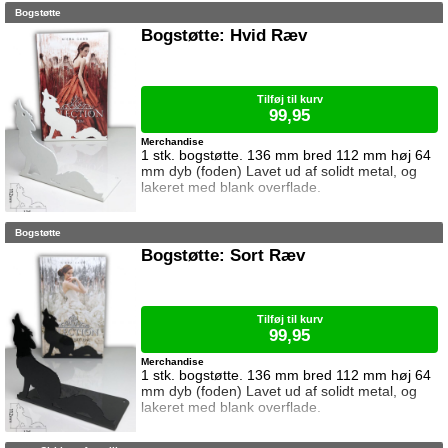
Bogstøtte
lever. Er fri. Men forude venter et bur; et
arrangeret ægteskab. En alliance der er
Bogstøtte: Hvid Ræv
tvingende nødvendig da hendes familie står
på kanten af den blodigste fejde nogensinde
imod den mægtige Vølsungeslægt. Íslilj
Tilføj til kurv
99,95
Merchandise
1 stk. bogstøtte. 136 mm bred 112 mm høj 64
mm dyb (foden) Lavet ud af solidt metal, og
lakeret med blank overflade.
Bogstøtte
Bogstøtte: Sort Ræv
Tilføj til kurv
99,95
Merchandise
1 stk. bogstøtte. 136 mm bred 112 mm høj 64
mm dyb (foden) Lavet ud af solidt metal, og
lakeret med blank overflade.