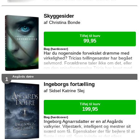
hestevogn ned ad markvejen. Det første
varsel om at hans trygge tilværelse snart er
forbi. På kuskesædet sidder en sortklædt
Skyggesider
mand med et morderisk udtryk i det ulveagtige
Christina Bonde
ansigt. Sværdet ved hans side klaprer
ildevarslende i takt med vognens rystelser.
Tilføj til kurv
99,95
Bog (hardcover)
Har du nogensinde forvekslet drømme med
virkelighed? Tricias tvillingesøster har begået
selvmord. Forældrene taler ikke om det, eller
om den spiseforstyrrelse Tricia har levet med
siden barndommen. I et forsøg på at flygte fra
Asgårds døtre
virkeligheden finder Tricia trøst i fantasier om
1
en mand. Fantasierne udvikler sig til drømme,
Ingeborgs fortælling
og da en mystisk flaske dukker op og drager
Sidsel Katrine Slej
hende med velvære, trækkes Tricia længere
og længere ind i
Tilføj til kurv
199,95
Bog (hardcover)
Ingeborg Agnarrsdatter er en af Asgårds
valkyrier. Viljestærk, intelligent og mestrer sit
sværd som få. Egenskaber der får bejlere til at
flygte i stor stil. Som kvinde er det ellers