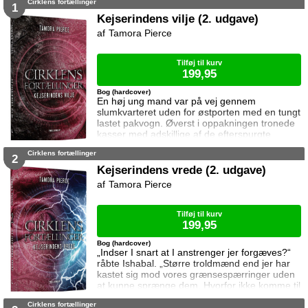
Cirklens fortællinger
1
Kejserindens vilje (2. udgave)
Tamora Pierce
Tilføj til kurv
199,95
Bog (hardcover)
En høj ung mand var på vej gennem
slumkvarteret uden for østporten med en tungt
lastet pakvogn. Øverst i oppakningen tronede
kasser med adskillige af de efterspurgte
miniaturetræer. Trisana snappede efter vejret
Cirklens fortællinger
og drejede brat om på hælen. Efter fire års
2
adskillelse glæder Sandrilene sig meget til at
Kejserindens vrede (2. udgave)
gense sine fostersøskende, men intet er ved
Tamora Pierce
det gamle. Torn, Trisana og Daja har lukket af
for al mental kommunikation og opfører s
Tilføj til kurv
199,95
Bog (hardcover)
„Indser I snart at I anstrenger jer forgæves?“
råbte Ishabal. „Større troldmænd end jer har
kastet sig mod vores grænsespærringer uden
at kunne sprænge dem. Hvorfor ikke komme til
fornuft? I får ikke lov til at forlade Namorn.“
Cirklens fortællinger
Omsider går det op for Sandrilene at både