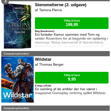
3
hendes personlige frihed og fremtid er i fare –
Stensmelterne (2. udgave)
at kejserinde Berenene er fast besluttet på at
Tamora Pierce
tvinge hende, Daja, Torn og Trisana til at blive i
Namorn. Den enest
Tilføj til kurv
199,95
Bog (hardcover)
Evi forlader Kamur sammen med Torn og
søster Rosentorn for at begynde sin oplæring i
stenmagi. Netop hjemvendt til Spiralcirklens
Tempel bliver hun modvilligt tvunget med på
en rejse til en af Flagermusøerne, hvor søster
Computerspilsartikel
Rosentorn skal finde ud af hvorfor planter og
dyr er begyndt at dø. Evi er kun med for at
Wildstar
lytte og lære, men hun kan ikke holde sig i ro,
Thomas Berger
og sammen med sin gode ven Luvo, et
levende væsen skabt af bjergenes inderste k
Tilføj til kurv
9,95
E-bog (.ePub)
En samling af de artikler der har været i
magasinet Gameplay omkring spillet Wildstar.
Computerspilsartikel