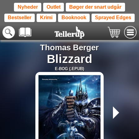
Nyheder
Outlet
Bøger der snart udgår
Bestseller
Krimi
Booknook
Sprayed Edges
Thomas Berger
Blizzard
E-BOG (.EPUB)