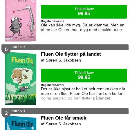
være som man er. Og måske,
Tilføj til kurv
99,95
Bog (hardcover)
Ole kan ikke lide myg. De er klamme. Men en
aften ser Ole en hun-myg med smukke øjne ...
Fluen Ole
5
Fluen Ole flytter på landet
Søren S. Jakobsen
Tilføj til kurv
99,95
Bog (hardcover)
Det er ikke sjovt at bo i et helt rent køkken når
man er en flue. Fluen Ole har hørt om ko-lort
og hønseprut, og han flytter på landet.
Fluen Ole
2
Fluen Ole får smæk
Søren S. Jakobsen