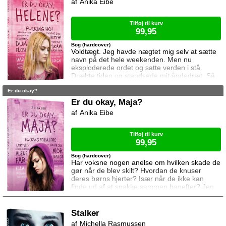
Anika Eibe
må vide det, for hans far vil slå ham ihjel hvis
han finder ud af det. Men så er
Tilføj til kurv
99,95
Bog (hardcover)
Voldtægt. Jeg havde nægtet mig selv at sætte
navn på det hele weekenden. Men nu
eksploderede ordet og satte verden i stå.
Dræbte tiden og standsede mit åndedræt. Så
kraftfuldt var det. Men det var sandt. Det var
Er du okay?
rigtigt. Han havde voldtaget mig. Jeg tørrede
næsen, og snottet trak glinsende spor over
Er du okay, Maja?
gåsehuden på min hånd. For fanden, hvor var
Anika Eibe
jeg dog åndssvag! Jeg havde vel ikke været i
tvivl om hvad han ville? Hvad a
Tilføj til kurv
99,95
Bog (hardcover)
Har voksne nogen anelse om hvilken skade de
gør når de blev skilt? Hvordan de knuser
deres børns hjerter? Især når de ikke kan
finde ud af at snakke sammen bagefter? Jeg
tror det ikke. Hvis de har, ville de bide
tænderne sammen og fucking holde ud.
Faktisk burde de tænke på at det går ud over
Stalker
deres børn allerede inden de bollede udenom.
Michella Rasmussen