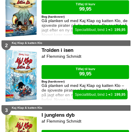
Tilføj til kurv
99,95
Bog (hardcover)
Gå planken ud med Kaj Klap og katten Klo, de
sjoveste pirater på de syv have. De er altid på
jagt efter en ny skat, men det kan være farligt.
1
3
199,95
Noget lurer nemlig på bunden af havet.
Kaj Klap & katten Klo
2
Trolden i isen
Flemming Schmidt
Tilføj til kurv
99,95
Bog (hardcover)
Gå planken ud med Kaj Klap og katten Klo –
de sjoveste pirater på de syv have. De er altid
på jagt efter en ny skat, men det kan være
1
3
199,95
farligt. Noget lurer nemlig i den kolde is.
Kaj Klap & katten Klo
3
I junglens dyb
Flemming Schmidt