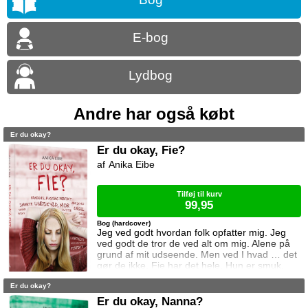
E-bog
Lydbog
Andre har også købt
Er du okay?
Er du okay, Fie?
Anika Eibe
Tilføj til kurv
99,95
Bog (hardcover)
Jeg ved godt hvordan folk opfatter mig. Jeg
ved godt de tror de ved alt om mig. Alene på
grund af mit udseende. Men ved I hvad … det
gør de ikke. Fie har det hele. Hun er smuk,
dygtig i skolen, og drengene er vilde med
Er du okay?
hende. Udadtil er hendes liv fantastisk. Men
ikke alt er så perfekt som det ser ud.
Er du okay, Nanna?