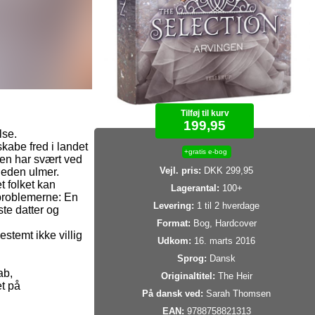
Tilføj til kurv
199,95
lse.
skabe fred i landet
+gratis e-bog
gen har svært ved
Vejl. pris:
DKK 299,95
sheden ulmer.
t folket kan
Lagerantal:
100+
problemerne: En
Levering:
1 til 2 hverdage
te datter og
Format:
Bog, Hardcover
estemt ikke villig
Udkom:
16. marts 2016
Sprog:
Dansk
ab,
Originaltitel:
The Heir
et på
På dansk ved:
Sarah Thomsen
EAN:
9788758821313