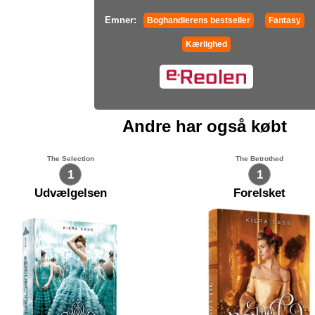
Emner:
Boghandlerens bestseller
Fantasy
Kærlighed
Andre har også købt
The Selection
The Betrothed
1
1
Udvælgelsen
Forelsket