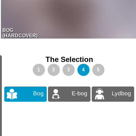
BOG
(HARDCOVER)
The Selection
1
2
3
4
5
Bog
E-bog
Lydbog