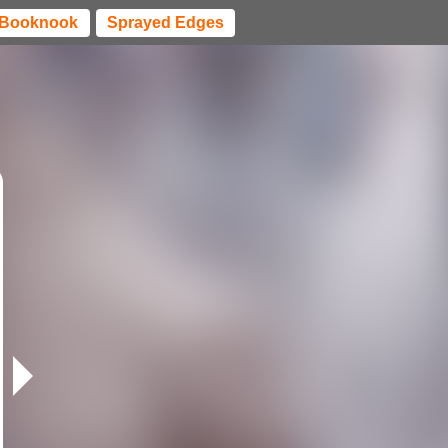
Booknook
Sprayed Edges