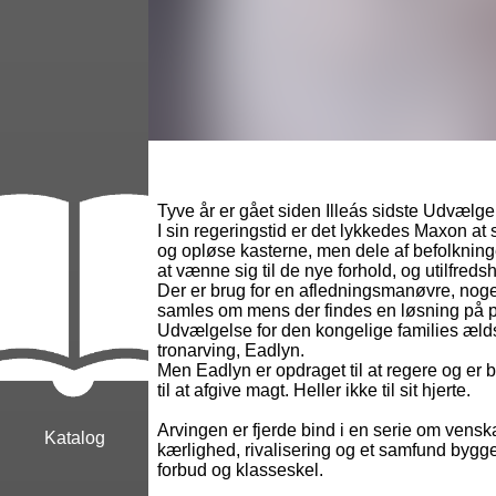
Tyve år er gået siden Illeás sidste Udvælge
I sin regeringstid er det lykkedes Maxon at 
og opløse kasterne, men dele af befolknin
at vænne sig til de nye forhold, og utilfred
Der er brug for en afledningsmanøvre, noge
samles om mens der findes en løsning på 
Udvælgelse for den kongelige families ælds
tronarving, Eadlyn.
Men Eadlyn er opdraget til at regere og er b
til at afgive magt. Heller ikke til sit hjerte.
Arvingen er fjerde bind i en serie om vensk
Katalog
kærlighed, rivalisering og et samfund bygg
forbud og klasseskel.