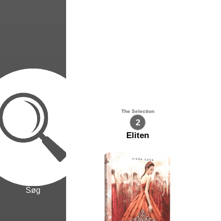
The Selection
2
Eliten
Søg