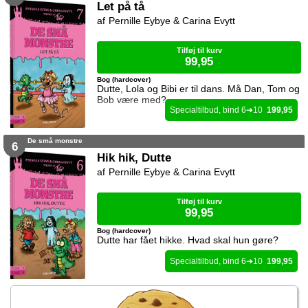
Let på tå
Pernille Eybye & Carina Evytt
Tilføj til kurv
99,95
Bog (hardcover)
Dutte, Lola og Bibi er til dans. Må Dan, Tom og
Bob være med?
6
10
199,95
De små monstre
6
Hik hik, Dutte
Pernille Eybye & Carina Evytt
Tilføj til kurv
99,95
Bog (hardcover)
Dutte har fået hikke. Hvad skal hun gøre?
6
10
199,95