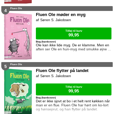
Fluen Ole
4
Fluen Ole møder en myg
Søren S. Jakobsen
Tilføj til kurv
99,95
Bog (hardcover)
Ole kan ikke lide myg. De er klamme. Men en
aften ser Ole en hun-myg med smukke øjne ...
Fluen Ole
5
Fluen Ole flytter på landet
Søren S. Jakobsen
Tilføj til kurv
99,95
Bog (hardcover)
Det er ikke sjovt at bo i et helt rent køkken når
man er en flue. Fluen Ole har hørt om ko-lort
og hønseprut, og han flytter på landet.