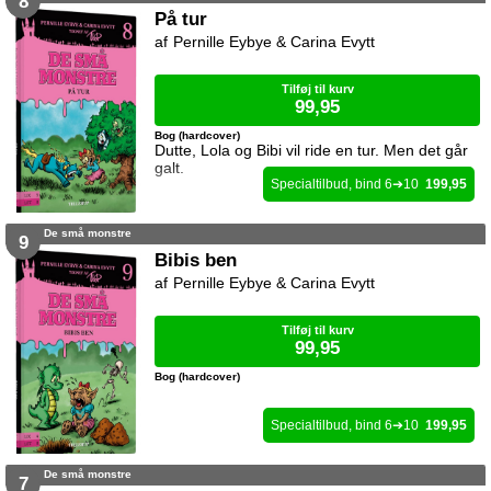
8
På tur
Pernille Eybye & Carina Evytt
Tilføj til kurv
99,95
Bog (hardcover)
Dutte, Lola og Bibi vil ride en tur. Men det går
galt.
6
10
199,95
De små monstre
9
Bibis ben
Pernille Eybye & Carina Evytt
Tilføj til kurv
99,95
Bog (hardcover)
6
10
199,95
De små monstre
7