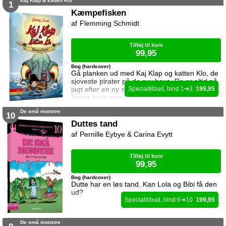
Kaj Klap & katten Klo
1
Kæmpefisken
Flemming Schmidt
Tilføj til kurv
99,95
Bog (hardcover)
Gå planken ud med Kaj Klap og katten Klo, de
sjoveste pirater på de syv have. De er altid på
jagt efter en ny skat, men det kan være farligt.
1
3
199,95
Noget lurer nemlig på bunden af havet.
De små monstre
10
Duttes tand
Pernille Eybye & Carina Evytt
Tilføj til kurv
99,95
Bog (hardcover)
Dutte har en løs tand. Kan Lola og Bibi få den
ud?
6
10
199,95
De små monstre