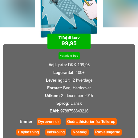
Tilføj til kurv
99,95
+gratis e-bog
Vejl. pris:
DKK 199,95
Lagerantal:
100+
Levering:
1 til 2 hverdage
Format:
Bog, Hardcover
Udkom:
2. december 2015
Sprog:
Dansk
EAN:
9788758843216
Emner:
Dyrevenner
Godnathistorier fra Tellerup
Højtlæsning
Indskoling
Nostalgi
Ræveungerne