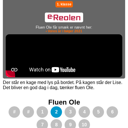
1. klasse
Fluen Ole får smæk er nævnt her:
• Vores år i bøger 2021
Der står en kage med lys på bordet. På kagen står der Lise.
Det bliver en god dag i dag, tænker fluen Ole.
Fluen Ole
#
#
1
2
3
4
5
6
7
8
9
10