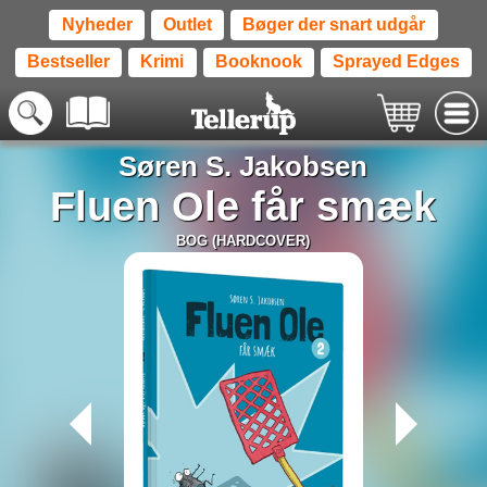
Nyheder
Outlet
Bøger der snart udgår
Bestseller
Krimi
Booknook
Sprayed Edges
Søren S. Jakobsen
Fluen Ole får smæk
BOG (HARDCOVER)