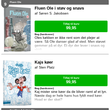
Fluen Ole
9
Fluen Ole i støv og snavs
Søren S. Jakobsen
Tilføj til kurv
99,95
Bog (hardcover)
Oles køkken er ikke rent som det plejer at
være. Så Ole danser glad af sted. Men støvet
gemmer på et dyr. Et dyr der lever i snavs og
skidt.
Kajs køer
Sten Platz
Tilføj til kurv
99,95
Bog (hardcover)
Kaj mister sine køer da de bliver ramt af et lyn.
Næste dag er hele hans hus fyldt med køer.
Hvad er der sket?