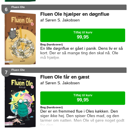
Fluen Ole
6
Fluen Ole hjælper en døgnflue
Søren S. Jakobsen
Tilføj til kurv
99,95
Bog (hardcover)
En lille døgnflue er gået i panik. Dens liv er så
kort. Der er så mange ting den skal nå. Ole
må hjælpe.
Fluen Ole
7
Fluen Ole får en gæst
Søren S. Jakobsen
Tilføj til kurv
99,95
Bog (hardcover)
Der er en fremmed flue i Oles køkken. Den
siger ikke hej. Den spiser Oles mad, og den
larmer om natten. Men Ole vil gøre noget godt
for den.