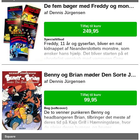
De fem bøger med Freddy og monstrene
Dennis Jürgensen
Tilføj til kurv
249,95
Specialtilbud
Freddy, 11 år og gyserfan, bliver en nat
kidnappet af Neanderslottets monstre, som
ønsker hans hjælp. Det bliver starten på et
ubrydeligt venskab med vampyren Grev
Dracula, varulven Eddie, den hovedløse ridder
Sir Arthur Fieldstein, Frankenstein-uhyret
Boris, mumien Mummy og bøvsedragen Nitan.
Benny og Brian møder Den Sorte Julemand
Dennis Jürgensen
Tilføj til kurv
99,95
Bog (softcover)
De to venner punkeren Benny og
headbangeren Brian, tilbringer det meste af
deres tid på Kajs Grill i Hæmningsløse, hvor
de plejer deres bumser, og bruger
størsteparten af deres penge på uspiseligt
Square
junkfood. Det snaskede hul, der ikke er meget