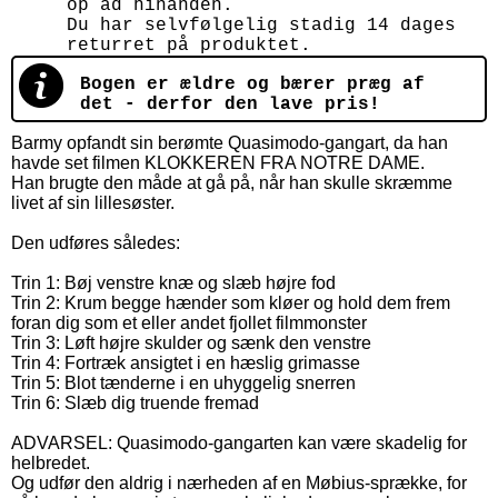
op ad hinanden.
Du har selvfølgelig stadig 14 dages
returret på produktet.
Bogen er ældre og bærer præg af
det - derfor den lave pris!
Barmy opfandt sin berømte Quasimodo-gangart, da han
havde set filmen KLOKKEREN FRA NOTRE DAME.
Han brugte den måde at gå på, når han skulle skræmme
livet af sin lillesøster.
Den udføres således:
Trin 1: Bøj venstre knæ og slæb højre fod
Trin 2: Krum begge hænder som kløer og hold dem frem
foran dig som et eller andet fjollet filmmonster
Trin 3: Løft højre skulder og sænk den venstre
Trin 4: Fortræk ansigtet i en hæslig grimasse
Trin 5: Blot tænderne i en uhyggelig snerren
Trin 6: Slæb dig truende fremad
ADVARSEL: Quasimodo-gangarten kan være skadelig for
helbredet.
Og udfør den aldrig i nærheden af en Møbius-sprække, for