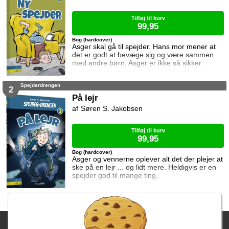
er en selvstændig historie der kan læses
Tilføj til kurv
99,95
Bog (hardcover)
Asger skal gå til spejder. Hans mor mener at
det er godt at bevæge sig og være sammen
med andre børn. Asger er ikke så sikker.
Spejderdrengen
2
På lejr
Søren S. Jakobsen
Tilføj til kurv
99,95
Bog (hardcover)
Asger og vennerne oplever alt det der plejer at
ske på en lejr ... og lidt mere. Heldigvis er en
spejder god til mange ting.
Fragtgebyret er DKK 59,95 • Fragtgebyret bortfalder ved køb over