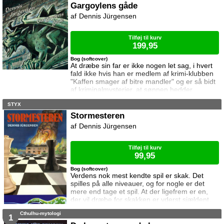
forskelligt fra et offentligt lokum, ejes af den
Gargoylens gåde
enormt fede kineser Cai Suong Chang, der
Dennis Jürgensen
blandt venner går under navnet Kaj. Det er nu
blevet juleaften, og hele Hæmningsløse gør
sig klar til den
Tilføj til kurv
199,95
Bog (softcover)
At dræbe sin far er ikke nogen let sag, i hvert
fald ikke hvis han er medlem af krimi-klubben
"Kaffen smager af bitre mandler" og er så bidt
af kriminalmysterier, at sønnen hedder
Sherlock. Det sætter til stadighed Sherlock grå
STYX
hår i hovedet, hvordan han vil kunne lave det
perfekte mord på dette geni indenfor logisk
Stormesteren
tænkning. Han får dog hurtigt andet at tænke
Dennis Jürgensen
på, da han opdager at en Dr. Divan forsøger
at stjæle det lokale museums me
Tilføj til kurv
99,95
Bog (softcover)
Verdens nok mest kendte spil er skak. Det
spilles på alle niveauer, og for nogle er det
mere end tage et spil. At der ligefrem er en,
der vil dræbe for skakken er yderst sjældent,
men det kunne ske, hvis det stod til forfatteren
Cthulhu-mytologi
af Stormesteren. Med et nøje planlagt mord
1
fældes verdens bedste skakspiller, Tom