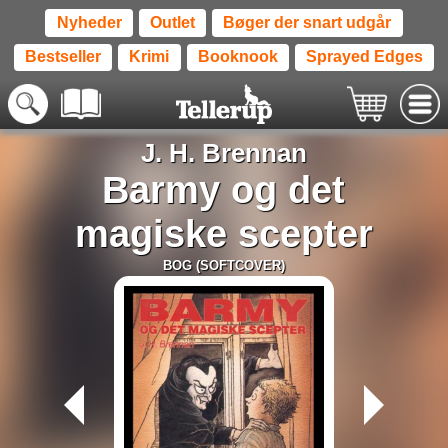
Nyheder
Outlet
Bøger der snart udgår
Bestseller
Krimi
Booknook
Sprayed Edges
J. H. Brennan
Barmy og det
magiske scepter
BOG (SOFTCOVER)