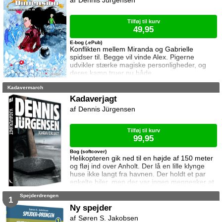
Dennis Jürgensen
manfanten Abdur GinGing, har svært ved at
bekæmpe ...
Tilføj til kurv
49,95
E-bog (.ePub)
Konflikten mellem Miranda og Gabrielle
spidser til. Begge vil vinde Alex. Pigerne
udvikler stærke magiske personligheder, og
deres kamp truer nu både
regnbuedimensionerne og Jorden. I
Kadavermarch
Ondskabens Dimension opruster den
hensynsløse GlæGanna en monsterhær som
Kadaverjagt
skal knuse al modstand, men Siin­-Dii-­Jee
Dennis Jürgensen
træder i karakter, og krigen mellem mørket og
lyset bryder ud, med døden som eneste vinder
...
Tilføj til kurv
99,95
Bog (softcover)
Helikopteren gik ned til en højde af 150 meter
og fløj ind over Anholt. Der lå en lille klynge
huse ikke langt fra havnen. Der holdt et par
enkelte biler, men der var ingen mennesker at
se. Anholt har indtil videre undgået den
Spejderdrengen
verdensomspændende katastrofe, men det er
1
kun et spørgsmål om tid før helvede også når
Ny spejder
det lille øsamfund. KADAVERJAGT foregår i
Søren S. Jakobsen
samme univers som KADAVERMARCH, men