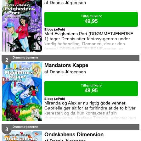
Dennis Jürgensen
Saraju kastede sig tværs over sengen i et
langt, smidigt spring og gennemborede den
rødhårede kvinde
Tilføj til kurv
49,95
E-bog (.ePub)
Med Evighedens Port (DRØMMETJENERNE
1) tager Dennis atter fantasy-genren under
kærlig behandling. Romanen, der er den
første i DRØMMETJENERNE-serien, er
storslået som "Dystopia", spændende som
Drømmetjenerne
"Relief", gennemtænkt som "Måske" og
2
romantisk som "Kærlighed ved første hik". 13-
Mandators Kappe
årige Miranda får en aften besøg af sin
Dennis Jürgensen
drømmetjener, ændrodrill’en Mr. Spoing, som
er dimensionsdetektiv fra en anden dimension.
De frygtede Nomaer er i tusindt
Tilføj til kurv
49,95
E-bog (.ePub)
Miranda og Alex er nu rigtig gode venner.
Gabrielle gør alt for at forhindre at de to bliver
kærester, og da hun kontaktes af sin
drømmetjerne, tårefeen Tristicia, udnytter hun
skånselsløst situationen. Gabrielle vil bruge sin
Drømmetjenerne
drømmetjerner til at få magt over Mandators
3
Kappe, men derved udløses dæmoniske
Ondskabens Dimension
kræfter, som selv Alex' drømmetjener,