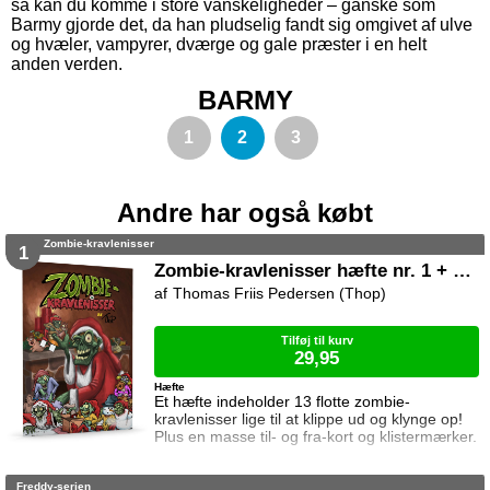
så kan du komme i store vanskeligheder – ganske som
Barmy gjorde det, da han pludselig fandt sig omgivet af ulve
og hvæler, vampyrer, dværge og gale præster i en helt
anden verden.
BARMY
1
2
3
Andre har også købt
Zombie-kravlenisser
1
Zombie-kravlenisser hæfte nr. 1 + med til- og fra-kort og klistermærker
Thomas Friis Pedersen (Thop)
Tilføj til kurv
29,95
Hæfte
Et hæfte indeholder 13 flotte zombie-
kravlenisser lige til at klippe ud og klynge op!
Plus en masse til- og fra-kort og klistermærker.
Freddy-serien