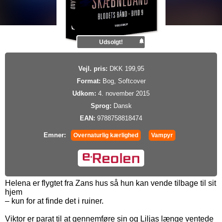
Udsolgt!
Vejl. pris:
DKK 199,95
Format:
Bog, Softcover
Udkom:
4. november 2015
Sprog:
Dansk
EAN:
9788758818474
Emner:
Overnaturlig kærlighed
Vampyr
Helena er flygtet fra Zans hus så hun kan vende tilbage til sit
hjem
– kun for at finde det i ruiner.
Viktor er parat til at gennemføre sin og Liljas længe ventede