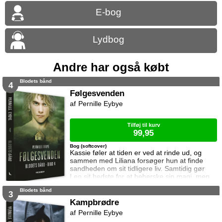
E-bog
Lydbog
Andre har også købt
Blodets bånd
4
Følgesvenden
Pernille Eybye
Tilføj til kurv
99,95
Bog (softcover)
Kassie føler at tiden er ved at rinde ud, og
sammen med Liliana forsøger hun at finde
sandheden om sit tidligere liv. Samtidig gør
Leo sit bedste for at beherske sin magi, men
han har foruroligende drømme og tager en
Blodets bånd
drastisk beslutning. I Archers hus kæmper
3
Viking stadig for at holde sig i live, og han
Kampbrødre
møder Junior, Archers søn, som spiller efter
Pernille Eybye
sine egne regler. Imens iværksætter Zan