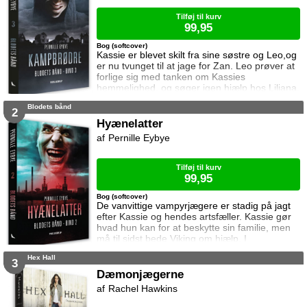
næste trin i sin plan. Et trin der involv
Tilføj til kurv
99,95
Bog (softcover)
Kassie er blevet skilt fra sine søstre og Leo,og
er nu tvunget til at jage for Zan. Leo prøver at
forlige sig med tanken om Kassies
hemmelighed, og søger igen hjælp hos Liliana.
Imens kæmper Viking for overlevelse i Archers
Blodets bånd
kamparena. Kampbrødre er tredje bind i
2
serien Blodets Bånd – en serie om kærlighed,
Hyænelatter
mystik og mørke kræfter.
Pernille Eybye
Tilføj til kurv
99,95
Bog (softcover)
De vanvittige vampyrjægere er stadig på jagt
efter Kassie og hendes artsfæller. Kassie gør
hvad hun kan for at beskytte sin familie, men
må til sidst bede Viking om hjælp. I
mellemtiden er Leo ved at indse at han er
Hex Hall
nødt til at gøre noget ved sine mørke kræfter,
3
og han søger hjælp hos heksen Liliana.
Dæmonjægerne
Hyænelatter er andet bind i serien Blodets
Rachel Hawkins
Bånd – en serie om kærlighed, mystik og
mørke kræfter.