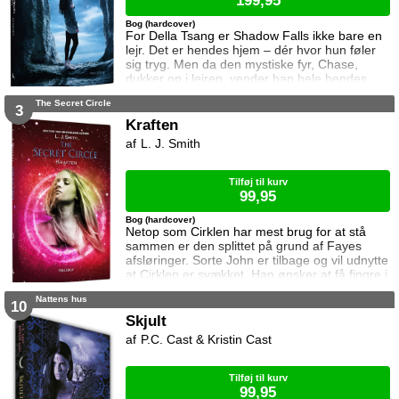
199,95
Bog (hardcover)
For Della Tsang er Shadow Falls ikke bare en
lejr. Det er hendes hjem – dér hvor hun føler
sig tryg. Men da den mystiske fyr, Chase,
dukker op i lejren, vender han hele hendes
verden på hovedet. Jo mere tid hun tilbringer
The Secret Circle
med vampyren Chase, jo mere føler hun sig
3
tiltrukket af ham, men samtidig gør den
Kraften
sexede hamskifter, Steve, alt for at vinde
L. J. Smith
hendes hjerte. Da en ny mordsag bliver
livsfarlig for Dellas venner, må hun kæmpe
side om sid
Tilføj til kurv
99,95
Bog (hardcover)
Netop som Cirklen har mest brug for at stå
sammen er den splittet på grund af Fayes
afsløringer. Sorte John er tilbage og vil udnytte
at Cirklen er svækket. Han ønsker at få fingre i
Mesterred- skaberne og blive leder af Cirklen.
Nattens hus
Hvilket betyder at et medlem af Cirklen må dø.
10
Cassie finder ud af hvorfor hun føler så stærk
Skjult
en forbindelse til Sorte John - og sandheden
P.C. Cast & Kristin Cast
ryster hende dybt. Samtidig tvinges hun til a
Tilføj til kurv
99,95