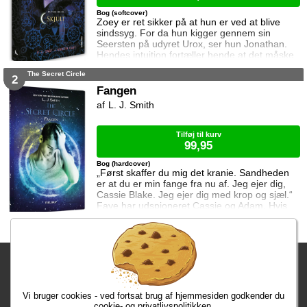
Bog (softcover)
Zoey er ret sikker på at hun er ved at blive
sindssyg. For da hun kigger gennem sin
Seersten på udyret Urox, ser hun Jonathan.
Hendes intuition fortæller hende at det måske
er nøglen til at besejre Mørke. Men tager hun
The Secret Circle
fejl, kan det koste både hende, og dem som
2
står hende nærmest, livet. Neferets ondskab
Fangen
er blevet afsløret, men hun er bestemt ikke
L. J. Smith
færdig med at sprede kaos, mistillid og Mørke
...
Tilføj til kurv
99,95
Bog (hardcover)
„Først skaffer du mig det kranie. Sandheden
er at du er min fange fra nu af. Jeg ejer dig,
Cassie Blake. Jeg ejer dig med krop og sjæl.“
Faye har udspioneret Cassie og Adam. Hvis
hun skal holde mund med hvad hun har set,
og Cassie skal undgå at ødelægge sit venskab
med Diana, bliver Cassie nødt til at gå ind på
Fays betingelser. Cassie er fortvivlet, går hun
Fragtgebyret er DKK 59,95 • Fragtgebyret bortfalder ved køb over
ind på Fays betingelser, kan det betyde at en
meget gamm
DKK 299,00
Vi bruger cookies - ved fortsat brug af hjemmesiden godkender du
Bestiller du inden kl. 13:00 har du dine varer på mandag!
cookie- og privatlivspolitikken.