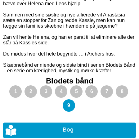
hævn over Helena med Leos hjælp.
Sammen med sine søstre og nye allierede vil Anastasia
sætte en stopper for Zan og redde Kassie, men kan hun
lægge sin families skæbne i hænderne på jægerne?
Zan vil hente Helena, og han er parat til at eliminere alle der
står på Kassies side.
De mødes hvor det hele begyndte … i Archers hus.
Skæbnebånd er niende og sidste bind i serien Blodets Bånd
– en serie om kærlighed, mystik og mørke kræfter.
Blodets bånd
1
2
3
4
5
6
7
8
9
Bog