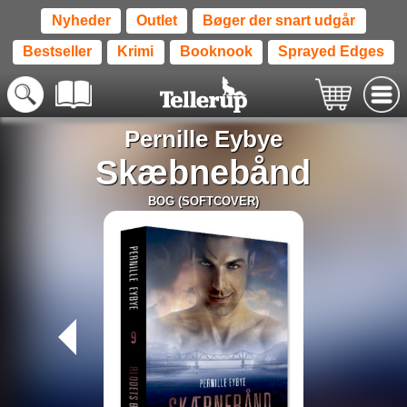
Nyheder
Outlet
Bøger der snart udgår
Bestseller
Krimi
Booknook
Sprayed Edges
Pernille Eybye
Skæbnebånd
BOG (SOFTCOVER)