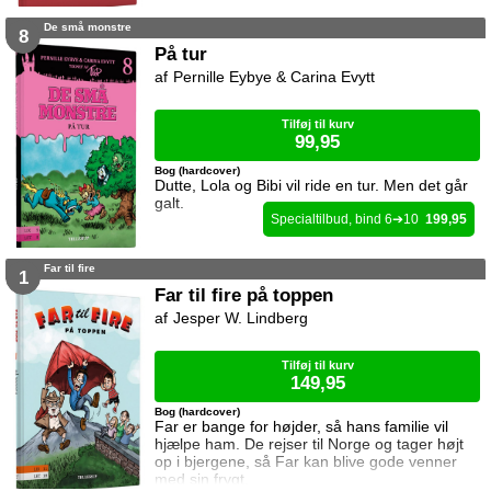
De små monstre
8
På tur
Pernille Eybye & Carina Evytt
Tilføj til kurv
99,95
Bog (hardcover)
Dutte, Lola og Bibi vil ride en tur. Men det går
galt.
6
10
199,95
Far til fire
1
Far til fire på toppen
Jesper W. Lindberg
Tilføj til kurv
149,95
Bog (hardcover)
Far er bange for højder, så hans familie vil
hjælpe ham. De rejser til Norge og tager højt
op i bjergene, så Far kan blive gode venner
med sin frygt.