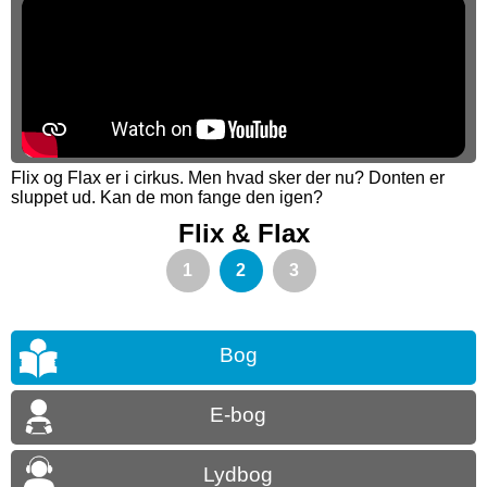
Flix og Flax er i cirkus. Men hvad sker der nu? Donten er
sluppet ud. Kan de mon fange den igen?
Flix & Flax
1
2
3
Bog
E-bog
Lydbog