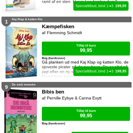
ramt af en sten. Hvem kan hjælpe dem?
1
3
199,95
Kaj Klap & katten Klo
1
Kæmpefisken
Flemming Schmidt
Tilføj til kurv
99,95
Bog (hardcover)
Gå planken ud med Kaj Klap og katten Klo, de
sjoveste pirater på de syv have. De er altid på
jagt efter en ny skat, men det kan være farligt.
1
3
199,95
Noget lurer nemlig på bunden af havet.
De små monstre
9
Bibis ben
Pernille Eybye & Carina Evytt
Tilføj til kurv
99,95
Bog (hardcover)