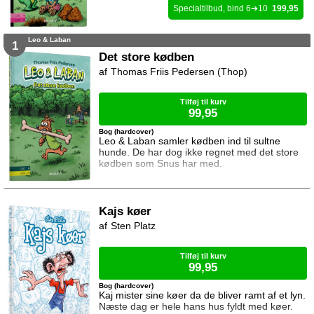
6
10
199,95
Leo & Laban
1
Det store kødben
Thomas Friis Pedersen (Thop)
Tilføj til kurv
99,95
Bog (hardcover)
Leo & Laban samler kødben ind til sultne
hunde. De har dog ikke regnet med det store
kødben som Snus har med.
Kajs køer
Sten Platz
Tilføj til kurv
99,95
Bog (hardcover)
Kaj mister sine køer da de bliver ramt af et lyn.
Næste dag er hele hans hus fyldt med køer.