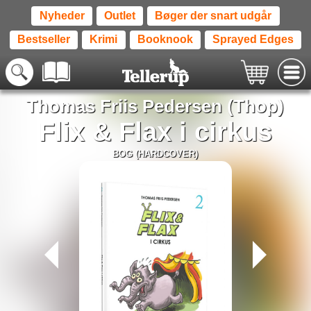
Nyheder
Outlet
Bøger der snart udgår
Bestseller
Krimi
Booknook
Sprayed Edges
Thomas Friis Pedersen (Thop)
Flix & Flax i cirkus
BOG (HARDCOVER)