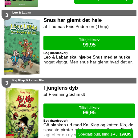
Leo & Laban
3
Snus har glemt det hele
Thomas Friis Pedersen (Thop)
Tilføj til kurv
99,95
Bog (hardcover)
Leo & Laban skal hjælpe Snus med at huske
noget vigtigt. Men snus har glemt hvad det er.
Kaj Klap & katten Klo
3
I junglens dyb
Flemming Schmidt
Tilføj til kurv
99,95
Bog (hardcover)
Gå planken ud med Kaj Klap og katten Klo, de
sjoveste pirater på de syv have. De er altid på
jagt efter en ny skat, men det kan være farligt.
1
3
199,95