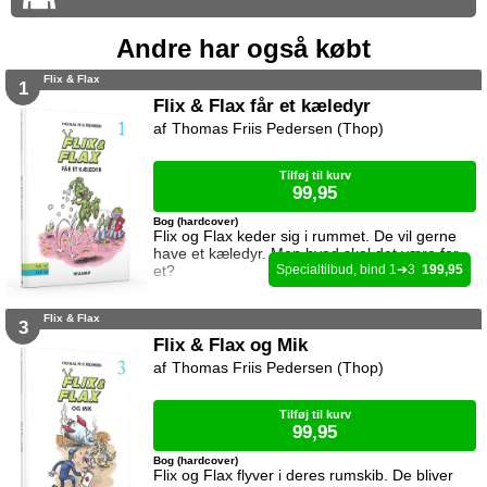
Andre har også købt
Flix & Flax
1
Flix & Flax får et kæledyr
Thomas Friis Pedersen (Thop)
Tilføj til kurv
99,95
Bog (hardcover)
Flix og Flax keder sig i rummet. De vil gerne
have et kæledyr. Men hvad skal det være for
et?
1
3
199,95
Flix & Flax
3
Flix & Flax og Mik
Thomas Friis Pedersen (Thop)
Tilføj til kurv
99,95
Bog (hardcover)
Flix og Flax flyver i deres rumskib. De bliver