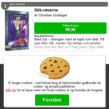
Zip i rummet
1
Slik-røverne
Christian Guldager
Tilføj til kurv
99,95
Bog (hardcover)
Mød Zip – drengen med sit eget rum-skib. På
jagt efter slik, møder Zip farlige rum-pirater.
Hvad mon der sker nu? Følg med i Zips vilde
eventyr. Til alle modige drenge og piger.
Fragtgebyret er DKK 59,95 • Fragtgebyret bortfalder ved køb over
DKK 299,00
Vi bruger cookies - ved fortsat brug af hjemmesiden godkender du
Bestiller du nu, har du dine varer på tirsdag!
cookie- og privatlivspolitikken.
Klik her
for at læse mere om hvad cookies er og hvordan de fungerer.
Max 50 kr.
Bøger til en 🐕
★★★★★
Forstået
Læs hvad vores kunder siger om os på Trustpilot