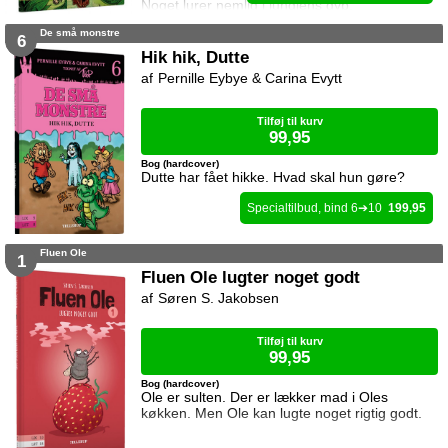
Noget lurer nemlig i junglens dyb.
De små monstre
6
Hik hik, Dutte
Pernille Eybye & Carina Evytt
Tilføj til kurv
99,95
Bog (hardcover)
Dutte har fået hikke. Hvad skal hun gøre?
6
10
199,95
Fluen Ole
1
Fluen Ole lugter noget godt
Søren S. Jakobsen
Tilføj til kurv
99,95
Bog (hardcover)
Ole er sulten. Der er lækker mad i Oles
køkken. Men Ole kan lugte noget rigtig godt.