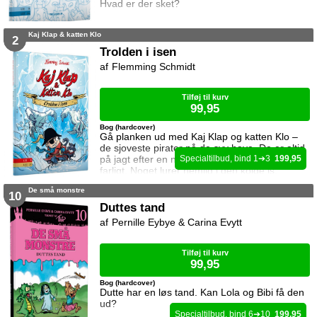
Hvad er der sket?
Kaj Klap & katten Klo
2
Trolden i isen
Flemming Schmidt
Tilføj til kurv
99,95
Bog (hardcover)
Gå planken ud med Kaj Klap og katten Klo –
de sjoveste pirater på de syv have. De er altid
på jagt efter en ny skat, men det kan være
1
3
199,95
farligt. Noget lurer nemlig i den kolde is.
De små monstre
10
Duttes tand
Pernille Eybye & Carina Evytt
Tilføj til kurv
99,95
Bog (hardcover)
Dutte har en løs tand. Kan Lola og Bibi få den
ud?
6
10
199,95