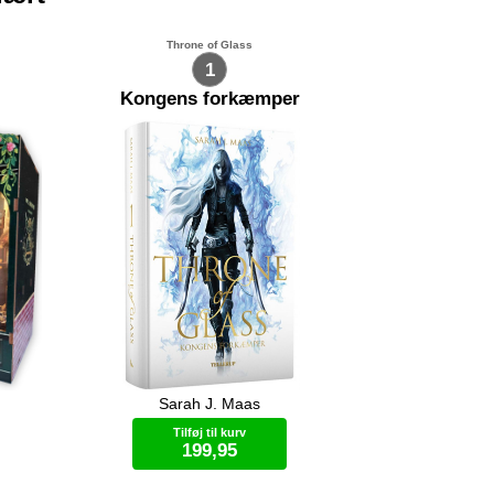
Throne of Glass
1
Kongens forkæmper
Sarah J. Maas
Celaena Sardothien, Adarlans
ini-
farligste snigmorder, er blevet forrådt
Tilføj til kurv
 selv
og afsoner nu i Endoviers saltminer.
199,95
Da kronprinsen af Adarlan opfordrer
dretter
hende til at stille op i konkurrencen
ljer.
om at blive kongens forkæmper, får