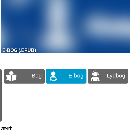
E-BOG (.EPUB)
Bog
E-bog
Lydbog
lært