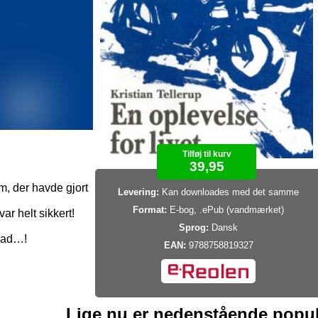
Tilføj til kurv
39,95
am, der havde gjort
Levering:
Kan downloades med det samme
Format:
E-bog, .ePub (vandmærket)
var helt sikkert!
Sprog:
Dansk
lad…!
EAN:
9788758819327
Lige nu er nedenstående popu