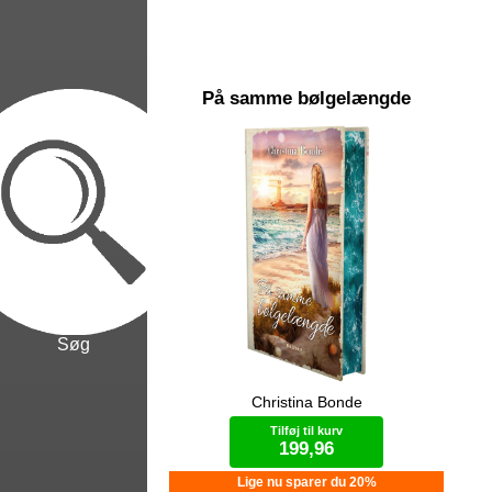
På samme bølgelængde
Søg
Christina Bonde
”Når to bølger med samme
Ael
bølgelængde mødes, kan de enten
mag
Tilføj til kurv
forstærke eller svække hinanden,
ska
199,96
afhængigt af den fase de er i.” ”Så
hv
hvilken fase er vi i?” ”Jeg tror vi er i
op
Lige nu sparer du 20%
den samme fase.” To ting er vigtige
Det