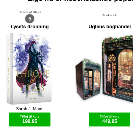
Throne of Glass
Booknook
5
Lysets dronning
Uglens boghandel
Sarah J. Maas
in arbejder på en plan om at sætte
Forkæl din bogreol med en
ien fri i Adarlan igen. Samtidig
Booknook! En Booknook er et m
Tilføj til kurv
Tilføj til kurv
l hun finde penge til en hær, og
landskab eller miniature-rum du
199,95
449,95
or finder man dem? Chaol har ikke
samler. Gør dig klar til hyggelig
givet håbet om at redde Dorian.
fordybelse, når du del for del in
 bliver dog konstant sværere at
det lille rum med de fineste deta