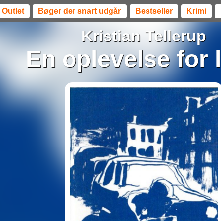
Outlet
Bøger der snart udgår
Bestseller
Krimi
Kristian Tellerup
En oplevelse for l