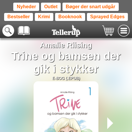
Nyheder
Outlet
Bøger der snart udgår
Bestseller
Krimi
Booknook
Sprayed Edges
Amalie Riising
Trine og bamsen der
gik i stykker
E-BOG (.EPUB)