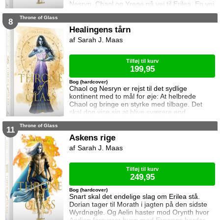
Nesryn, Chaol og Yrene på vej til Erilea. En vej
der fører dem forbi Chaols barndomshjem
Throne of Glass
hvor hans far er nådigherre. I Terrasen
8
kæmper Aedion mod Erawans fremrykkende
Healingens tårn
styrker og sin vrede over den aftale Aelin og
Sarah J. Maas
Lysandra har indgået. Og Dorian og Manon
må vælge om de vil lede efte
Tilføj til kurv
199,95
Bog (hardcover)
Chaol og Nesryn er rejst til det sydlige
kontinent med to mål for øje: At helbrede
Chaol og bringe en styrke med tilbage. Det
skal dog vise sig at blive sværere end
forventet, for khaganen, det sydlige kontinents
Throne of Glass
mægtige leder, er i sorg og ønsker ikke at
11
træffe en beslutning her og nu. Da en healer
Askens rige
bliver myrdet under mystiske omstændigheder,
Sarah J. Maas
frygter Chaol og Nesryn at Valkerne er fulgt
efter dem til syden.
Tilføj til kurv
249,95
Bog (hardcover)
Snart skal det endelige slag om Erilea stå.
Dorian tager til Morath i jagten på den sidste
Wyrdnøgle. Og Aelin haster mod Orynth hvor