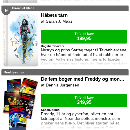
Aedion forsvarer byen mod Erawans horder.
Heldigvis er han ikke alene. Men kan deres
Throne of Glass
forbundsfæller overhovedet gøre en forskel
9
mod Erawans rædsler?
Håbets tårn
Sarah J. Maas
Tilføj til kurv
199,95
Bog (hardcover)
Nesryn og prins Sartaq tager til Tavanbjergene
hvor de håber at finde ud af hvad rukhinerne
ved om Valkernes historie. Imens fortsætter
Chaol og Yrene healingen og kampen mod det
mystiske mørke som lurer inden i ham. Men
Freddy-serien
tiden er ved at rinde ud hvis de skal hjælpe
deres venner derhjemme.
De fem bøger med Freddy og monstrene
Dennis Jürgensen
Tilføj til kurv
249,95
Specialtilbud
Freddy, 11 år og gyserfan, bliver en nat
kidnappet af Neanderslottets monstre, som
ønsker hans hjælp. Det bliver starten på et
ubrydeligt venskab med vampyren Grev