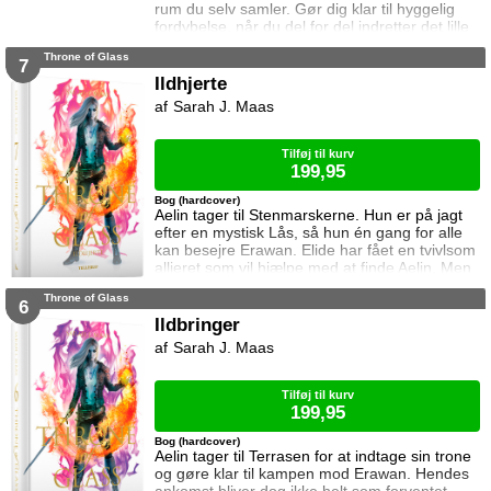
rum du selv samler. Gør dig klar til hyggelig
fordybelse, når du del for del indretter det lille
rum med de fineste detaljer. Med lukkede
Throne of Glass
sider passer booknooks perfekt til bogreolen,
7
og med det indbyggede lys, pynter den også i
Ildhjerte
mørke. I denne booknook går døren op og i til
Sarah J. Maas
uglens charmerende lille boghandel, som med
garanti har lige den bog du ik
Tilføj til kurv
199,95
Bog (hardcover)
Aelin tager til Stenmarskerne. Hun er på jagt
efter en mystisk Lås, så hun én gang for alle
kan besejre Erawan. Elide har fået en tvivlsom
allieret som vil hjælpe med at finde Aelin. Men
for hvilken pris? Manon vågner i lænker og
Throne of Glass
aner ikke hvor hun befinder sig. Samtidig kan
6
Dorian ikke glemme heksen der hjalp ham i
Ildbringer
Rifthold.
Sarah J. Maas
Tilføj til kurv
199,95
Bog (hardcover)
Aelin tager til Terrasen for at indtage sin trone
og gøre klar til kampen mod Erawan. Hendes