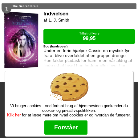
Dracula, varulven Eddie, den hovedløse ridder
The Secret Circle
Sir Arthur Fieldstein, Frankenstein-uhyret
1
Boris, mumien Mummy og bøvsedragen Nitan.
Indvielsen
L. J. Smith
Tilføj til kurv
99,95
Bog (hardcover)
Under en ferie hjælper Cassie en mystisk fyr
fra at blive overfaldet af en gruppe drenge.
Hun falder pladask for ham, men når aldrig at
finde ud af hvad han hedder eller hvor han
kommer fra. Da hendes mor beslutter at de
skal flytte til New Salem for at bo hos Cassies
bedstemor, møder hun på den nye skole en
gruppe jævnaldrende som både er
Fragtgebyret er DKK 59,95 • Fragtgebyret bortfalder ved køb over
skræmmende og fascinerende. De er alle
medlemmer af en hemmelig klub og her stø
DKK 299,00
Vi bruger cookies - ved fortsat brug af hjemmesiden godkender du
Bestiller du i dag, har du dine varer på tirsdag!
cookie- og privatlivspolitikken.
Klik her
for at læse mere om hvad cookies er og hvordan de fungerer.
Max 50 kr.
Bøger til en 🐕
★★★★★
Forstået
Læs hvad vores kunder siger om os på Trustpilot