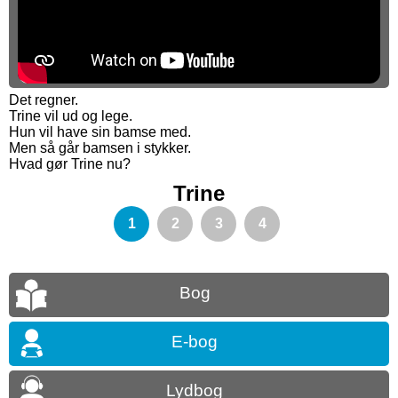
Det regner.
Trine vil ud og lege.
Hun vil have sin bamse med.
Men så går bamsen i stykker.
Hvad gør Trine nu?
Trine
1
2
3
4
Bog
E-bog
Lydbog