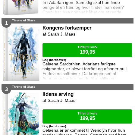
fri i Adarlan igen. Samtidig skal hun finde
penge til en hær, og hvor finder man dem?
Chaol har ikke opgivet håbet om at redde
Dorian. Det bliver dog konstant sværere at
Throne of Glass
forsvare hvad der virker mere og mere som en
1
ønskedrøm, for prinsen lader til at have
Kongens forkæmper
opgivet kampen. Manon plages af
Sarah J. Maas
samvittighedskvaler og presses fra alle sider.
På den ene står Overheksen og hertug
Perringto
Tilføj til kurv
199,95
Bog (hardcover)
Celaena Sardothien, Adarlans farligste
snigmorder, er blevet forrådt og afsoner nu i
Endoviers saltminer. Da kronprinsen af
Adarlan opfordrer hende til at stille op i
konkurrencen om at blive kongens forkæmper,
Throne of Glass
får hun en uventet chance for at genvinde sin
3
frihed. For at vinde skal hun slå sine barske
Ildens arving
modstandere, der alle er mandlige lejesoldater
Sarah J. Maas
og kriminelle, som bestemt ikke tøver med at
bruge beskidte tricks. Celaena er do
Tilføj til kurv
199,95
Bog (hardcover)
Celaena er ankommet til Wendlyn hvor hun