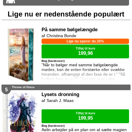
Lige nu er nedenstående populært
På samme bølgelængde
Christina Bonde
Lige nu sparer du 20%
Tilføj til kurv
199,96
Bog (hardcover)
”Når to bølger med samme bølgelængde
mødes, kan de enten forstærke eller svække
hinanden, afhængigt af den fase de er i.” ”Så
hvilken fase er vi i?” ”Jeg tror vi er i den
samme fase.” To ting er vigtige for Elina da
Throne of Glass
hun rejser til den lille ferieby ved kysten for at
5
sætte sin afdøde fars hus til salg. Salget skal
Lysets dronning
gå hurtigt, og hendes ophold skal være kort.
Sarah J. Maas
Elina har ikke besøgt byen siden hendes far
brød kontakten da hun var se
Tilføj til kurv
199,95
Bog (hardcover)
Aelin arbejder på en plan om at sætte magien