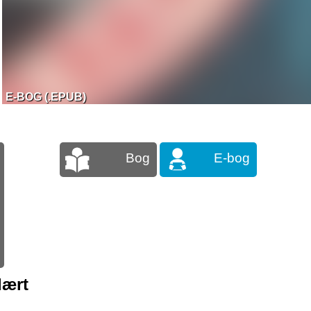
E-BOG (.EPUB)
Bog
E-bog
lært