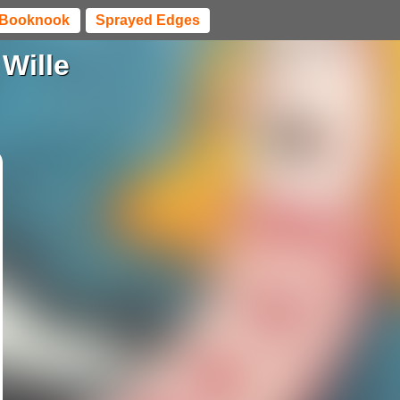
Booknook
Sprayed Edges
Wille