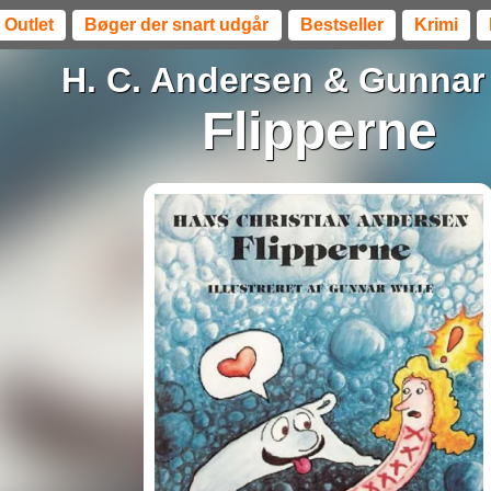
Outlet
Bøger der snart udgår
Bestseller
Krimi
H. C. Andersen
&
Gunnar 
Flipperne