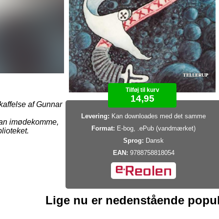
Tilføj til kurv
14,95
affelse af Gunnar
Levering:
Kan downloades med det samme
e kan imødekomme,
Format:
E-bog, .ePub (vandmærket)
blioteket.
Sprog:
Dansk
EAN:
9788758818054
Lige nu er nedenstående popu