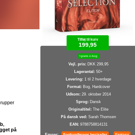
Tilføj til kurv
199,95
+gratis e-bog
Vejl. pris:
DKK 299,95
Lagerantal:
50+
Levering:
1 til 2 hverdage
Format:
Bog, Hardcover
Udkom:
29. oktober 2014
Sprog:
Dansk
grupper
Originaltitel:
The Elite
På dansk ved:
Sarah Thomsen
b,
EAN:
9788758814131
ygget på
Emner:
Boghandlerens bestseller
Fantasy