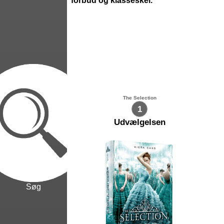
forbud og klasseskel.
The Selection
1
Udvælgelsen
Søg