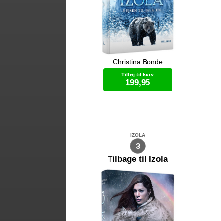
Christina Bonde
Izola er 19 år og vokset op med sin
Ael
mors fortælling af et ganske specielt
mag
Tilføj til kurv
eventyr. Da moren pludselig dør, får
ska
199,95
Izola overdraget en mystisk kasse.
hv
Men kassen er langt fra det eneste
op
som moren har holdt skjult. Inden
Det
Bog (hardcover)
længe befinder Izola sig i en ekstrem
for
og farlig verden hvor hun må kæmpe
me
for at overleve og samtidig opklare
lad
morens rolle der viser sig at være
Ma
IZOLA
skæbnesvanger for Izolas fremtid. Er
og 
3
eventyret sandt? Og hvad er betydnin
st
Tilbage til Izola