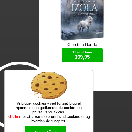
Christina Bonde
Falkiens undergang er endelig, og
Hol
hjemme får Izola mistanke om at
Jü
Tilføj til kurv
Mais søster, Anne, skjuler en
opl
199,95
hemmelighed som involverer hende i
hum
eventyret. Med hjælp fra
ha
brandmanden Mathias kæmper Izola
og 
Bog (hardcover)
sig tilbage til øen for at finde Jorian
at
og redde dem som har overlevet
Jeg
rigets udslettelse. Men hun er ikke
be
forberedt på konsekvensen af
at 
søjlernes fald. I den tilisede, døde
kæ
verden venter skræmmende
spi
modstand som sender Izola ud på en
da
Vi bruger cookies - ved fortsat brug af
farefuld færd.
hjemmesiden godkender du cookie- og
privatlivspolitikken.
Klik her
for at læse mere om hvad cookies er og
hvordan de fungerer.