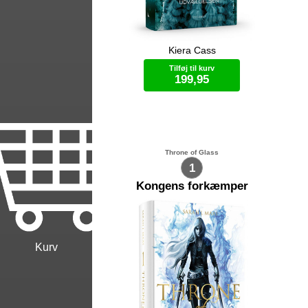
Kiera Cass
Den unge America Singer tilhører en
Tyv
af de lavere samfundsklasser i
Udv
Tilføj til kurv
nationen Illéa. Hendes familie lever
lyk
199,95
på sultegrænsen. Derfor burde hun
og
være lykkelig da hun inviteres til at
be
deltage i Udvælgelsen hvor landets
sig
Bog (hardcover)
kronprins, for åbent kamera, vil vælge
uti
sin prinsesse blandt tilfældigt
en
udtrukne piger. Det er ikke en nem
ka
beslutning for America, da hun i det
lø
Throne of Glass
skjulte har en kæreste – men
Udv
1
familiens økonomi tvinger hende dog
æld
til at deltage
Me
Kongens forkæmper
Kurv