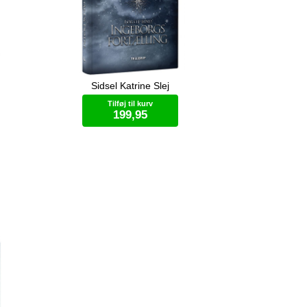
Sidsel Katrine Slej
 Vil
Ingeborg Agnarrsdatter er en af
? I
Asgårds valkyrier. Viljestærk,
Tilføj til kurv
ig på
intelligent og mestrer sit sværd som
199,95
en sine
få. Egenskaber der får bejlere til at
flygte i stor stil. Som kvinde er det
ellers hendes pligt at sikre sin familie
Bog (hardcover)
. Hun
gennem en alliance med en af
ns og
Asgårds mægtige slægter, men her
hun
fejler hun igen og igen. Lige indtil den
bne
dag hun møder ham. Ham der ser
t
hende. Ham der kommer til at betyde
alt. Ham det får fatale konsekvenser
at skæ