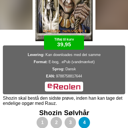
Tilføj til kurv
39,95
Levering:
Kan downloades med det samme
Format:
E-bog, .ePub (vandmærket)
Sprog:
Dansk
EAN:
9788758817644
Shozin skal bestå den sidste prøve, inden han kan tage det
endelige opgør med Rauz.
Shozin Sølvhår
1
2
3
4