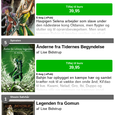
Tilføj til kurv
39,95
E-bog (.ePub)
Havpigen Selena arbejder som slave under
den nådesløse kong Oldanos, men flygter og
slutter sig til oprørsbevægelsen. Men snart
kommer Bahjin til hendes verden, og alt vil
blive meget værre.
Spiralen
5
Ånderne fra Tidernes Begyndelse
Lise Bidstrup
Tilføj til kurv
39,95
E-bog (.ePub)
Bahjin har opbygget en kæmpe hær og samlet
kræfter nok til at vække den onde ånd, Kil'dao
til live. Kwami, Nelad, Gro, Ibi, Duppo og
Selena slår sig sammen og kæmper imod
Bahjins planer i et endegyldigt sidste slag.
Shozin Sølvhår
1
Legenden fra Gomun
Lise Bidstrup