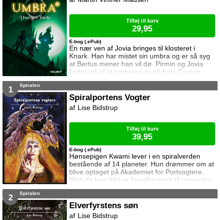
atter på spil, og denne gang vil hun gøre alt
for at vinde. Umbra er en fa
Tilføj til kurv
29,95
E-bog (.ePub)
En nær ven af Jovia bringes til klosteret i
Knark. Han har mistet sin umbra og er så syg
at Bertus mener han vil dø. Pirmin og Jovia
finder ud af at umbraen er på fyrst Corpus
slot, men man kan ikke komme ind på slottet.
Spiralen
Det har ingen gjort før. Fyrst Corpus ondskab
1
vokser og vokser, og denne gang kommer
Spiralportens Vogter
Jovia og Pirmin til at mærke hans enorme
Lise Bidstrup
styrke helt tæt på. Umbra er en fantasyserie
om godt og ondt, om mod og ang
Tilføj til kurv
39,95
E-bog (.ePub)
Hønsepigen Kwami lever i en spiralverden
bestående af 14 planeter. Hun drømmer om at
blive optaget på Akademiet for Portvogtere.
Men da hun ikke er forudbestemt til optagelse
må hun først bekæmpe de onde kræfter der
Spiralen
truer spiralverdenen.
2
Elverfyrstens søn
Lise Bidstrup