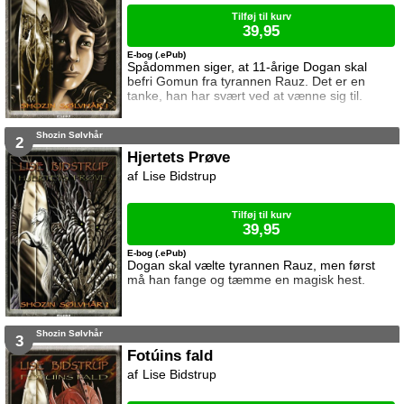
Tilføj til kurv
39,95
E-bog (.ePub)
Spådommen siger, at 11-årige Dogan skal
befri Gomun fra tyrannen Rauz. Det er en
tanke, han har svært ved at vænne sig til.
Shozin Sølvhår
2
Hjertets Prøve
Lise Bidstrup
Tilføj til kurv
39,95
E-bog (.ePub)
Dogan skal vælte tyrannen Rauz, men først
må han fange og tæmme en magisk hest.
Shozin Sølvhår
3
Fotúins fald
Lise Bidstrup