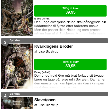
Tilføj til kurv
39,95
E-bog (.ePub)
Den unge elverprins Nelad skal påbegynde sin
uddannelse til fyrste efter faderens ønske.
Men det passer ikke Nelad, og som protest
stikker han af til Sølvbyen. Men det hele tager
en dramatisk vending, da han møder jægeren
Spiralen
Duppo.
3
Kvarklogens Broder
Lise Bidstrup
Tilføj til kurv
39,95
E-bog (.ePub)
Den unge trold Gro må brat forlade sit trygge
bjerg og tage på rejse ud i Spiralen. Da han er
den eneste, der kan hjælpe sin klan i kampen
mod den grusomme Bahjin.
Spiralen
4
Slavetøsen
Lise Bidstrup