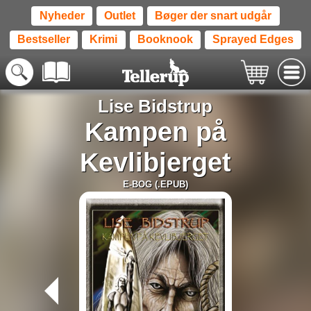
Nyheder
Outlet
Bøger der snart udgår
Bestseller
Krimi
Booknook
Sprayed Edges
Lise Bidstrup
Kampen på
Kevlibjerget
E-BOG (.EPUB)