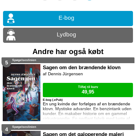
E-bog
Lydbog
Andre har også købt
Spøgelseslinien
5
Sagen om den brændende klovn
Dennis Jürgensen
Tilføj til kurv
49,95
E-bog (.ePub)
En ung kvinde der forfølges af en brændende
klovn. Mystiske advarsler. En benzintank uden
kunder. En makaber historie om en gammel
cirkustragedie. En nedlagt fabrik med lugte af
svovl og lyde af stegende kød. Tyveri fra et
Spøgelseslinien
klovnemuseum. Dødsspring fra et højhus.
4
Larm fra en ånd der banker på ... Der er intet
Sagen om det galoperende maleri