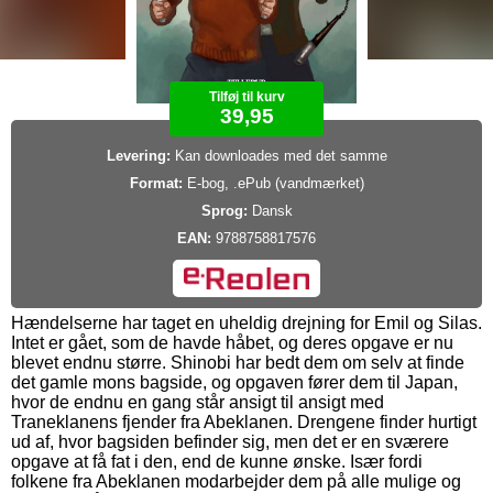
Tilføj til kurv
39,95
Levering:
Kan downloades med det samme
Format:
E-bog, .ePub (vandmærket)
Sprog:
Dansk
EAN:
9788758817576
Hændelserne har taget en uheldig drejning for Emil og Silas.
Intet er gået, som de havde håbet, og deres opgave er nu
blevet endnu større. Shinobi har bedt dem om selv at finde
det gamle mons bagside, og opgaven fører dem til Japan,
hvor de endnu en gang står ansigt til ansigt med
Traneklanens fjender fra Abeklanen. Drengene finder hurtigt
ud af, hvor bagsiden befinder sig, men det er en sværere
opgave at få fat i den, end de kunne ønske. Især fordi
folkene fra Abeklanen modarbejder dem på alle mulige og