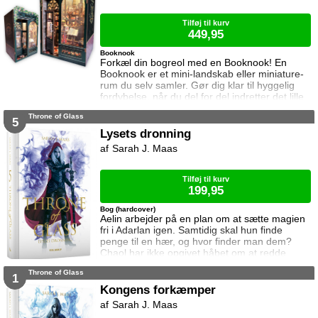
brød kontakten da hun var se
Tilføj til kurv
449,95
Booknook
Forkæl din bogreol med en Booknook! En
Booknook er et mini-landskab eller miniature-
rum du selv samler. Gør dig klar til hyggelig
fordybelse, når du del for del indretter det lille
rum med de fineste detaljer. Med lukkede
Throne of Glass
sider passer booknooks perfekt til bogreolen,
5
og med det indbyggede lys, pynter den også i
Lysets dronning
mørke. I denne booknook går døren op og i til
Sarah J. Maas
uglens charmerende lille boghandel, som med
garanti har lige den bog du ik
Tilføj til kurv
199,95
Bog (hardcover)
Aelin arbejder på en plan om at sætte magien
fri i Adarlan igen. Samtidig skal hun finde
penge til en hær, og hvor finder man dem?
Chaol har ikke opgivet håbet om at redde
Dorian. Det bliver dog konstant sværere at
Throne of Glass
forsvare hvad der virker mere og mere som en
1
ønskedrøm, for prinsen lader til at have
Kongens forkæmper
opgivet kampen. Manon plages af
Sarah J. Maas
samvittighedskvaler og presses fra alle sider.