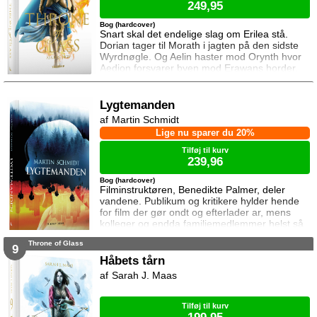
249,95
Bog (hardcover)
Snart skal det endelige slag om Erilea stå.
Dorian tager til Morath i jagten på den sidste
Wyrdnøgle. Og Aelin haster mod Orynth hvor
Aedion forsvarer byen mod Erawans horder.
Heldigvis er han ikke alene. Men kan deres
forbundsfæller overhovedet gøre en forskel
mod Erawans rædsler?
Lygtemanden
Martin Schmidt
Lige nu sparer du 20%
Tilføj til kurv
239,96
Bog (hardcover)
Filminstruktøren, Benedikte Palmer, deler
vandene. Publikum og kritikere hylder hende
for film der gør ondt og efterlader ar, mens
kolleger og endda familiemedlemmer helst så
hende forsvinde. Under en rejse til Los
Throne of Glass
Angeles bliver hun forgiftet og er tæt på at
9
miste livet. Da efterforskningen fortsætter
Håbets tårn
hjemme i Danmark, sender FBI den
Sarah J. Maas
nyuddannede agent April Biggs for at assistere
en dansk taskforce. Sporene dør ud, men så
tager sag
Tilføj til kurv