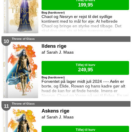
Tilføj til kurv
199,95
Bog (hardcover)
Chaol og Nesryn er rejst til det sydlige
kontinent med to mål for øje: At helbrede
Chaol og bringe en styrke med tilbage. Det
skal dog vise sig at blive sværere end
forventet, for khaganen, det sydlige kontinents
Throne of Glass
mægtige leder, er i sorg og ønsker ikke at
10
træffe en beslutning her og nu. Da en healer
Ildens rige
bliver myrdet under mystiske omstændigheder,
Sarah J. Maas
frygter Chaol og Nesryn at Valkerne er fulgt
efter dem til syden.
Tilføj til kurv
249,95
Bog (hardcover)
Forventet på lager midt juli 2024 ---- Aelin er
borte, og Elide, Rowan og hans kadre gør alt
hvad de kan for at finde hende. Imens er
Nesryn, Chaol og Yrene på vej til Erilea. En vej
der fører dem forbi Chaols barndomshjem
Throne of Glass
hvor hans far er nådigherre. I Terrasen
11
kæmper Aedion mod Erawans fremrykkende
Askens rige
styrker og sin vrede over den aftale Aelin og
Sarah J. Maas
Lysandra har indgået. Og Dorian og Manon
må vælge om de vil lede efte
Tilføj til kurv