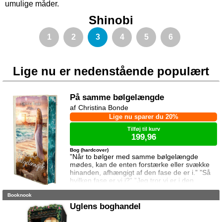
umulige måder.
Shinobi
1
2
3
4
5
6
Lige nu er nedenstående populært
På samme bølgelængde
Christina Bonde
Lige nu sparer du 20%
Tilføj til kurv
199,96
Bog (hardcover)
”Når to bølger med samme bølgelængde
mødes, kan de enten forstærke eller svække
hinanden, afhængigt af den fase de er i.” ”Så
hvilken fase er vi i?” ”Jeg tror vi er i den
samme fase.” To ting er vigtige for Elina da
Booknook
hun rejser til den lille ferieby ved kysten for at
sætte sin afdøde fars hus til salg. Salget skal
Uglens boghandel
gå hurtigt, og hendes ophold skal være kort.
Elina har ikke besøgt byen siden hendes far