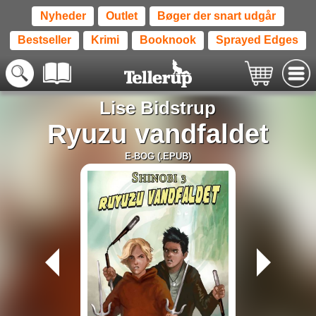
Nyheder
Outlet
Bøger der snart udgår
Bestseller
Krimi
Booknook
Sprayed Edges
Lise Bidstrup
Ryuzu vandfaldet
E-BOG (.EPUB)