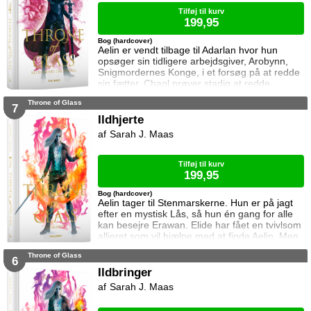
Tilføj til kurv
199,95
Bog (hardcover)
Aelin er vendt tilbage til Adarlan hvor hun
opsøger sin tidligere arbejdsgiver, Arobynn,
Snigmordernes Konge, i et forsøg på at redde
sin fætter. Chaol prøver stadig at redde
Dorian, men det bliver fortsat sværere som
Throne of Glass
tiden går. Dorian er nemlig nu i kongens magt
7
og orker ikke længere at kæmpe imod.
Ildhjerte
Samtidig står Manon i en svær situation.
Sarah J. Maas
Hertug Perrington har givet hende klare
ordrer, men skal hun følge dem eller give e
Tilføj til kurv
199,95
Bog (hardcover)
Aelin tager til Stenmarskerne. Hun er på jagt
efter en mystisk Lås, så hun én gang for alle
kan besejre Erawan. Elide har fået en tvivlsom
allieret som vil hjælpe med at finde Aelin. Men
for hvilken pris? Manon vågner i lænker og
Throne of Glass
aner ikke hvor hun befinder sig. Samtidig kan
6
Dorian ikke glemme heksen der hjalp ham i
Ildbringer
Rifthold.
Sarah J. Maas