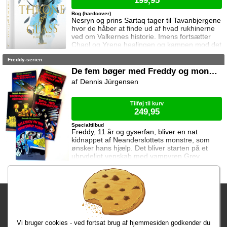
199,95
Bog (hardcover)
Nesryn og prins Sartaq tager til Tavanbjergene
hvor de håber at finde ud af hvad rukhinerne
ved om Valkernes historie. Imens fortsætter
Chaol og Yrene healingen og kampen mod det
mystiske mørke som lurer inden i ham. Men
Freddy-serien
tiden er ved at rinde ud hvis de skal hjælpe
deres venner derhjemme.
De fem bøger med Freddy og monstrene
Dennis Jürgensen
Tilføj til kurv
249,95
Specialtilbud
Freddy, 11 år og gyserfan, bliver en nat
kidnappet af Neanderslottets monstre, som
ønsker hans hjælp. Det bliver starten på et
ubrydeligt venskab med vampyren Grev
Dracula, varulven Eddie, den hovedløse ridder
Sir Arthur Fieldstein, Frankenstein-uhyret
Boris, mumien Mummy og bøvsedragen Nitan.
Fragtgebyret er DKK 59,95 • Fragtgebyret bortfalder ved køb over
DKK 299,00
Vi bruger cookies - ved fortsat brug af hjemmesiden godkender du
Bestiller du inden kl. 13:00 har du dine varer i morgen!