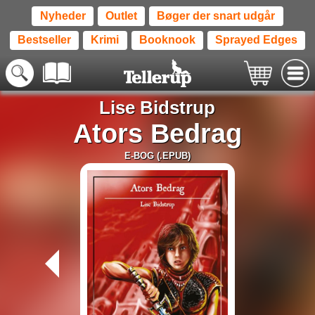
Nyheder
Outlet
Bøger der snart udgår
Bestseller
Krimi
Booknook
Sprayed Edges
Lise Bidstrup
Ators Bedrag
E-BOG (.EPUB)