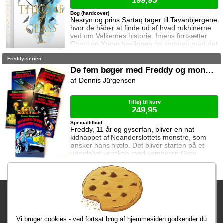
199,95
Bog (hardcover)
Nesryn og prins Sartaq tager til Tavanbjergene
hvor de håber at finde ud af hvad rukhinerne
ved om Valkernes historie. Imens fortsætter
Chaol og Yrene healingen og kampen mod det
mystiske mørke som lurer inden i ham. Men
Freddy-serien
tiden er ved at rinde ud hvis de skal hjælpe
deres venner derhjemme.
De fem bøger med Freddy og monstrene
Dennis Jürgensen
Tilføj til kurv
249,95
Specialtilbud
Freddy, 11 år og gyserfan, bliver en nat
kidnappet af Neanderslottets monstre, som
ønsker hans hjælp. Det bliver starten på et
ubrydeligt venskab med vampyren Grev
Dracula, varulven Eddie, den hovedløse ridder
Sir Arthur Fieldstein, Frankenstein-uhyret
Boris, mumien Mummy og bøvsedragen Nitan.
Fragtgebyret er DKK 59,95 • Fragtgebyret bortfalder ved køb over
DKK 299,00
Vi bruger cookies - ved fortsat brug af hjemmesiden godkender du
Bestiller du inden kl. 13:00 har du dine varer på mandag!