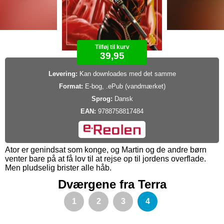
Tilføj til kurv
39,95
Levering:
Kan downloades med det samme
Format:
E-bog, .ePub (vandmærket)
Sprog:
Dansk
EAN:
9788758817484
Ator er genindsat som konge, og Martin og de andre børn
venter bare på at få lov til at rejse op til jordens overflade.
Men pludselig brister alle håb.
Dværgene fra Terra
1
2
3
4