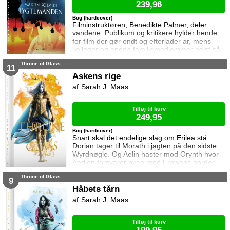
239,96
Bog (hardcover)
Filminstruktøren, Benedikte Palmer, deler
vandene. Publikum og kritikere hylder hende
for film der gør ondt og efterlader ar, mens
kolleger og endda familiemedlemmer helst så
hende forsvinde. Under en rejse til Los
Throne of Glass
Angeles bliver hun forgiftet og er tæt på at
11
miste livet. Da efterforskningen fortsætter
Askens rige
hjemme i Danmark, sender FBI den
Sarah J. Maas
nyuddannede agent April Biggs for at assistere
en dansk taskforce. Sporene dør ud, men så
tager sag
Tilføj til kurv
249,95
Bog (hardcover)
Snart skal det endelige slag om Erilea stå.
Dorian tager til Morath i jagten på den sidste
Wyrdnøgle. Og Aelin haster mod Orynth hvor
Aedion forsvarer byen mod Erawans horder.
Heldigvis er han ikke alene. Men kan deres
Throne of Glass
forbundsfæller overhovedet gøre en forskel
9
mod Erawans rædsler?
Håbets tårn
Sarah J. Maas
Tilføj til kurv