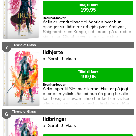
Tilføj til kurv
199,95
Bog (hardcover)
Aelin er vendt tilbage til Adarlan hvor hun
opsøger sin tidligere arbejdsgiver, Arobynn,
Snigmordernes Konge, i et forsøg på at redde
sin fætter. Chaol prøver stadig at redde
Dorian, men det bliver fortsat sværere som
Throne of Glass
tiden går. Dorian er nemlig nu i kongens magt
7
og orker ikke længere at kæmpe imod.
Ildhjerte
Samtidig står Manon i en svær situation.
Sarah J. Maas
Hertug Perrington har givet hende klare
ordrer, men skal hun følge dem eller give e
Tilføj til kurv
199,95
Bog (hardcover)
Aelin tager til Stenmarskerne. Hun er på jagt
efter en mystisk Lås, så hun én gang for alle
kan besejre Erawan. Elide har fået en tvivlsom
allieret som vil hjælpe med at finde Aelin. Men
for hvilken pris? Manon vågner i lænker og
Throne of Glass
aner ikke hvor hun befinder sig. Samtidig kan
6
Dorian ikke glemme heksen der hjalp ham i
Ildbringer
Rifthold.
Sarah J. Maas