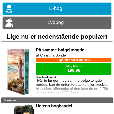
E-bog
Lydbog
Lige nu er nedenstående populært
På samme bølgelængde
Christina Bonde
Lige nu sparer du 20%
Tilføj til kurv
199,96
Bog (hardcover)
”Når to bølger med samme bølgelængde
mødes, kan de enten forstærke eller svække
hinanden, afhængigt af den fase de er i.” ”Så
hvilken fase er vi i?” ”Jeg tror vi er i den
samme fase.” To ting er vigtige for Elina da
Booknook
hun rejser til den lille ferieby ved kysten for at
sætte sin afdøde fars hus til salg. Salget skal
Uglens boghandel
gå hurtigt, og hendes ophold skal være kort.
Elina har ikke besøgt byen siden hendes far