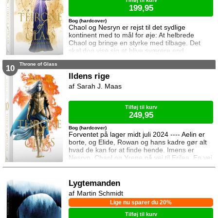
Tilføj til kurv
199,95
Bog (hardcover)
Chaol og Nesryn er rejst til det sydlige
kontinent med to mål for øje: At helbrede
Chaol og bringe en styrke med tilbage. Det
skal dog vise sig at blive sværere end
forventet, for khaganen, det sydlige kontinents
Throne of Glass
mægtige leder, er i sorg og ønsker ikke at
10
træffe en beslutning her og nu. Da en healer
Ildens rige
bliver myrdet under mystiske omstændigheder,
Sarah J. Maas
frygter Chaol og Nesryn at Valkerne er fulgt
efter dem til syden.
Tilføj til kurv
249,95
Bog (hardcover)
Forventet på lager midt juli 2024 ---- Aelin er
borte, og Elide, Rowan og hans kadre gør alt
hvad de kan for at finde hende. Imens er
Nesryn, Chaol og Yrene på vej til Erilea. En vej
der fører dem forbi Chaols barndomshjem
hvor hans far er nådigherre. I Terrasen
kæmper Aedion mod Erawans fremrykkende
Lygtemanden
styrker og sin vrede over den aftale Aelin og
Martin Schmidt
Lysandra har indgået. Og Dorian og Manon
Lige nu sparer du 20%
må vælge om de vil lede efte
Tilføj til kurv