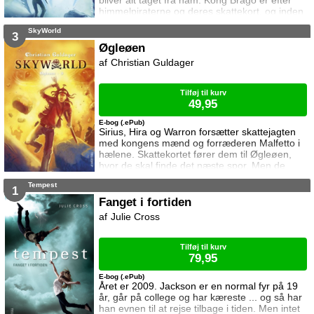
bliver alt taget fra ham. Kong Brago er efter
himmelpiraterne og deres skattekort, og inden
længe er Sirius, Hira og Warron nødt til at
SkyWorld
finde de fire spor som skal lede dem til den
3
magiske Humon-maske der kan redde Hiras
Øgleøen
far. Men det næste spor befinder sig i en
Christian Guldager
fæstning som tilhører en menneskeædende
cyborg. Eventyret fortsætter i Hi
Tilføj til kurv
49,95
E-bog (.ePub)
Sirius, Hira og Warron forsætter skattejagten
med kongens mænd og forræderen Malfetto i
hælene. Skattekortet fører dem til Øgleøen,
hvor de skal finde det næste spor. Men de
blodtørstige indfødte har deres helt egen plan
Tempest
med troldmanden Warron. En plan som kan
1
betyde død og ødelæggelse for hele
Fanget i fortiden
Himmelriget ... SkyWorld er en episk science
Julie Cross
fiction-fortælling om flyvende monsterfisk,
venskab og helten i os alle. --- --- ---
Tilføj til kurv
79,95
E-bog (.ePub)
Året er 2009. Jackson er en normal fyr på 19
år, går på college og har kæreste ... og så har
han evnen til at rejse tilbage i tiden. Men intet