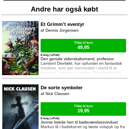
Andre har også købt
Et Grimm’t eventyr
Dennis Jürgensen
Tilføj til kurv
49,95
E-bog (.ePub)
Den geniale videnskabsmand, professor
Lambert Deefækt, har opfundet en fantastisk
maskine, som gør mennesket i stand til at
rejse ind i bøgernes verden. Bogstavelig talt.
Og den første litteratur-hob som udforskes er
Grimms Samlede Eventyr. Agenter fra den
tophemmelige organisation HANK sendes af
De sorte symboler
sted for at undersøge disse nye dimensioner,
Nick Clausen
men ingen vender tilbage. Da Lambert
Deefækt selv forsvinder sporløst, indsættes et
special-tea
Tilføj til kurv
19,95
E-bog (.ePub)
Jennie listede hen til badeværelsesvinduet.
Markus lå i badekarret og læste volapyk op fra