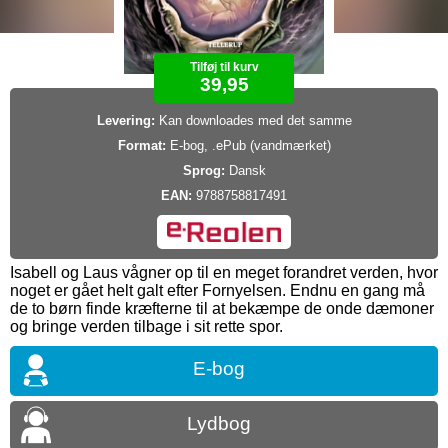
Tilføj til kurv
39,95
Levering:
Kan downloades med det samme
Format:
E-bog, .ePub (vandmærket)
Sprog:
Dansk
EAN:
9788758817491
Isabell og Laus vågner op til en meget forandret verden, hvor
noget er gået helt galt efter Fornyelsen. Endnu en gang må
de to børn finde kræfterne til at bekæmpe de onde dæmoner
og bringe verden tilbage i sit rette spor.
E-bog
Lydbog