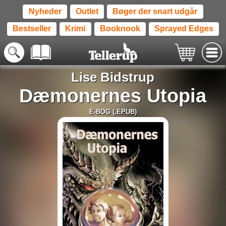
Nyheder
Outlet
Bøger der snart udgår
Bestseller
Krimi
Booknook
Sprayed Edges
Lise Bidstrup
Dæmonernes Utopia
E-BOG (.EPUB)