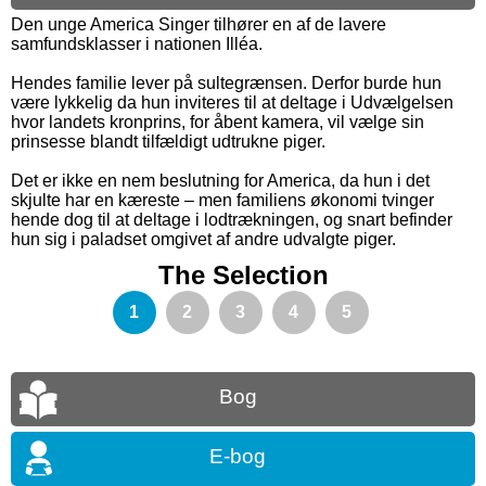
Den unge America Singer tilhører en af de lavere
samfundsklasser i nationen Illéa.
Hendes familie lever på sultegrænsen. Derfor burde hun
være lykkelig da hun inviteres til at deltage i Udvælgelsen
hvor landets kronprins, for åbent kamera, vil vælge sin
prinsesse blandt tilfældigt udtrukne piger.
Det er ikke en nem beslutning for America, da hun i det
skjulte har en kæreste – men familiens økonomi tvinger
hende dog til at deltage i lodtrækningen, og snart befinder
hun sig i paladset omgivet af andre udvalgte piger.
The Selection
1
2
3
4
5
Bog
E-bog