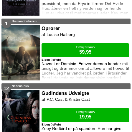
præsident, men da Eryx infiltrerer Det Hvide
Hus, åbner en helt ny verden sig for hende.
Hun er udvalgt til mefistoernes leder, Key, men
selv om han synes at være den mest
Dæmondræberen
ligevægtige af Helvedes sønner, bærer han på
1
en hemmelighed som måske gør det umuligt
Oprører
for Jordan at elske ham.
Louise Haiberg
Tilføj til kurv
59,95
E-bog (.ePub)
Navnet er Dominic. Enhver dæmon kender mit
ansigt og drømmer om at aflevere mit hoved til
Lucifer. Jeg har vandret på jorden i årtusinder.
Boet i Helvede og ledt dæmoniske horder i
krigen mod englene. Ikke ligefrem min
Nattens hus
glansperiode, men ingen er perfekt. Jeg
12
gjorde oprør – årsagen til at jeg i dag er hadet
Gudindens Udvalgte
af min egen race og lever skjult blandt
P.C. Cast & Kristin Cast
menneskene. Før blev jeg kaldt Dominic
Engledræber. I dag går jeg under n
Tilføj til kurv
19,95
E-bog (.ePub)
Zoey Redbird er på spanden. Hun har givet