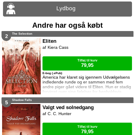
Lydbog
Andre har også købt
The Selection
2
Eliten
Kiera Cass
Tilføj til kurv
79,95
E-bog (.ePub)
America har klaret sig igennem Udvælgelsens
indledende runde og er sammen med fem
andre piger gået videre til Eliten. Hun er stadig
forvirret over sine følelser for henholdsvis
prins Maxon og Aspen. Da hun endelig føler
Shadow Falls
sig sikker i et valg, vendes hele hendes verden
5
på hovedet. Samtidig bliver angrebene fra de
Valgt ved solnedgang
to oprørsgrupper stadig mere hyppige, og
C. C. Hunter
America begynder at få en mistanke om hvad
de er ude efter. Eliten e
Tilføj til kurv
79,95