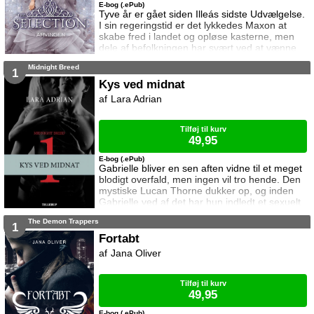
E-bog (.ePub)
Tyve år er gået siden Illeás sidste Udvælgelse.
I sin regeringstid er det lykkedes Maxon at
skabe fred i landet og opløse kasterne, men
dele af befolkningen har svært ved at vænne
sig til de nye forhold, og utilfredsheden ulmer.
Midnight Breed
Der er brug for en afledningsmanøvre, noget
1
folket kan samles om mens der findes en
Kys ved midnat
løsning på problemerne: En Udvælgelse for
Lara Adrian
den kongelige families ældste datter og
tronarving, Eadlyn. Men Eadlyn er opdra
Tilføj til kurv
49,95
E-bog (.ePub)
Gabrielle bliver en sen aften vidne til et meget
blodigt overfald, men ingen vil tro hende. Den
mystiske Lucan Thorne dukker op, og inden
Gabrielle ved af det har hun indledt et sexuelt
forhold til ham. Men Lucan gemmer på en
The Demon Trappers
hemmelighed. Han er selv vampyr og jager de
1
såkaldte ’lovløse’, vampyrer som går amok i
Fortabt
en blodrus. Pludselig befinder Gabrielle sig
Jana Oliver
midt i magtkampen mellem de lovløse og
Racen, og samtidig må hun k
Tilføj til kurv
49,95
E-bog (.ePub)