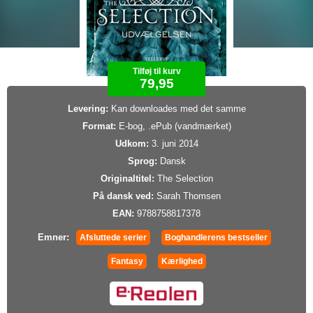
Tilføj til kurv
79,95
Levering:
Kan downloades med det samme
Format:
E-bog, .ePub (vandmærket)
Udkom:
3. juni 2014
Sprog:
Dansk
Originaltitel:
The Selection
På dansk ved:
Sarah Thomsen
EAN:
9788758817378
Emner:
Afsluttede serier
Boghandlerens bestseller
Fantasy
Kærlighed