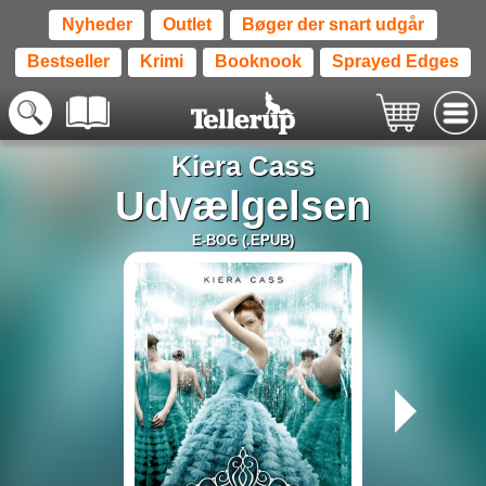
Nyheder
Outlet
Bøger der snart udgår
Bestseller
Krimi
Booknook
Sprayed Edges
Kiera Cass
Udvælgelsen
E-BOG (.EPUB)