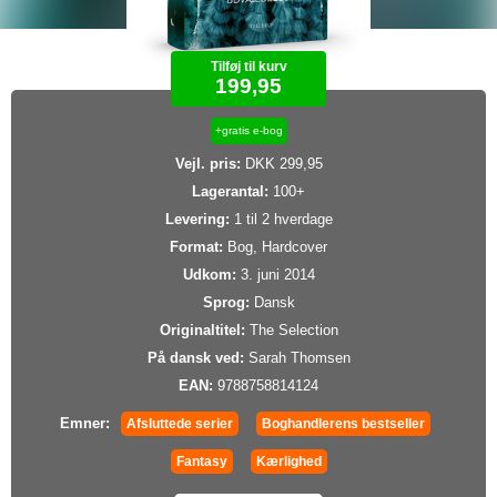
Tilføj til kurv
199,95
+gratis e-bog
Vejl. pris:
DKK 299,95
Lagerantal:
100+
Levering:
1 til 2 hverdage
Format:
Bog, Hardcover
Udkom:
3. juni 2014
Sprog:
Dansk
Originaltitel:
The Selection
På dansk ved:
Sarah Thomsen
EAN:
9788758814124
Emner:
Afsluttede serier
Boghandlerens bestseller
Fantasy
Kærlighed