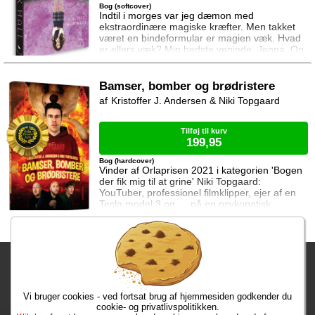
Bog (softcover)
Indtil i morges var jeg dæmon med
ekstraordinære magiske kræfter. Men takket
været en bindeformular er magien væk. Hvad
er ellers væk? Min bedste veninde, Jenna. Og
min far. Og Archer, den fyr jeg er forelsket i.
Og Cal, min trolovede. (Ja, mit kærlighedsliv er
stadig noget rod) Sophie er nu helt alene og
Bamser, bomber og brødristere
står over for nogle af sine værste fjender,
Kristoffer J. Andersen & Niki Topgaard
dæmonjægerne fra Brannick-familien!
Tilføj til kurv
199,95
Bog (hardcover)
Vinder af Orlaprisen 2021 i kategorien 'Bogen
der fik mig til at grine' Niki Topgaard:
YouTuber, professionel filmklipper, ejer af en
Tesla model 3 og … på en psykopatisk
bamses dødsliste. Af en eller anden grund
bliver Niki jagtet af en møgirriterende
psykopatbamse. Det er selvfølgelig kun en
bamse, så den er ikke sååå svær at slå ihjel.
Fragtgebyret er DKK 59,95 • Fragtgebyret bortfalder ved køb over
Men selv om Niki har brændt den, blendet
den, låst den nede i en affaldscontainer,
DKK 299,00
hugget h
Vi bruger cookies - ved fortsat brug af hjemmesiden godkender du
Bestiller du nu, har du dine varer på tirsdag!
cookie- og privatlivspolitikken.