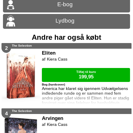
E-bog
Lydbog
Andre har også købt
The Selection
2
Eliten
Kiera Cass
Tilføj til kurv
199,95
Bog (hardcover)
America har klaret sig igennem Udvælgelsens
indledende runde og er sammen med fem
andre piger gået videre til Eliten. Hun er stadig
forvirret over sine følelser for henholdsvis
prins Maxon og Aspen. Da hun endelig føler
The Selection
sig sikker i et valg, vendes hele hendes verden
4
på hovedet. Samtidig bliver angrebene fra de
Arvingen
to oprørsgrupper stadig mere hyppige, og
Kiera Cass
America begynder at få en mistanke om hvad
de er ude efter. Eliten e