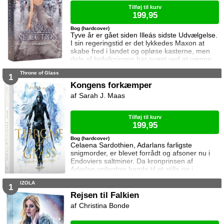
Tilføj til kurv
199,95
Bog (hardcover)
Tyve år er gået siden Illeás sidste Udvælgelse.
I sin regeringstid er det lykkedes Maxon at
skabe fred i landet og opløse kasterne, men
dele af befolkningen har svært ved at vænne
sig til de nye forhold, og utilfredsheden ulmer.
Throne of Glass
Der er brug for en afledningsmanøvre, noget
1
folket kan samles om mens der findes en
Kongens forkæmper
løsning på problemerne: En Udvælgelse for
Sarah J. Maas
den kongelige families ældste datter og
tronarving, Eadlyn. Men Eadlyn er opdra
Tilføj til kurv
199,95
Bog (hardcover)
Celaena Sardothien, Adarlans farligste
snigmorder, er blevet forrådt og afsoner nu i
Endoviers saltminer. Da kronprinsen af
Adarlan opfordrer hende til at stille op i
konkurrencen om at blive kongens forkæmper,
IZOLA
får hun en uventet chance for at genvinde sin
1
frihed. For at vinde skal hun slå sine barske
Rejsen til Falkien
modstandere, der alle er mandlige lejesoldater
Christina Bonde
og kriminelle, som bestemt ikke tøver med at
bruge beskidte tricks. Celaena er do