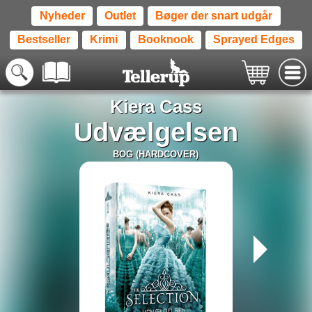
Nyheder
Outlet
Bøger der snart udgår
Bestseller
Krimi
Booknook
Sprayed Edges
Kiera Cass
Udvælgelsen
BOG (HARDCOVER)